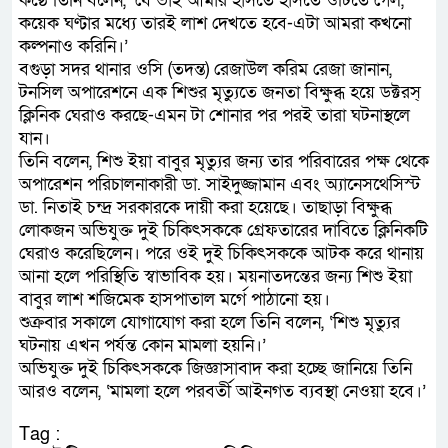
কণ্ঠে তিনি বলেন, ‘যে ভাই আমার হাসতে হাসতে ওটিতে গেল,
কয়েক ঘণ্টার মধ্যে তারই লাশ দেখতে হবে-এটা আমরা কখনো
কল্পনাও করিনি।’
বগুড়া সদর থানার ওসি (তদন্ত) রেজাউল করিম রেজা জানান,
টনসিল অপারেশনে এক শিশুর মৃত্যুতে জনতা বিক্ষুব্ধ হয়ে ডক্টরস্
ক্লিনিক ঘেরাও করছে-এমন টা শোনার পর পরই তারা ঘটনাস্থলে
যান।
তিনি বলেন, শিশু ইয়া বাবুর মৃত্যুর জন্য তার পরিবারের পক্ষ থেকে
অপারেশন পরিচালনাকারী ডা. সাইদুজ্জামান এবং অ্যানেসথেসিস্ট
ডা. নিতাই চন্দ্র সরকারকে দায়ী করা হয়েছে। তাছাড়া বিক্ষুব্ধ
লোকজন অভিযুক্ত দুই চিকিৎসককে গ্রেফতারের দাবিতে ক্লিনিকটি
ঘেরাও করেছিলেন। পরে ওই দুই চিকিৎসককে আটক করে থানায়
আনা হলে পরিস্থিতি স্বাভাবিক হয়। ময়নাতদন্তের জন্য শিশু ইয়া
বাবুর লাশ শজিমেক হাসপাতাল মর্গে পাঠানো হয়।
শুক্রবার সকালে যোগাযোগ করা হলে তিনি বলেন, ‘শিশু মৃত্যুর
ঘটনায় এখন পর্যন্ত কোন মামলা হয়নি।’
অভিযুক্ত দুই চিকিৎসককে জিজ্ঞাসাবাদ করা হচ্ছে জানিয়ে তিনি
আরও বলেন, ‘মামলা হলে পরবর্তী আইনগত ব্যবস্থা নেওয়া হবে।’
Tag :