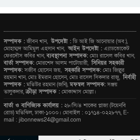
ওমানের সঙ্গে ইরানের হরমুজ
পরিকল্পনা চূড়ান্তের পথে
আত-তানযীল ইনস্টিটিউট চট্টগ্রাম
সম্পাদক :
জীবন খান,
উপদেষ্টা :
ডি আই জি আনোয়ার (অব:),
দুবছর পেরিয়ে তিন বছরে পর্দাপন
মোহাম্মদ আমিমুল এহসান খান,
আইন উপদেষ্টা :
এ্যাডভোকেট
ফেরদৌস কবির খান,
ব্যবস্থাপনা সম্পাদক:
মোঃ রাসেল কবির খান,
উপলক্ষে আলোচনা সভা ও দোয়া
বার্তা সম্পাদক:
মোরশেদ আলম পাটোয়ারী,
সিনিয়র সহকারী
মাহফিল সম্পন্ন
সম্পাদক:
সজীব হোসেন জয়,
সহকারি সম্পাদক:
মোঃ জিল্লুর
রহমান খান, মোঃ ইমরান হোসেন, মোঃ রাসেল সিকদার রাজু,
নির্বাহী
ফ্যাসিবাদবিরোধী আন্দোলনে
সম্পাদক :
মতিউর রহমান (জনি),
মফস্বল সম্পাদক:
সঞ্জয়
হত্যাকাণ্ডের বিচার হবে স্বচ্ছ, নিরপেক্ষ
তালুকদার,
ক্রীড়া সম্পাদক :
মোকাদ্দাস মোল্লা।
ও বিশ্বাসযোগ্য : প্রধানমন্ত্রী
বার্তা ও বাণিজ্যিক কার্যালয় :
২৮/সি/৪ শাকের প্লাজা (টয়েনবি
বাগেরহাট মেডিকেল ফাউন্ডেশনের
রোড) মতিঝিল, ঢাকা-১০০০। মোবাইল : ০১৭১৪-০২২৮৭৭, E-
যাত্রা শুরু
mail : jibonnews24@gmail.com
জুলাই স্মৃতি জাদুঘরের দুয়ার খুলেছে,