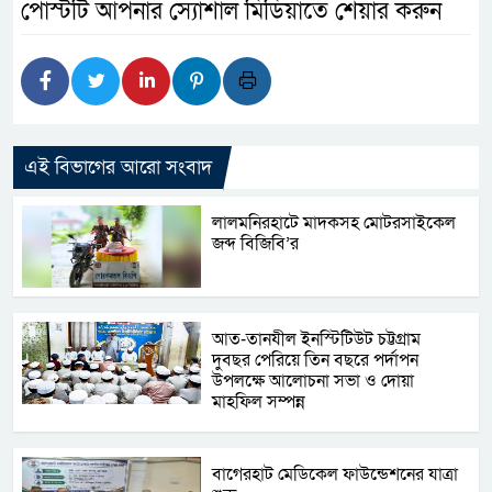
পোস্টটি আপনার স্যোশাল মিডিয়াতে শেয়ার করুন
এই বিভাগের আরো সংবাদ
লালমনিরহাটে মাদকসহ মোটরসাইকেল
জব্দ বিজিবি’র
আত-তানযীল ইনস্টিটিউট চট্টগ্রাম
দুবছর পেরিয়ে তিন বছরে পর্দাপন
উপলক্ষে আলোচনা সভা ও দোয়া
মাহফিল সম্পন্ন
বাগেরহাট মেডিকেল ফাউন্ডেশনের যাত্রা