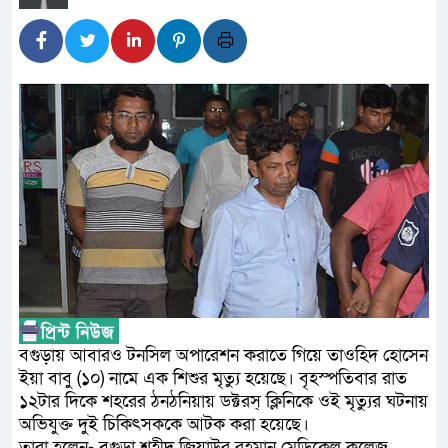
লালমনিরহাটে মাদকসহ মোটরসাই
ওমানের সঙ্গে ইরানের হরমুজ পরিক
আত-তানযীল ইনস্টিটিউট চট্টগ্রা
পর্দাপন উপলক্ষে আলোচনা সভা ও দোয়া
ফ্যাসিবাদবিরোধী আন্দোলনে হত্যাক
নিরপেক্ষ ও বিশ্বাসযোগ্য : প্রধানমন্ত্রী
বাগেরহাট মেডিকেল ফাউন্ডেশনের য
জুলাই স্মৃতি জাদুঘরের দুয়ার খুলেছ
ফিলিপাইনের দক্ষিণ উপকূলে ৬.৩ ম
বগুড়ায় আবারও টনসিল অপারেশন করাতে গিয়ে তাওহিদ হোসেন
ইয়া বাবু (১০) নামে এক শিশুর মৃত্যু হয়েছে। বৃহস্পতিবার রাত
১২টার দিকে শহরের ঠনঠনিয়ায় ডক্টরস্ ক্লিনিকে ওই মৃত্যুর ঘটনায়
অভিযুক্ত দুই চিকিৎসককে আটক করা হয়েছে।
তারা হলেন- বগুড়া শহীদ জিয়াউর রহমান মেডিকেল কলেজ