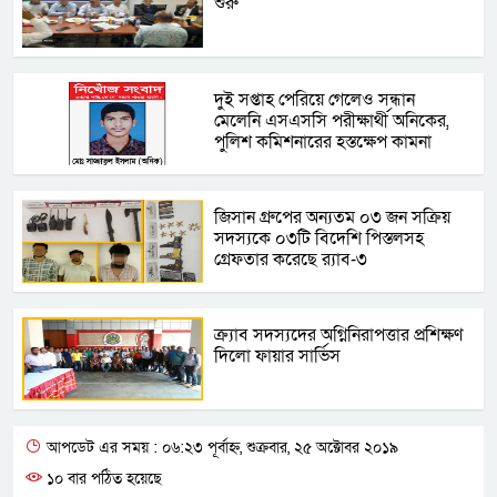
শুরু
দু্ই সপ্তাহ পেরিয়ে গেলেও সন্ধান
মেলেনি এসএসসি পরীক্ষার্থী অনিকের,
পুলিশ কমিশনারের হস্তক্ষেপ কামনা
জিসান গ্রুপের অন্যতম ০৩ জন সক্রিয়
সদস্যকে ০৩টি বিদেশি পিস্তলসহ
গ্রেফতার করেছে র‍্যাব-৩
ক্র্যাব সদস্যদের অগ্নিনিরাপত্তার প্রশিক্ষণ
দিলো ফায়ার সার্ভিস
আপডেট এর সময় : ০৬:২৩ পূর্বাহ্ন, শুক্রবার, ২৫ অক্টোবর ২০১৯
১০ বার পঠিত হয়েছে