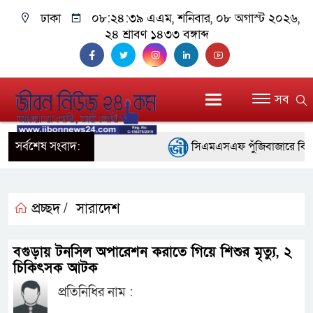
ঢাকা
০৮:২৪:৪০ এএম
, শনিবার, ০৮ অগাস্ট ২০২৬,
২৪ শ্রাবণ ১৪৩৩ বঙ্গাব্দ
সব
সর্বশেষ সংবাদ:
সিএমএসএফ পুঁজিবাজারে বিনিয়োগকা
গুরুত্বপূর্ণ ভূমিকা রাখছে: ওয়াসি আজম
আন্তর্জাতিক মানের প্যারা ক্রী
প্রচ্ছদ /
সারাদেশ
নিয়েছে সরকার
বগুড়ায় টনসিল অপারেশন করাতে গিয়ে শিশুর মৃত্যু, ২
নদী দূষণ রোধে সমন্বিত পদক্ষে
চিকিৎসক আটক
প্রতিনিধির নাম :
নেই : প্রধানমন্ত্রী