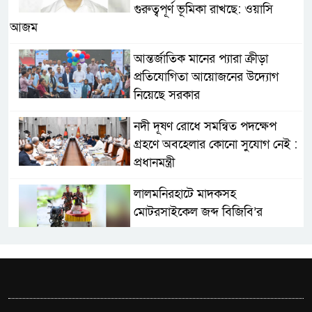
গুরুত্বপূর্ণ ভূমিকা রাখছে: ওয়াসি
আজম
আন্তর্জাতিক মানের প্যারা ক্রীড়া
প্রতিযোগিতা আয়োজনের উদ্যোগ
নিয়েছে সরকার
নদী দূষণ রোধে সমন্বিত পদক্ষেপ
গ্রহণে অবহেলার কোনো সুযোগ নেই :
প্রধানমন্ত্রী
লালমনিরহাটে মাদকসহ
মোটরসাইকেল জব্দ বিজিবি’র
ওমানের সঙ্গে ইরানের হরমুজ
পরিকল্পনা চূড়ান্তের পথে