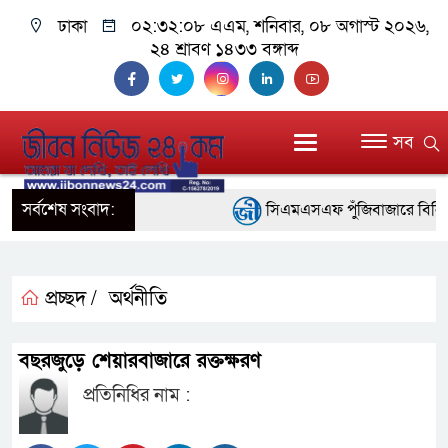
ঢাকা
০২:৩২:০৯ এএম
, শনিবার, ০৮ অগাস্ট ২০২৬,
২৪ শ্রাবণ ১৪৩৩ বঙ্গাব্দ
সব
সর্বশেষ সংবাদ:
সিএমএসএফ পুঁজিবাজারে বিনিয়োগকার
গুরুত্বপূর্ণ ভূমিকা রাখছে: ওয়াসি আজম
আন্তর্জাতিক মানের প্যারা ক্রীড়া
প্রচ্ছদ /
অর্থনীতি
নিয়েছে সরকার
বছরজুড়ে শেয়ারবাজারে রক্তক্ষরণ
নদী দূষণ রোধে সমন্বিত পদক্ষেপ
প্রতিনিধির নাম :
নেই : প্রধানমন্ত্রী