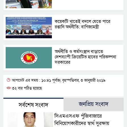
কয়েকটি খাতেই বদলে যেতে পারে
রপ্তানি অর্থনীতি: বাণিজ্যমন্ত্রী
অর্থনীতি ও কর্মসংস্থান বাড়াতে
দেশব্যাপী ক্রিয়েটিভ হাবের পরিকল্পনা
সরকারের
আপডেট এর সময় : ১০:৪১ পূর্বাহ্ন, বৃহস্পতিবার, ৩ জানুয়ারী ২০১৯
৩২ বার পঠিত হয়েছে
জনপ্রিয় সংবাদ
সর্বশেষ সংবাদ
সিএমএসএফ পুঁজিবাজারে
বিনিয়োগকারীদের স্বার্থ সুরক্ষায়