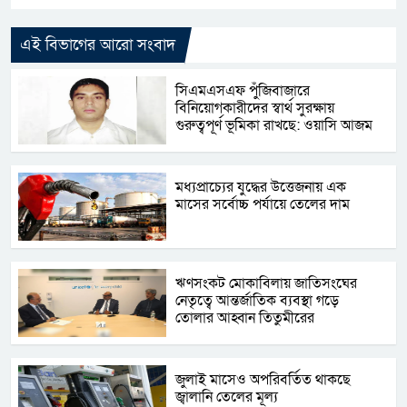
এই বিভাগের আরো সংবাদ
সিএমএসএফ পুঁজিবাজারে
বিনিয়োগকারীদের স্বার্থ সুরক্ষায়
গুরুত্বপূর্ণ ভূমিকা রাখছে: ওয়াসি আজম
মধ্যপ্রাচ্যের যুদ্ধের উত্তেজনায় এক
মাসের সর্বোচ্চ পর্যায়ে তেলের দাম
ঋণসংকট মোকাবিলায় জাতিসংঘের
নেতৃত্বে আন্তর্জাতিক ব্যবস্থা গড়ে
তোলার আহ্বান তিতুমীরের
জুলাই মাসেও অপরিবর্তিত থাকছে
জ্বালানি তেলের মূল্য