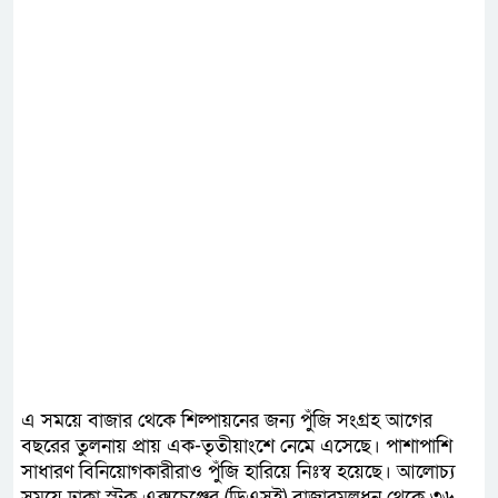
এ সময়ে বাজার থেকে শিল্পায়নের জন্য পুঁজি সংগ্রহ আগের
বছরের তুলনায় প্রায় এক-তৃতীয়াংশে নেমে এসেছে। পাশাপাশি
সাধারণ বিনিয়োগকারীরাও পুঁজি হারিয়ে নিঃস্ব হয়েছে। আলোচ্য
সময়ে ঢাকা স্টক এক্সচেঞ্জের (ডিএসই) বাজারমূলধন থেকে ৩৬