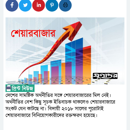
লালমনিরহাটে মাদকসহ মোটরসাইক
ওমানের সঙ্গে ইরানের হরমুজ পরিকল
আত-তানযীল ইনস্টিটিউট চট্টগ্রাম
পর্দাপন উপলক্ষে আলোচনা সভা ও দোয়া 
ফ্যাসিবাদবিরোধী আন্দোলনে হত্যাকা
নিরপেক্ষ ও বিশ্বাসযোগ্য : প্রধানমন্ত্রী
বাগেরহাট মেডিকেল ফাউন্ডেশনের যা
জুলাই স্মৃতি জাদুঘরের দুয়ার খুলেছে
দেশের সামষ্টিক অর্থনীতির সঙ্গে শেয়ারবাজারের মিল নেই।
ফিলিপাইনের দক্ষিণ উপকূলে ৬.৩ মা
অর্থনীতির বেশ কিছু সূচক ইতিবাচক থাকলেও শেয়ারবাজারে
সংকট যেন কাটছে না। বিদায়ী ২০১৮ সালের পুরোটাই
শেয়ারবাজারে বিনিয়োগকারীদের রক্তক্ষরণ হয়েছে।