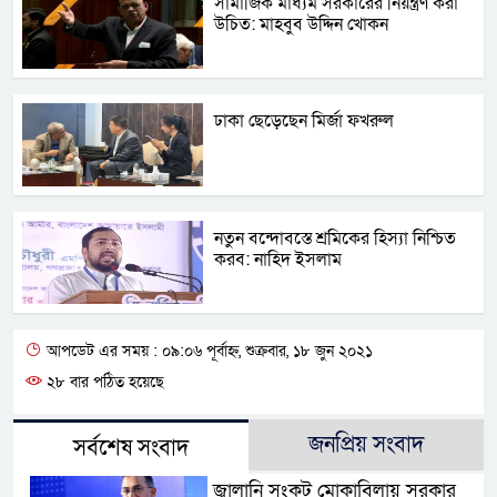
সামাজিক মাধ্যম সরকারের নিয়ন্ত্রণ করা
উচিত: মাহবুব উদ্দিন খোকন
ঢাকা ছেড়েছেন মির্জা ফখরুল
নতুন বন্দোবস্তে শ্রমিকের হিস্যা নিশ্চিত
করব: নাহিদ ইসলাম
আপডেট এর সময় : ০৯:০৬ পূর্বাহ্ন, শুক্রবার, ১৮ জুন ২০২১
২৮ বার পঠিত হয়েছে
জনপ্রিয় সংবাদ
সর্বশেষ সংবাদ
জ্বালানি সংকট মোকাবিলায় সরকার