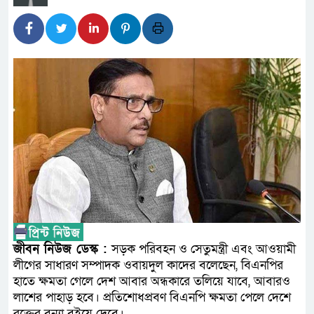
আন্তর্জাতিক মানের প্যারা ক্রীড়
নিয়েছে সরকার
নদী দূষণ রোধে সমন্বিত পদক্ষেপ
নেই : প্রধানমন্ত্রী
লালমনিরহাটে মাদকসহ মোটরসাইক
ওমানের সঙ্গে ইরানের হরমুজ পরিক
আত-তানযীল ইনস্টিটিউট চট্টগ্রাম
পর্দাপন উপলক্ষে আলোচনা সভা ও দোয়া
ফ্যাসিবাদবিরোধী আন্দোলনে হত্যাক
জীবন নিউজ ডেস্ক :
সড়ক পরিবহন ও সেতুমন্ত্রী এবং আওয়ামী
লীগের সাধারণ সম্পাদক ওবায়দুল কাদের বলেছেন, বিএনপির
নিরপেক্ষ ও বিশ্বাসযোগ্য : প্রধানমন্ত্রী
হাতে ক্ষমতা গেলে দেশ আবার অন্ধকারে তলিয়ে যাবে, আবারও
লাশের পাহাড় হবে। প্রতিশোধপ্রবণ বিএনপি ক্ষমতা পেলে দেশে
বাগেরহাট মেডিকেল ফাউন্ডেশনের য
রক্তের বন্যা বইয়ে দেবে।