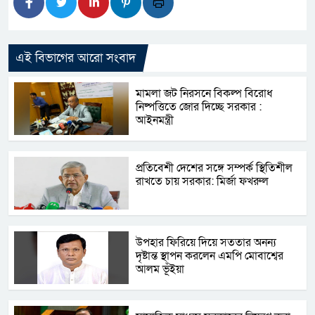
এই বিভাগের আরো সংবাদ
মামলা জট নিরসনে বিকল্প বিরোধ
নিষ্পত্তিতে জোর দিচ্ছে সরকার :
আইনমন্ত্রী
প্রতিবেশী দেশের সঙ্গে সম্পর্ক স্থিতিশীল
রাখতে চায় সরকার: মির্জা ফখরুল
উপহার ফিরিয়ে দিয়ে সততার অনন্য
দৃষ্টান্ত স্থাপন করলেন এমপি মোবাশ্বের
আলম ভূঁইয়া