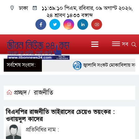
ঢাকা
১১:৩৯:১১ পিএম
, রবিবার, ০৯ অগাস্ট ২০২৬,
২৪ শ্রাবণ ১৪৩৩ বঙ্গাব্দ
সব
সর্বশেষ সংবাদ:
জ্বালানি সংকট মোকাবিলায় সরকার সর
প্রধানমন্ত্রী
সাংবাদিক রাজু আহমেদ বিজেএসএস ঢ
প্রচ্ছদ /
রাজনীতি
সদস্য
বিএনপির রাজনীতি ভাইরাসের চেয়েও ভয়ংকর :
সিএমএসএফ পুঁজিবাজারে বিনিয়োগকা
ওবায়দুল কাদের
প্রতিনিধির নাম :
গুরুত্বপূর্ণ ভূমিকা রাখছে: ওয়াসি আজম