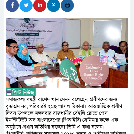
আন্তর্জাতিক মানের প্যারা ক্র
নিয়েছে সরকার
নদী দূষণ রোধে সমন্বিত পদক্ষ
নেই : প্রধানমন্ত্রী
লালমনিরহাটে মাদকসহ মোটরসা
ওমানের সঙ্গে ইরানের হরমুজ পরি
আত-তানযীল ইনস্টিটিউট চট্টগ্র
পর্দাপন উপলক্ষে আলোচনা সভা ও দোয়
সমাজকল্যাণমন্ত্রী রাশেদ খান মেনন বলেছেন, প্রবীণদের জন্য
ফ্যাসিবাদবিরোধী আন্দোলনে হত্যা
বৃদ্ধাশ্রম নয়, পরিবারই হচ্ছে আসল ঠিকানা। আন্তর্জাতিক প্রবীণ
দিবস উপলক্ষে মঙ্গলবার রাজধানীর বেইলি রোডে প্রেস
নিরপেক্ষ ও বিশ্বাসযোগ্য : প্রধানমন্ত্রী
ইনস্টিটিউট অব বাংলাদেশের (পিআইবি) সেমিনার কক্ষে এক
অনুষ্ঠানে প্রধান অতিথির বক্তব্যে তিনি এ কথা বলেন।
বাগেরহাট মেডিকেল ফাউন্ডেশনের 
‘পিআইবি-প্রবীণবন্ধু সম্মাননা-২০১৮’ প্রদান ও ‘প্রবীণের অধিকার,