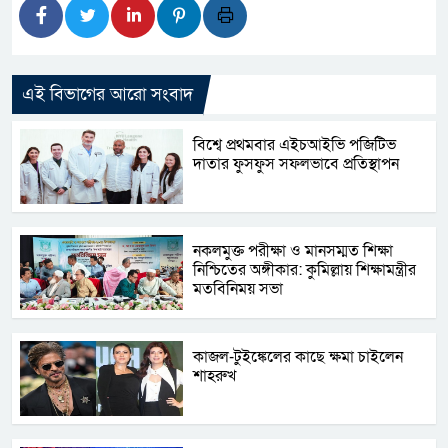
এই বিভাগের আরো সংবাদ
বিশ্বে প্রথমবার এইচআইভি পজিটিভ
দাতার ফুসফুস সফলভাবে প্রতিস্থাপন
নকলমুক্ত পরীক্ষা ও মানসম্মত শিক্ষা
নিশ্চিতের অঙ্গীকার: কুমিল্লায় শিক্ষামন্ত্রীর
মতবিনিময় সভা
কাজল-টুইঙ্কেলের কাছে ক্ষমা চাইলেন
শাহরুখ