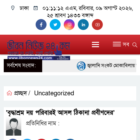
ঢাকা
০১:১১:১২ এএম
, রবিবার, ০৯ অগাস্ট ২০২৬,
২৫ শ্রাবণ ১৪৩৩ বঙ্গাব্দ
সব
সর্বশেষ সংবাদ:
জ্বালানি সংকট মোকাবিলায় সরকার স
প্রধানমন্ত্রী
সাংবাদিক রাজু আহমেদ বিজেএসএস
প্রচ্ছদ /
Uncategorized
সদস্য
‘বৃদ্ধাশ্রম নয় পরিবারই আসল ঠিকানা প্রবীণদের’
সিএমএসএফ পুঁজিবাজারে বিনিয়োগক
প্রতিনিধির নাম :
গুরুত্বপূর্ণ ভূমিকা রাখছে: ওয়াসি আজ