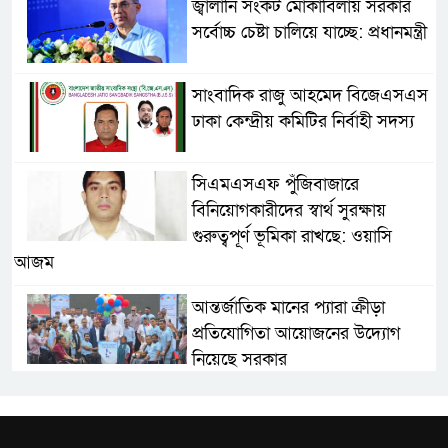
জ্বালানি সংকট মোকাবিলায় সরকার
সর্বোচ্চ চেষ্টা চালিয়ে যাচ্ছে: প্রধানমন্ত্রী
সাংবাদিক রাজু আহমেদ বিজেএসএস
ঢাকা কেন্দ্রীয় কমিটির নির্বাহী সদস্য
সিএমএসএফ পুঁজিবাজারে
বিনিয়োগকারীদের স্বার্থ সুরক্ষায়
গুরুত্বপূর্ণ ভূমিকা রাখছে: ওয়াসি
আজম
আন্তর্জাতিক মানের প্যারা ক্রীড়া
প্রতিযোগিতা আয়োজনের উদ্যোগ
নিয়েছে সরকার
নদী দূষণ রোধে সমন্বিত পদক্ষেপ
গ্রহণে অবহেলার কোনো সুযোগ নেই :