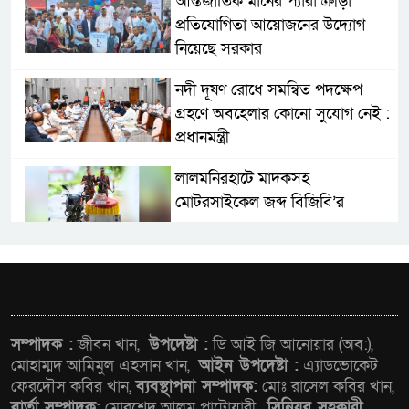
আন্তর্জাতিক মানের প্যারা ক্রীড়া
প্রতিযোগিতা আয়োজনের উদ্যোগ
নিয়েছে সরকার
নদী দূষণ রোধে সমন্বিত পদক্ষেপ
গ্রহণে অবহেলার কোনো সুযোগ নেই :
প্রধানমন্ত্রী
লালমনিরহাটে মাদকসহ
মোটরসাইকেল জব্দ বিজিবি’র
ওমানের সঙ্গে ইরানের হরমুজ
পরিকল্পনা চূড়ান্তের পথে
ফ্যাসিবাদবিরোধী আন্দোলনে
সম্পাদক :
জীবন খান,
উপদেষ্টা :
ডি আই জি আনোয়ার (অব:),
হত্যাকাণ্ডের বিচার হবে স্বচ্ছ, নিরপেক্ষ
মোহাম্মদ আমিমুল এহসান খান,
আইন উপদেষ্টা :
এ্যাডভোকেট
ফেরদৌস কবির খান,
ব্যবস্থাপনা সম্পাদক:
মোঃ রাসেল কবির খান,
ও বিশ্বাসযোগ্য : প্রধানমন্ত্রী
বার্তা সম্পাদক:
মোরশেদ আলম পাটোয়ারী,
সিনিয়র সহকারী