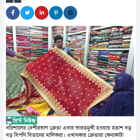
লালমনিরহাটে মাদকসহ মোটরসাইকেল 
ওমানের সঙ্গে ইরানের হরমুজ পরিকল্পন
ফ্যাসিবাদবিরোধী আন্দোলনে হত্যাকাণ্ড
নিরপেক্ষ ও বিশ্বাসযোগ্য : প্রধানমন্ত্রী
বাগেরহাট মেডিকেল ফাউন্ডেশনের যাত্র
জুলাই স্মৃতি জাদুঘরের দুয়ার খুলেছে, উদ
ফিলিপাইনের দক্ষিণ উপকূলে ৬.৩ মাত্র
আগস্টের শেষ সপ্তাহে খুলছে মালয়েশিয়
উপদেষ্টা
বরিশালের বেশীরভাগ ক্রেতা এবার ভারতমুখী হওয়ায় হতাশ বড়
বড় বিপণি বিতানের মালিকরা। এখানকার ক্রেতারা কেনাকাটা