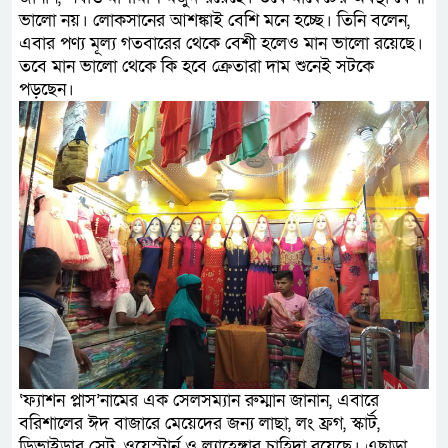
ভালো নয়। লোকসানের আশঙ্কাই বেশি মনে হচ্ছে। তিনি বলেন,
এবার পণ্য মূল্য গতবারের থেকে বেশী হলেও মান ভালো রয়েছে।
তবে মান ভালো থেকে কি হবে ক্রেতারা দাম শুনেই সটকে
পড়ছেন।
‘ফ্যাশন প্লাস’নামের এক সেলসম্যান রুম্মান জানান, এবারে
বরিশালের ঈদ বাজারে মেয়েদের জন্য লাছা, লং ফ্রগ, স্কার্ট,
ডিভাইডার সেট, ওয়েস্টার্ন ও ল্যাহেঙ্গার চাহিদা রয়েছে। এছাড়া