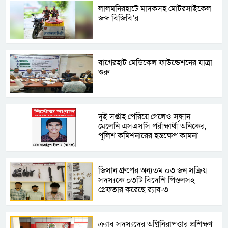
লালমনিরহাটে মাদকসহ মোটরসাইকেল
জব্দ বিজিবি’র
বাগেরহাট মেডিকেল ফাউন্ডেশনের যাত্রা
শুরু
দু্ই সপ্তাহ পেরিয়ে গেলেও সন্ধান
মেলেনি এসএসসি পরীক্ষার্থী অনিকের,
পুলিশ কমিশনারের হস্তক্ষেপ কামনা
জিসান গ্রুপের অন্যতম ০৩ জন সক্রিয়
সদস্যকে ০৩টি বিদেশি পিস্তলসহ
গ্রেফতার করেছে র‍্যাব-৩
ক্র্যাব সদস্যদের অগ্নিনিরাপত্তার প্রশিক্ষণ