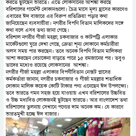
করতে ছুটছেন ভারতে। এতে লোকসানের আশঙ্কা করছে
বরিশালের গার্মেন্ট দোকানগুলো। চৈত্র মাসে মূল্য হ্রাসের কারণেও
এবারের ঈদ বাজারে এর বিরুপ প্রতিক্রিয়া পড়ার কথা
জানিয়েছেন ব্যবসায়ীরা। নগরীর বিপণি বিতান মালিকদের সঙ্গে
কথা বলে এসব তথ্য জানা গেছে।
বরিশাল নগরীর গীর্জা মহল্লা, চকবাজার ও কাটপট্রি এলাকার
মার্কেটগুলো ঘুরে দেখা গেছে, ক্রেতা শূন্য দোকানে কর্মচারীরা
অলস সময় পার করছেন। তবে অনেক বিপণি বিতান মালিকরা
আশা করছেন বেচাকেনা বাড়তে পারে ১৫ রমজানের পর। তবুও
তাদের মধ্যেও রয়েছে লোকসানের আশঙ্কা।
নগরীর গীর্জা মহল্লা এলাকার বিপণীবিতান নেক্সট প্লাসের
কর্মকর্তারা জানান, নগরীর চকবাজার ও গীর্জা মহল্লার শতাধিক
দোকান মালিক কয়েক কোটি টাকার পণ্য এনেছেন ঈদ উপলক্ষ্যে।
তবে ভারতে গমন সহজ হয়ে যাওয়ায় এখন বরিশালের উচ্চবিত্ত
ও উচ্চ মধ্যবিত্ত লোকজনই ছুটছেন ভারতে। আর বাংলাদেশ তথা
বরিশালের তুলনায় সেখানে পণ্যের দাম অনেক কম। যে কারণে
ভারতমুখী হচ্ছে ঈদ বাজার।