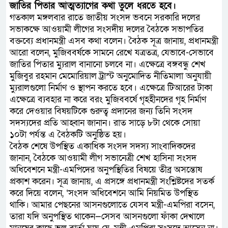
জাতির পিতার আত্মত্যাগের কথা তুলে ধরতে হবে।
গতকাল মঙ্গলবার রাতে জাতীয় সংসদ ভবনে সরকারি দলের
সভাকক্ষে আওয়ামী লীগের সংসদীয় দলের বৈঠকে সভাপতির
বক্তব্যে প্রধানমন্ত্রী এসব কথা বলেন। বৈঠক সূত্র জানায়, প্রধানমন্ত্রী
আরো বলেন, মুজিববর্ষকে সামনে রেখে যত্রতত্র, যেভাবে-সেভাবে
জাতির পিতার ম্যুরাল বানানো চলবে না। এক্ষেত্রে বঙ্গবন্ধু শেখ
মুজিবুর রহমান মেমোরিয়াল ট্রাস্ট অনুমোদিত নীতিমালা অনুযায়ী
ম্যুরালগুলো নির্মাণ ও স্থাপন করতে হবে। এক্ষেত্রে টিআরের টাকা
এক্ষেত্রে ব্যবহার না করে বরং মুজিববর্ষে গৃহহীনদের গৃহ নির্মাণ
করে দেওয়ার বিষয়টিকে গুরুত্ব প্রদানের জন্য তিনি সংসদ
সদস্যদের প্রতি আহ্বান জানান। রাত সাড়ে ৮টা থেকে সোয়া
১০টা পর্যন্ত এ বৈঠকটি অনুষ্ঠিত হয়।
বৈঠক শেষে উপস্থিত একাধিক সংসদ সদস্য সাংবাদিকদের
জানান, বৈঠকে আওয়ামী লীগ সভানেত্রী শেখ হাসিনা সংসদ
অধিবেশনে মন্ত্রী-এমপিদের অনুপস্থিতির বিষয়ে তীব্র অসন্তোষ
প্রকাশ করেন। সূত্র জানায়, এ প্রসঙ্গে প্রধানমন্ত্রী সংশ্লিষ্টদের সতর্ক
করে দিয়ে বলেন, ‘সংসদ অধিবেশনে আমি নিয়মিত উপস্থিত
থাকি। আমার পেছনের আসনগুলোতে যেসব মন্ত্রী-এমপিরা বসেন,
তারা যদি অনুপস্থিত থাকেন—সেসব আসনগুলো ফাঁকা দেখালে