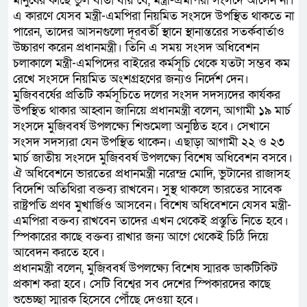
মানুষের কাছে ভুল বার্তা যায় যে, মন্ত্রী-এমপিরা সংসদে আসেন না।
এ কারণে যেসব মন্ত্রী-এমপিরা নিয়মিত সংসদে উপস্থিত থাকতে না
পারেন, তাদের আসনগুলো দূরবর্তী স্থানে স্থানান্তরের সতর্কবার্তাও
উচ্চারণ করেন প্রধানমন্ত্রী। তিনি এ সময় সংসদ অধিবেশন
চলাকালে মন্ত্রী-এমপিদের বাইরের কর্মসূচি থেকে যতটা সম্ভব কম
রেখে সংসদে নিয়মিত অংশগ্রহণের জন্যও নির্দেশ দেন।
মুজিববর্ষের প্রতিটি কর্মসূচিতে দলের সংসদ সদস্যদের কার্যকর
উপস্থিত থাকার আহ্বান জানিয়ে প্রধানমন্ত্রী বলেন, আগামী ১৯ মার্চ
সংসদে মুজিববর্ষ উপলক্ষ্যে শিশুমেলা অনুষ্ঠিত হবে। সেখানে
সংসদ সদস্যরা যেন উপস্থিত থাকেন। এছাড়া আগামী ২২ ও ২৩
মার্চ জাতীয় সংসদে মুজিববর্ষ উপলক্ষ্যে বিশেষ অধিবেশন বসবে।
ঐ অধিবেশনে ভারতের প্রধানমন্ত্রী নরেন্দ্র মোদি, ভুটানের রাজাসহ
বিদেশি অতিথিরা বক্তব্য রাখবেন। সুস্থ থাকলে ভারতের সাবেক
রাষ্ট্রপতি প্রণব মুখার্জিও আসবেন। বিশেষ অধিবেশনে যেসব মন্ত্রী-
এমপিরা বক্তব্য রাখবেন তাদের এখন থেকেই প্রস্তুতি নিতে হবে।
স্পিকারের কাছে বক্তব্য রাখার জন্য আগে থেকেই চিঠি দিয়ে
আবেদন করতে হবে।
প্রধানমন্ত্রী বলেন, মুজিববর্ষ উপলক্ষ্যে বিশেষ স্মারক ডাকটিকিট
প্রকাশ করা হবে। সেটি বিশ্বের সব দেশের স্পিকারদের কাছে
শুভেচ্ছা স্মারক হিসেবে পৌঁছে দেওয়া হবে।