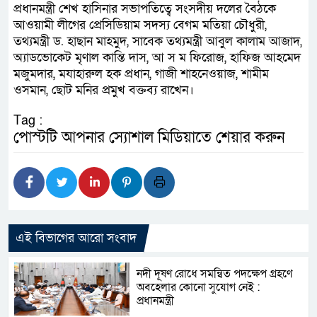
প্রধানমন্ত্রী শেখ হাসিনার সভাপতিত্বে সংসদীয় দলের বৈঠকে
আওয়ামী লীগের প্রেসিডিয়াম সদস্য বেগম মতিয়া চৌধুরী,
তথ্যমন্ত্রী ড. হাছান মাহমুদ, সাবেক তথ্যমন্ত্রী আবুল কালাম আজাদ,
অ্যাডভোকেট মৃণাল কান্তি দাস, আ স ম ফিরোজ, হাফিজ আহমেদ
মজুমদার, মযাহারুল হক প্রধান, গাজী শাহনেওয়াজ, শামীম
ওসমান, ছোট মনির প্রমুখ বক্তব্য রাখেন।
Tag :
পোস্টটি আপনার স্যোশাল মিডিয়াতে শেয়ার করুন
এই বিভাগের আরো সংবাদ
নদী দূষণ রোধে সমন্বিত পদক্ষেপ গ্রহণে
অবহেলার কোনো সুযোগ নেই :
প্রধানমন্ত্রী