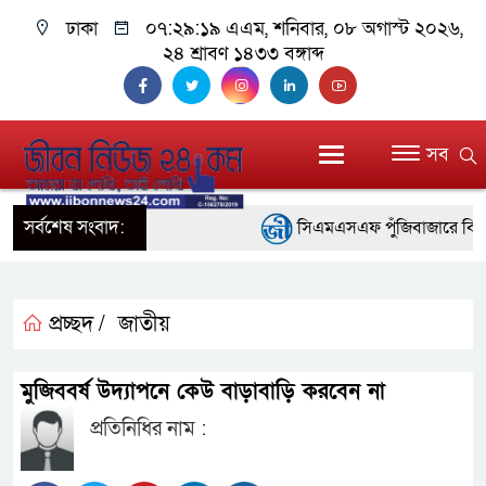
ঢাকা
০৭:২৯:২০ এএম
, শনিবার, ০৮ অগাস্ট ২০২৬,
২৪ শ্রাবণ ১৪৩৩ বঙ্গাব্দ
সব
সর্বশেষ সংবাদ:
সিএমএসএফ পুঁজিবাজারে বিনিয়োগক
গুরুত্বপূর্ণ ভূমিকা রাখছে: ওয়াসি আজম
আন্তর্জাতিক মানের প্যারা ক্রী
প্রচ্ছদ /
জাতীয়
নিয়েছে সরকার
মুজিববর্ষ উদ্যাপনে কেউ বাড়াবাড়ি করবেন না
নদী দূষণ রোধে সমন্বিত পদক্ষে
প্রতিনিধির নাম :
নেই : প্রধানমন্ত্রী