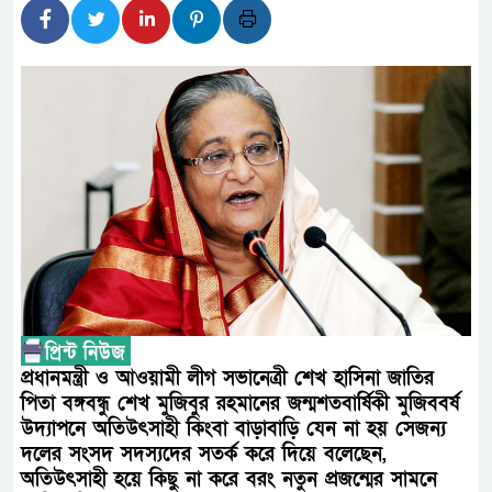
লালমনিরহাটে মাদকসহ মোটরসাই
ওমানের সঙ্গে ইরানের হরমুজ পরিক
আত-তানযীল ইনস্টিটিউট চট্টগ্রা
পর্দাপন উপলক্ষে আলোচনা সভা ও দোয়
ফ্যাসিবাদবিরোধী আন্দোলনে হত্যাক
নিরপেক্ষ ও বিশ্বাসযোগ্য : প্রধানমন্ত্রী
বাগেরহাট মেডিকেল ফাউন্ডেশনের য
জুলাই স্মৃতি জাদুঘরের দুয়ার খুলেছ
প্রধানমন্ত্রী ও আওয়ামী লীগ সভানেত্রী শেখ হাসিনা জাতির
ফিলিপাইনের দক্ষিণ উপকূলে ৬.৩ 
পিতা বঙ্গবন্ধু শেখ মুজিবুর রহমানের জন্মশতবার্ষিকী মুজিববর্ষ
উদ্যাপনে অতিউৎসাহী কিংবা বাড়াবাড়ি যেন না হয় সেজন্য
দলের সংসদ সদস্যদের সতর্ক করে দিয়ে বলেছেন,
অতিউৎসাহী হয়ে কিছু না করে বরং নতুন প্রজন্মের সামনে