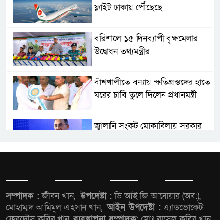
ফ্লাইট ঢাকায় পৌঁছেছে
বরিশালে ১৫ দিনব্যাপী বৃক্ষমেলার
উদ্বোধন তথ্যমন্ত্রীর
বাঁশখালীতে বন্যায় ক্ষতিগ্রস্তদের হাতে
ঘরের চাবি তুলে দিলেন প্রধানমন্ত্রী
জ্বালানি সংকট মোকাবিলায় সরকার
সর্বোচ্চ চেষ্টা চালিয়ে যাচ্ছে: প্রধানমন্ত্রী
সাংবাদিক রাজু আহমেদ বিজেএসএস
ঢাকা কেন্দ্রীয় কমিটির নির্বাহী সদস্য
সম্পাদক :
জীবন খান,
উপদেষ্টা :
ডি আই জি আনোয়ার (অব:),
মোহাম্মদ আমিমুল এহসান খান,
আইন উপদেষ্টা :
এ্যাডভোকেট
সিএমএসএফ পুঁজিবাজারে
ফেরদৌস কবির খান,
ব্যবস্থাপনা সম্পাদক:
মোঃ রাসেল কবির খান,