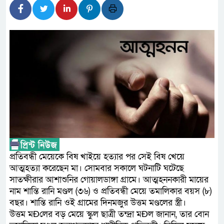
প্রধানমন্ত্রী
সাংবাদিক রাজু আহমেদ বিজেএসএস
সদস্য
সিএমএসএফ পুঁজিবাজারে বিনিয়োগক
গুরুত্বপূর্ণ ভূমিকা রাখছে: ওয়াসি আজ
আন্তর্জাতিক মানের প্যারা ক্র
নিয়েছে সরকার
নদী দূষণ রোধে সমন্বিত পদক্ষ
প্রতিবন্ধী মেয়েকে বিষ খাইয়ে হত্যার পর সেই বিষ খেয়ে
আত্মহত্যা করেছেন মা। সোমবার সকালে ঘটনাটি ঘটেছে
নেই : প্রধানমন্ত্রী
সাতক্ষীরার আশাশুনির গোয়ালডাঙ্গা গ্রামে। আত্মহননকারী মায়ের
নাম শান্তি রানি মণ্ডল (৩৬) ও প্রতিবন্ধী মেয়ে তমালিকার বয়স (৮)
লালমনিরহাটে মাদকসহ মোটরসা
বছর। শান্তি রানি ওই গ্রামের দিনমজুর উত্তম মণ্ডলের স্ত্রী।
উত্তম মÐলের বড় মেয়ে স্কুল ছাত্রী তন্দ্রা মÐল জানান, তার বোন