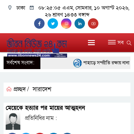
ঢাকা
০৮:২৫:০৫ এএম
, সোমবার, ১০ অগাস্ট ২০২৬,
২৬ শ্রাবণ ১৪৩৩ বঙ্গাব্দ
সব
সর্বশেষ সংবাদ:
পাহাড়ে সম্প্রীতি রক্ষায় নানা প
ইতালির রোমে আটকে পড়া বিমানে
বরিশালে ১৫ দিনব্যাপী বৃক্ষমেলার
প্রচ্ছদ /
সারাদেশ
বাঁশখালীতে বন্যায় ক্ষতিগ্রস্তদ
মেয়েকে হত্যার পর মায়ের আত্মহনন
প্রধানমন্ত্রী
প্রতিনিধির নাম :
জ্বালানি সংকট মোকাবিলায় সরকার 