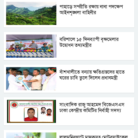
পাহাড়ে সম্প্রীতি রক্ষায় নানা পদক্ষেপ
আইনশৃঙ্খলা বাহিনীর
বরিশালে ১৫ দিনব্যাপী বৃক্ষমেলার
উদ্বোধন তথ্যমন্ত্রীর
বাঁশখালীতে বন্যায় ক্ষতিগ্রস্তদের হাতে
ঘরের চাবি তুলে দিলেন প্রধানমন্ত্রী
সাংবাদিক রাজু আহমেদ বিজেএসএস
ঢাকা কেন্দ্রীয় কমিটির নির্বাহী সদস্য
লালমনিরহাটে মাদকসহ মোটরসাইকেল