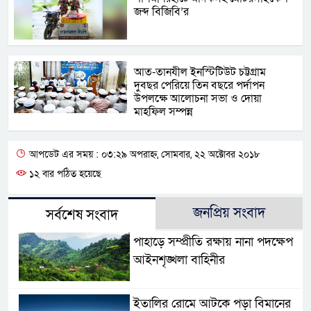
জব্দ বিজিবি’র
আত-তানযীল ইনস্টিটিউট চট্টগ্রাম
দুবছর পেরিয়ে তিন বছরে পর্দাপন
উপলক্ষে আলোচনা সভা ও দোয়া
মাহফিল সম্পন্ন
আপডেট এর সময় : ০৩:২৯ অপরাহ্ন, সোমবার, ২২ অক্টোবর ২০১৮
১২ বার পঠিত হয়েছে
জনপ্রিয় সংবাদ
সর্বশেষ সংবাদ
পাহাড়ে সম্প্রীতি রক্ষায় নানা পদক্ষেপ
আইনশৃঙ্খলা বাহিনীর
ইতালির রোমে আটকে পড়া বিমানের