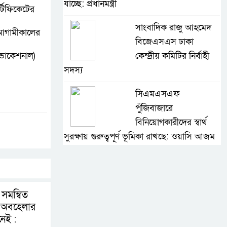
যাচ্ছে: প্রধানমন্ত্রী
্টিফিকেটের
সাংবাদিক রাজু আহমেদ
- আগামীকালের
বিজেএসএস ঢাকা
 ভোকেশনাল)
কেন্দ্রীয় কমিটির নির্বাহী
সদস্য
সিএমএসএফ
পুঁজিবাজারে
বিনিয়োগকারীদের স্বার্থ
সুরক্ষায় গুরুত্বপূর্ণ ভূমিকা রাখছে: ওয়াসি আজম
আন্তর্জাতিক মানের প্যারা
ক্রীড়া প্রতিযোগিতা
আয়োজনের উদ্যোগ
 সমন্বিত
নিয়েছে সরকার
ে অবহেলার
েই :
নদী দূষণ রোধে সমন্বিত