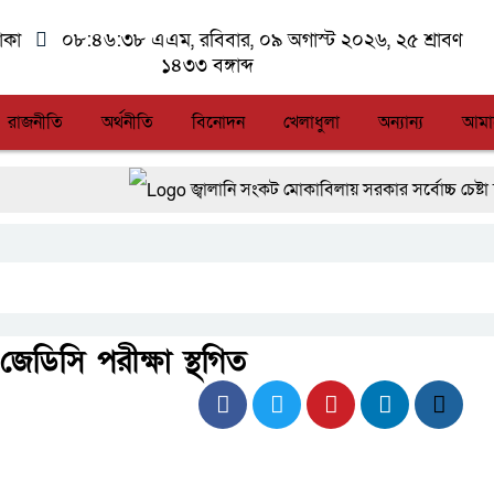
াকা
০৮:৪৬:৩৮ এএম
, রবিবার, ০৯ অগাস্ট ২০২৬, ২৫ শ্রাবণ
১৪৩৩ বঙ্গাব্দ
রাজনীতি
অর্থনীতি
বিনোদন
খেলাধুলা
অন্যান্য
আমা
জ্বালানি সংকট মোকাবিলায় সরকার সর্বোচ্চ চেষ্টা চালিয়ে যা
সিএমএসএফ পুঁজিবাজারে বিনিয়োগকারীদের স্বার্থ সুরক্
আন্তর্জাতিক মানের প্যারা ক্রীড়া প্রতিযোগিতা আয়ো
লালমনিরহাটে মাদকসহ মোটরসাইকেল জব্দ বিজিবি’
েডিসি পরীক্ষা স্থগিত
আত-তানযীল ইনস্টিটিউট চট্টগ্রাম দুবছর পেরিয়ে তি
ফ্যাসিবাদবিরোধী আন্দোলনে হত্যাকাণ্ডের বিচার হবে স্বচ্ছ