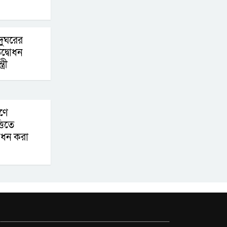
পদক্ষেপ গ্রহণে অবহেলার
কোনো সুযোগ নেই :
াদুঘরের
প্রধানমন্ত্রী
উদ্বোধন
্রী
লালমনিরহাটে মাদকসহ
মোটরসাইকেল জব্দ
বিজিবি’র
রণে
ওমানের সঙ্গে ইরানের
তিতে
হরমুজ পরিকল্পনা
োধন করা
চূড়ান্তের পথে
আত-তানযীল ইনস্টিটিউট
চট্টগ্রাম দুবছর পেরিয়ে
তিন বছরে পর্দাপন
উপলক্ষে আলোচনা সভা ও দোয়া মাহফিল সম্পন্ন