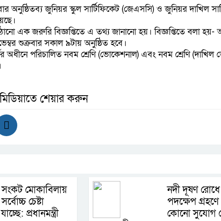
র অনুষ্ঠিতব্য জুনিয়র স্কুল সার্টিফিকেট (জেএসসি) ও জুনিয়র দাখিল সার
য়েছে।
 পাঠানো এক জরুরি বিজ্ঞপ্তিতে এ তথ্য জানানো হয়। বিজ্ঞপ্তিতে বলা হয়
েম্বর শুক্রবার সকাল ৯টায় অনুষ্ঠিত হবে।
্ডের অধীনে পরিচালিত নবম শ্রেণি (ভোকেশনাল) এবং নবম শ্রেণি (দাখিল
।
 মিডিয়াতে শেয়ার করুন
নি সংকট মোকাবিলায়
নদী দূষণ রোধে
র্বোচ্চ চেষ্টা
পদক্ষেপ গ্রহণ
াচ্ছে: প্রধানমন্ত্রী
কোনো সুযোগ ন