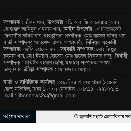
গ্রহণে অবহেলার কোনো সুযোগ নেই :
প্রধানমন্ত্রী
লালমনিরহাটে মাদকসহ
সম্পাদক :
জীবন খান,
উপদেষ্টা :
ডি আই জি আনোয়ার (অব:),
মোটরসাইকেল জব্দ বিজিবি’র
মোহাম্মদ আমিমুল এহসান খান,
আইন উপদেষ্টা :
এ্যাডভোকেট
ফেরদৌস কবির খান,
ব্যবস্থাপনা সম্পাদক:
মোঃ রাসেল কবির খান,
বার্তা সম্পাদক:
মোরশেদ আলম পাটোয়ারী,
সিনিয়র সহকারী
ওমানের সঙ্গে ইরানের হরমুজ
সম্পাদক:
সজীব হোসেন জয়,
সহকারি সম্পাদক:
মোঃ জিল্লুর
পরিকল্পনা চূড়ান্তের পথে
রহমান খান, মোঃ ইমরান হোসেন, মোঃ রাসেল সিকদার রাজু,
নির্বাহী
সম্পাদক :
মতিউর রহমান (জনি),
মফস্বল সম্পাদক:
সঞ্জয়
তালুকদার,
ক্রীড়া সম্পাদক :
মোকাদ্দাস মোল্লা।
আত-তানযীল ইনস্টিটিউট চট্টগ্রাম
দুবছর পেরিয়ে তিন বছরে পর্দাপন
বার্তা ও বাণিজ্যিক কার্যালয় :
২৮/সি/৪ শাকের প্লাজা (টয়েনবি
উপলক্ষে আলোচনা সভা ও দোয়া
রোড) মতিঝিল, ঢাকা-১০০০। মোবাইল : ০১৭১৪-০২২৮৭৭, E-
mail : jibonnews24@gmail.com
মাহফিল সম্পন্ন
ফ্যাসিবাদবিরোধী আন্দোলনে
সর্বশেষ সংবাদ:
হত্যাকাণ্ডের বিচার হবে স্বচ্ছ, নিরপেক্ষ
জ্বালানি সংকট মোকাবিলায় সরকার সর্ব
© All rights reserved © জীবন নিউজ ২৪ ডট কম লিমিটেড |
Theme Developed BY
ThemesBazar.Com
ও বিশ্বাসযোগ্য : প্রধানমন্ত্রী
সাংবাদিক রাজু আহমেদ বিজেএসএস 