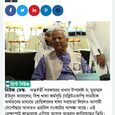
আন্তর্জাতিক মানের প্যারা ক্র
নিয়েছে সরকার
নদী দূষণ রোধে সমন্বিত পদক্ষ
নেই : প্রধানমন্ত্রী
লালমনিরহাটে মাদকসহ মোটরসা
ওমানের সঙ্গে ইরানের হরমুজ পরি
আত-তানযীল ইনস্টিটিউট চট্টগ্র
পর্দাপন উপলক্ষে আলোচনা সভা ও দোয়
ফ্যাসিবাদবিরোধী আন্দোলনে হত্যা
নিউজ ডেস্ক:
অন্তর্বর্তী সরকারের প্রধান উপদেষ্টা ড, মুহাম্মদ
ইউনূস জানালেন, বিশ্ব খাদ্য কর্মসূচি (ডব্লিউএফপি) সাময়িক
নিরপেক্ষ ও বিশ্বাসযোগ্য : প্রধানমন্ত্রী
অর্থায়নের মাধ্যমে রোহিঙ্গাদের খাদ্য সহায়তা দিলেও আগামী
সেপ্টেম্বরে আবারও তহবিল সংকটের আশঙ্কা আছে। এই
বাগেরহাট মেডিকেল ফাউন্ডেশনের 
প্রেক্ষাপটে কাতারকে এগিয়ে আসার আহ্বান জানিয়েছেন তিনি।