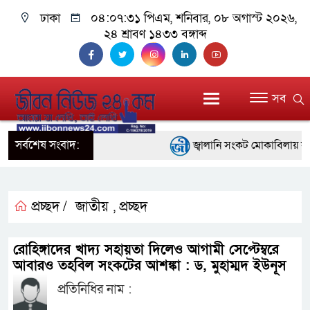
ঢাকা
০৪:০৭:৩১ পিএম
, শনিবার, ০৮ অগাস্ট ২০২৬,
২৪ শ্রাবণ ১৪৩৩ বঙ্গাব্দ
সব
সর্বশেষ সংবাদ:
জ্বালানি সংকট মোকাবিলায় সরকার স
প্রধানমন্ত্রী
সাংবাদিক রাজু আহমেদ বিজেএসএস
প্রচ্ছদ /
জাতীয়
প্রচ্ছদ
,
সদস্য
রোহিঙ্গাদের খাদ্য সহায়তা দিলেও আগামী সেপ্টেম্বরে
সিএমএসএফ পুঁজিবাজারে বিনিয়োগক
আবারও তহবিল সংকটের আশঙ্কা : ড, মুহাম্মদ ইউনূস
প্রতিনিধির নাম :
গুরুত্বপূর্ণ ভূমিকা রাখছে: ওয়াসি আজ