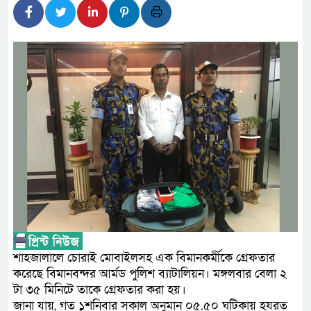
লালমনিরহাটে মাদকসহ মোটরসাইকেল
ওমানের সঙ্গে ইরানের হরমুজ পরিকল্
ফ্যাসিবাদবিরোধী আন্দোলনে হত্যাকাণ্
নিরপেক্ষ ও বিশ্বাসযোগ্য : প্রধানমন্ত্রী
বাগেরহাট মেডিকেল ফাউন্ডেশনের যাত
জুলাই স্মৃতি জাদুঘরের দুয়ার খুলেছে, 
ফিলিপাইনের দক্ষিণ উপকূলে ৬.৩ মাত
আগস্টের শেষ সপ্তাহে খুলছে মালয়েশি
উপদেষ্টা
শাহজালালে চোরাই মোবাইলসহ এক বিমানকর্মীকে গ্রেফতার
করেছে বিমানবন্দর আর্মড পুলিশ ব্যাটালিয়ন। মঙ্গলবার বেলা ২
টা ৩৫ মিনিটে তাকে গ্রেফতার করা হয়।
জানা যায়, গত ১শনিবার সকাল অনুমান ০৫.৫০ ঘটিকায় হযরত