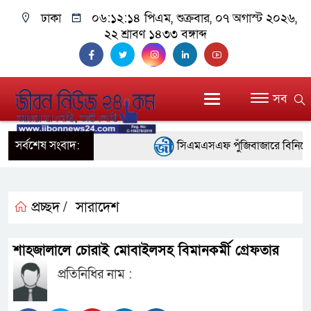
ঢাকা
০৬:১২:১৪ পিএম
, শুক্রবার, ০৭ অগাস্ট ২০২৬,
২২ শ্রাবণ ১৪৩৩ বঙ্গাব্দ
সব
সর্বশেষ সংবাদ:
সিএমএসএফ পুঁজিবাজারে বিনিয়োগকারী
গুরুত্বপূর্ণ ভূমিকা রাখছে: ওয়াসি আজম
আন্তর্জাতিক মানের প্যারা ক্রীড়া 
প্রচ্ছদ /
সারাদেশ
নিয়েছে সরকার
শাহজালালে চোরাই মোবাইলসহ বিমানকর্মী গ্রেফতার
নদী দূষণ রোধে সমন্বিত পদক্ষেপ গ
প্রতিনিধির নাম :
নেই : প্রধানমন্ত্রী