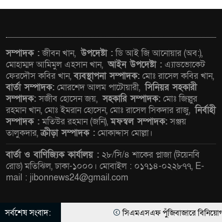
ওমানের সঙ্গে ইরানের হরমুজ
পরিকল্পনা চূড়ান্তের পথে
ফ্যাসিবাদবিরোধী আন্দোলনে
সম্পাদক :
জীবন খান,
উপদেষ্টা :
ডি আই জি আনোয়ার (অব:),
হত্যাকাণ্ডের বিচার হবে স্বচ্ছ, নিরপেক্ষ
মোহাম্মদ আমিমুল এহসান খান,
আইন উপদেষ্টা :
এ্যাডভোকেট
ফেরদৌস কবির খান,
ব্যবস্থাপনা সম্পাদক:
মোঃ রাসেল কবির খান,
ও বিশ্বাসযোগ্য : প্রধানমন্ত্রী
বার্তা সম্পাদক:
মোরশেদ আলম পাটোয়ারী,
সিনিয়র সহকারী
সম্পাদক:
সজীব হোসেন জয়,
সহকারি সম্পাদক:
মোঃ জিল্লুর
বাগেরহাট মেডিকেল ফাউন্ডেশনের
রহমান খান, মোঃ ইমরান হোসেন, মোঃ রাসেল সিকদার রাজু,
নির্বাহী
যাত্রা শুরু
সম্পাদক :
মতিউর রহমান (জনি),
মফস্বল সম্পাদক:
সঞ্জয়
তালুকদার,
ক্রীড়া সম্পাদক :
মোকাদ্দাস মোল্লা।
জুলাই স্মৃতি জাদুঘরের দুয়ার খুলেছে,
বার্তা ও বাণিজ্যিক কার্যালয় :
২৮/সি/৪ শাকের প্লাজা (টয়েনবি
উদ্বোধন করলেন প্রধানমন্ত্রী
রোড) মতিঝিল, ঢাকা-১০০০। মোবাইল : ০১৭১৪-০২২৮৭৭, E-
mail : jibonnews24@gmail.com
ফিলিপাইনের দক্ষিণ উপকূলে ৬.৩
মাত্রার ভূমিকম্প
সর্বশেষ সংবাদ:
সিএমএসএফ পুঁজিবাজারে বিনিয়োগকারীদের 
© All rights reserved © জীবন নিউজ ২৪ ডট কম লিমিটেড |