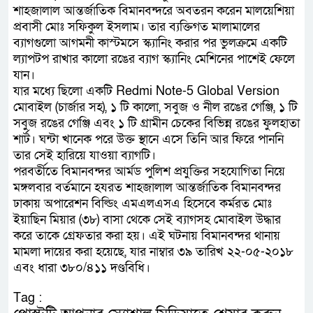
শাহজালাল আন্তর্জাতিক বিমানবন্দরে অবতরন করেন মালয়েশিয়া
প্রবাসী মোঃ সফিকুল ইসলাম। তার ব্যক্তিগত মালামালের
ব্যাগগুলো আগমনী কাস্টমসে স্ক্যানিং করার পর ভুলক্রমে একটি
ল্যাপটপ রাখার কালো রঙের ব্যাগ স্ক্যানিং মেশিনের পাশেই ফেলে
যান।
যার মধ্যে ছিলো একটি Redmi Note-5 Global Version
মোবাইল (চার্জার সহ), ১ টি কালো, সবুজ ও নীল রঙের গেঞ্জি, ১ টি
সবুজ রঙের গেঞ্জি এবং ১ টি গ্রামীন চেকের বিভিন্ন রঙের ফুলহাতা
শার্ট। ঘন্টা খানেক পরে উক্ত স্থানে এসে তিনি আর ফিরে পাননি
তার সেই হারিয়ে যাওয়া ব্যাগটি।
পরবর্তীতে বিমানবন্দর আর্মড পুলিশ প্রযুক্তির সহযোগিতা নিয়ে
মঙ্গলবার বর্তমানে হযরত শাহজালাল আন্তর্জাতিক বিমানবন্দর
ঢাকায় অপারেশন বিল্ডিং এমএলএসএ হিসেবে কর্মরত মোঃ
ইয়াছিন মিয়ার (৩৮) বাসা থেকে সেই ব্যাগসহ মোবাইল উদ্ধার
করে তাকে গ্রেফতার করা হয়। এই ঘটনায় বিমানবন্দর থানায়
মামলা দায়ের করা হয়েছে, যার নাম্বার ৩৯ তারিখ ২২-০৫-২০১৮
এবং ধারা ৩৮০/৪১১ দণ্ডবিধি।
Tag :