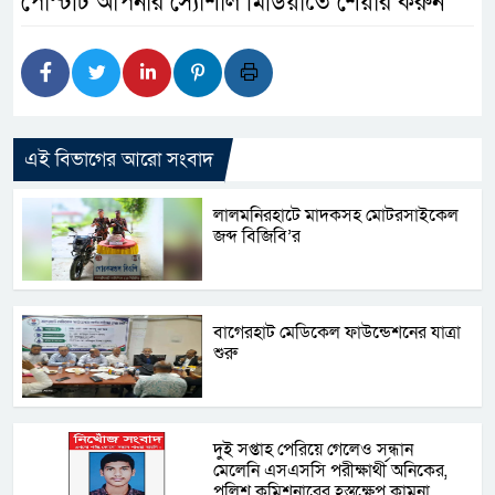
পোস্টটি আপনার স্যোশাল মিডিয়াতে শেয়ার করুন
এই বিভাগের আরো সংবাদ
লালমনিরহাটে মাদকসহ মোটরসাইকেল
জব্দ বিজিবি’র
বাগেরহাট মেডিকেল ফাউন্ডেশনের যাত্রা
শুরু
দু্ই সপ্তাহ পেরিয়ে গেলেও সন্ধান
মেলেনি এসএসসি পরীক্ষার্থী অনিকের,
পুলিশ কমিশনারের হস্তক্ষেপ কামনা