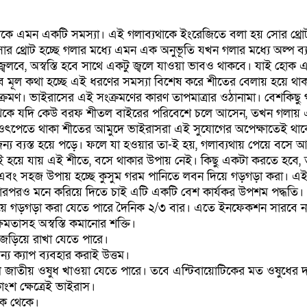
াকে এমন একটি সমস্যা। এই গলাব্যথাকে ইংরেজিতে বলা হয় সোর থ্রোট
 সোর থ্রোট হচ্ছে গলার মধ্যে এমন এক অনুভূতি যখন গলার মধ্যে অল্প ব্
 জ্বলবে, অস্বস্তি হবে সাথে একটু জ্বলে যাওয়া ভাবও থাকবে। যাই হোক এ
ে মূল কথা হচ্ছে এই ধরণের সমস্যা বিশেষ করে শীতের বেলায় হয়ে থ
ক্রমণ। ভাইরাসের এই সংক্রমণের কারণ তাপমাত্রার ওঠানামা। বেশকিছু
র থেকে যদি কেউ বরফ শীতল বাইরের পরিবেশে চলে আসেন, তখন গলায়
িত ওৎপেতে থাকা শীতের আমুদে ভাইরাসরা এই সুযোগের অপেক্ষাতেই থাক
 জন্য ব্যস্ত হয়ে পড়ে। ফলে যা হওয়ার তা-ই হয়, গলাব্যথায় পেয়ে বসে 
ুই হয়ে যায় এই শীতে, বসে থাকার উপায় নেই। কিছু একটা করতে হবে, 
ত এবং সহজ উপায় হচ্ছে কুসুম গরম পানিতে লবন দিয়ে গড়গড়া করা। এই
পরও মনে করিয়ে দিতে চাই এটি একটি বেশ কার্যকর উপশম পদ্ধতি। ১
িয়ে গড়গড়া করা যেতে পারে দৈনিক ২/৩ বার। এতে ইনফেকশন সারবে না 
ষমতাসহ অস্বস্তি কমানোর শক্তি।
ফ জড়িয়ে রাখা যেতে পারে।
য ক্যাপ ব্যবহার করাই উত্তম।
ামল জাতীয় ওষুধ খাওয়া যেতে পারে। তবে এন্টিবায়োটিকের মত ওষুধের 
শ ক্ষেত্রেই ভাইরাস।
র্য়ক থেকে।