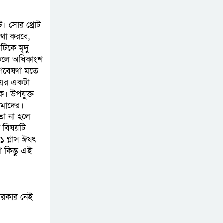
জুলাই স্মৃতি জাদুঘরের
দুয়ার খুলেছে, উদ্বোধন
। সোর থ্রোট
করলেন প্রধানমন্ত্রী
যথা করবে,
টিকে মৃদু
ফিলিপাইনের দক্ষিণ
াকলে অধিকাংশ
উপকূলে ৬.৩ মাত্রার
 গবেষণা মতে
 এর একটা
ভূমিকম্প
ে। উপযুক্ত
আমাদের।
তা না হলে
 বিষয়টি
 গ্লাস ঈষৎ
কিন্তু এই
দরকার নেই