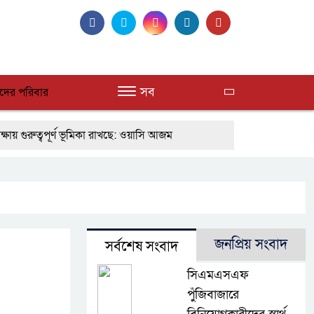
সব
দের পরিবার
ত্বপূর্ণ ভূমিকা রাখছে: ওয়াসি আজম
যোগ নিয়েছে সরকার
নদী দূষণ রোধে সমন্বিত পদক্ষেপ গ্রহণে অবহেলার
ওমানের সঙ্গে ইরানের হরমুজ পরিকল্পনা চূড়ান্তের পথে
র্দাপন উপলক্ষে আলোচনা সভা ও দোয়া মাহফিল সম্পন্ন
জনপ্রিয় সংবাদ
সর্বশেষ সংবাদ
্ষ ও বিশ্বাসযোগ্য : প্রধানমন্ত্রী
বাগেরহাট মেডিকেল ফাউন্ডেশনের য
সিএমএসএফ
ী
ফিলিপাইনের দক্ষিণ উপকূলে ৬.৩ মাত্রার ভূমিকম্প
পুঁজিবাজারে