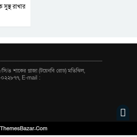
ক সুস্থ রাখার
সি/৪ শাকের প্লাজা (টয়েনবি রোড) মতিঝিল,
-০২২৮৭৭, E-mail :
ThemesBazar.Com