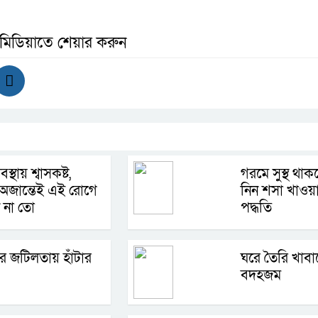
 মিডিয়াতে শেয়ার করুন
বস্থায় শ্বাসকষ্ট,
গরমে সুস্থ থা
অজান্তেই এই রোগে
নিন শসা খাওয়
 না তো
পদ্ধতি
কের জটিলতায় হাঁটার
ঘরে তৈরি খাবা
বদহজম