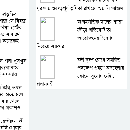
বিনিয়োগকারীদের স্বার্থ
সুরক্ষায় গুরুত্বপূর্ণ ভূমিকা রাখছে: ওয়াসি আজম
্রস্তুতির
ারে সে বিষয়ে
আন্তর্জাতিক মানের প্যারা
িয়া, হার্টের
ক্রীড়া প্রতিযোগিতা
িত সাধারণ
আয়োজনের উদ্যোগ
তো অনেকেই
নিয়েছে সরকার
নদী দূষণ রোধে সমন্বিত
ধ, গলা খুসখুস
াব্যথা করে।
পদক্ষেপ গ্রহণে অবহেলার
ই সমস্যার
কোনো সুযোগ নেই :
প্রধানমন্ত্রী
্শ করি, তখন
ের হাতে চলে
লালমনিরহাটে মাদকসহ
খাবার খেলে
মোটরসাইকেল জব্দ
ের প্রকাশও
বিজিবি’র
রেস্টরুম, কী
ওমানের সঙ্গে ইরানের
 যদি ধোয়ার