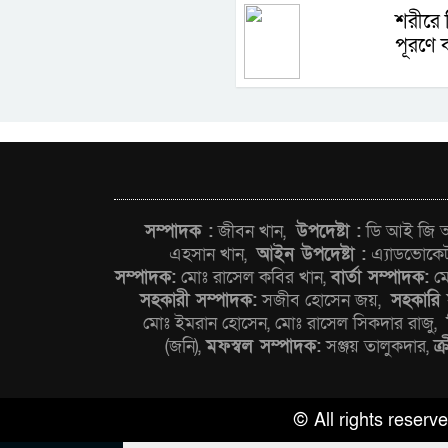
শরীরে 
পূরণে 
সম্পাদক :
জীবন খান,
উপদেষ্টা :
ডি আই জি আন
এহসান খান,
আইন উপদেষ্টা :
এ্যাডভোকে
সম্পাদক:
মোঃ রাসেল কবির খান,
বার্তা সম্পাদক:
মো
সহকারী সম্পাদক:
সজীব হোসেন জয়,
সহকারি 
মোঃ ইমরান হোসেন, মোঃ রাসেল সিকদার রাজু,
(জনি),
মফস্বল সম্পাদক:
সঞ্জয় তালুকদার,
ক্
© All rights reser