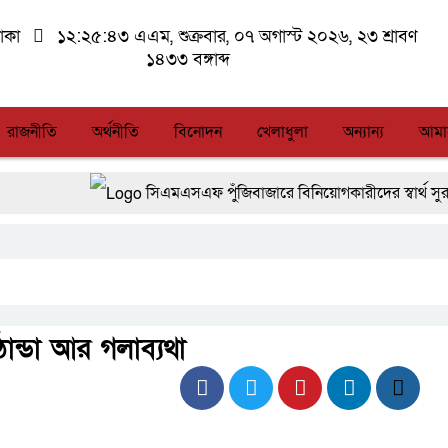
াকা
১২:২৫:৪৪ এএম
, শুক্রবার, ০৭ অগাস্ট ২০২৬, ২৩ শ্রাবণ
১৪৩৩ বঙ্গাব্দ
রাজনীতি
অর্থনীতি
বিনোদন
খেলাধুলা
অন্যান্য
আমা
সিএমএসএফ পুঁজিবাজারে বিনিয়োগকারীদের স্বার্থ সুরক্ষায় গুরু
আন্তর্জাতিক মানের প্যারা ক্রীড়া প্রতিযোগিতা আয়োজনের উদ্
লালমনিরহাটে মাদকসহ মোটরসাইকেল জব্দ বিজিবি’র
আত-তানযীল ইনস্টিটিউট চট্টগ্রাম দুবছর পেরিয়ে তিন বছরে প
ান্ডা আর গলাব্যথা
ফ্যাসিবাদবিরোধী আন্দোলনে হত্যাকাণ্ডের বিচার হবে স্বচ্ছ, নিরপেক
জুলাই স্মৃতি জাদুঘরের দুয়ার খুলেছে, উদ্বোধন করলেন প্রধানমন্ত্র