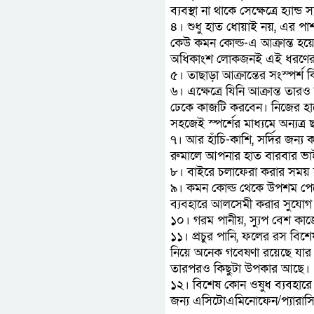
ব্যবস্থা না থাকে সেক্ষেত্রে হ্যান
৪। শুধু হাত ধোয়াই নয়, এর পাশা
কেউ কমন কোল্ড-এ আক্রান্ত হয়
অধিকাংশ লোকজনই এই ধরণের জ
৫। তাছাড়া আক্রান্তের সংস্পর্শ
৬। এক্ষেত্রে যিনি আক্রান্ত তা
ঢেকে কাজটি করবেন। নিজের হাতে
সহজেই স্পর্শের মাধ্যমে অন্যত্র
৭। আর হাঁচি-কাশি, সর্দির জন্
রুমালে আপনার হাত বারবার ভাইর
৮। বাইরে চলাফেরা করার সময় হ
৯। কমন কোল্ড থেকে উপশম পেত
ব্যবহারে আলসেমী করার সুযোগ ন
১০। গরম পানীয়, স্যুপ বেশ কা
১১। প্রচুর পানি, ফলের রস বি
নিয়ে অনেক গবেষণা রয়েছে যার
তারপরও কিছুটা উপকার আছে।
১২। বিশেষ কোন ওষুধ ব্যবহারে
জন্য এসিটোএমিনোফেন/প্যারাস