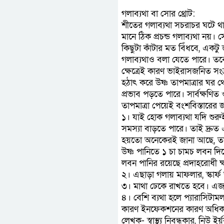
গলাব্যথা বা সোর থ্রোট:
শীতের গলাব্যথা সচরাচর ঘটে থ
মানে ঠিক প্রচন্ড গলাব্যথা নয়।
কিছুটা কাঁটার মত বিঁধবে, একটু
গলাব্যথাও বলা যেতে পারে। তব
ক্ষেত্রেই কারণ ভাইরাসজনিত সং
হঠাৎ করে উষ্ণ তাপমাত্রার ঘ
প্রভাব পড়তে পারে। সার্বক্ষণ
তাপমাত্রা পেয়েই বংশবিস্তারের
১। যাই হোক গলাব্যথা যদি শুর
সমস্যা বাড়তে পারে। তাই দ্রু
হয়তো অনেকেরই জানা আছে, তার
উষ্ণ পানিতে ১ চা চামচ লবন দ
লবন পানির রয়েছে প্রদাহরোধী ক্
২। এছাড়া গলায় মাফলার, স্কার্
৩। মাথা ঢেকে রাখতে হবে। এজন্
৪। বেশি ব্যথা হলে প্যারাসিট
কারণ ইনফেকশনের কারণ অধিকাং
লেখক- স্বাস্থ্য নিবন্ধকার, নিউ ই