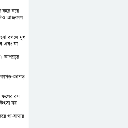
হরমুজ পরিকল্পনা
েষ করে ঘরে
চূড়ান্তের পথে
 যদিও আজকাল
আত-তানযীল ইনস্টিটিউট
চট্টগ্রাম দুবছর পেরিয়ে
িংবা বগলে মুখ
তিন বছরে পর্দাপন
বে এবং যা
উপলক্ষে আলোচনা সভা ও দোয়া মাহফিল সম্পন্ন
লো। কাপড়ের
ফ্যাসিবাদবিরোধী
আন্দোলনে হত্যাকাণ্ডের
ের কাপড়-চোপড়
বিচার হবে স্বচ্ছ, নিরপেক্ষ
ও বিশ্বাসযোগ্য : প্রধানমন্ত্রী
ীয় ফলের রস
বাগেরহাট মেডিকেল
কিৎসা নয়
ফাউন্ডেশনের যাত্রা শুরু
রে গা-ব্যথার