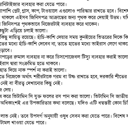
্ড স্যানিটাইজার ব্যবহার করা যেতে পারে।
পাশি প্লেট, গ্লাস, কাপ, টাওয়ালে এগুলোও পারিস্কার রাখতে হবে। বিশ
ে থাকলে এইসব জিনিসপত্র আক্রান্তের জন্য পৃথক করে দেয়াই উত্তম।
িনিসপত্র পৃথকভাবে নিজেরটাই ব্যবহার করে থাকেন।
 কিছুটা এড়িয়ে চলাই ভালো।
রও কিছু দায়িত্ব রয়েছে। হাঁচি-কাশি দেয়ার সময় কুনইয়ের ভিতরের দিকে ক
র মধ্যে হাঁচি-কাশি দেবেন না, তাতে হাতের মধ্যে ভাইরাস লেগে থাক
 ছড়াবে।
য কাপড়ের রুমাল ব্যবহার না করে ডিসপোজেবল টিস্যু ব্যবহার করাই ভা
াস দ্বারা সংক্রমিত হতে থাকবে।
াত দিয়ে নাক স্পর্শ না করাই ভালো।
ে নিজেকে অর্থাৎ শরীরটাকে গরম বা উষ্ণ রাখতে হবে, দরকারি শীত
েই বা বীরত্ব দেখানোর কিছু নেই।
জে দেয়।
শেষ করে ভিটামিন সি যুক্ত ফলের রস পান করা ভালো। ভিটামিন সি জাত
 অধিকাংশই এর উপকারিতার কথা বলেছে। যদিও এটি ধন্বন্তরী কোন চি
 লাভ নেই। তবে উপসর্গ অনুযায়ী ওষুধ সেবন করা যেতে পারে। বিশেষ ক
িটামল খাওয়া যেতে পারে।