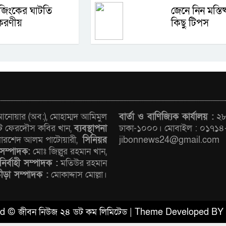
জিংকের ঘাটতি
জেনে নিন মস্তিষ্
করণীয়
কিছু টিপস
োয়ার (অব:), মোহাম্মদ আমিমুল
বার্তা ও বাণিজ্যিক কার্যালয় :
২৮/
ট ফেরদৌস কবির খান,
ব্যবস্থাপনা
ঢাকা-১০০০। মোবাইল : ০১৭১৪
রশেদ আলম পাটোয়ারী,
সিনিয়র
jibonnews24@gmail.com
সম্পাদক:
মোঃ জিল্লুর রহমান খান,
নির্বাহী সম্পাদক :
মতিউর রহমান
রীড়া সম্পাদক :
মোকাদ্দাস মোল্লা।
ved © জীবন নিউজ ২৪ ডট কম লিমিটেড | Theme Developed BY