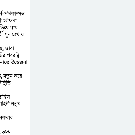
মোটরসাইকেল জব্দ
্ব-পরিকল্পিত
বিজিবি’র
ী বৌদ্ধরা।
ড়িয়ে যায়।
ওমানের সঙ্গে ইরানের
তী শূন্যরেখায়
হরমুজ পরিকল্পনা
চূড়ান্তের পথে
ে, তারা
 পররাষ্ট্র
আত-তানযীল ইনস্টিটিউট
ন্তে উত্তেজনা
চট্টগ্রাম দুবছর পেরিয়ে
, নতুন করে
তিন বছরে পর্দাপন
স্থিতি
উপলক্ষে আলোচনা সভা ও দোয়া মাহফিল সম্পন্ন
য়েছিল
ফ্যাসিবাদবিরোধী
হিনী নতুন
আন্দোলনে হত্যাকাণ্ডের
য়েকবার
বিচার হবে স্বচ্ছ, নিরপেক্ষ
ও বিশ্বাসযোগ্য : প্রধানমন্ত্রী
ছাড়তে