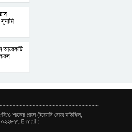
্রার
সুনামি
িনে আরেকটি
 করল
সি/৪ শাকের প্লাজা (টয়েনবি রোড) মতিঝিল,
-০২২৮৭৭, E-mail :