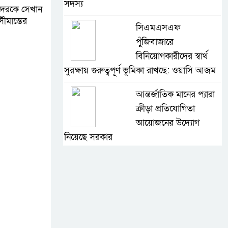
সদস্য
াদেরকে সেখান
ীমান্তের
সিএমএসএফ
পুঁজিবাজারে
বিনিয়োগকারীদের স্বার্থ
সুরক্ষায় গুরুত্বপূর্ণ ভূমিকা রাখছে: ওয়াসি আজম
আন্তর্জাতিক মানের প্যারা
ক্রীড়া প্রতিযোগিতা
আয়োজনের উদ্যোগ
নিয়েছে সরকার
নদী দূষণ রোধে সমন্বিত
পদক্ষেপ গ্রহণে অবহেলার
কোনো সুযোগ নেই :
প্রধানমন্ত্রী
লালমনিরহাটে মাদকসহ