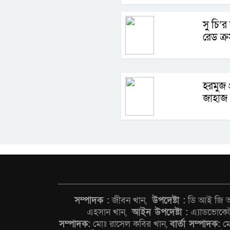
সু চি’র
রেড ক্র
হরমুজ 
জাহাজ 
সম্পাদক :
জীবন খান,
উপদেষ্টা :
ডি আই জি আন
এহসান খান,
আইন উপদেষ্টা :
এ্যাডভোকে
সম্পাদক:
মোঃ রাসেল কবির খান,
বার্তা সম্পাদক:
মো