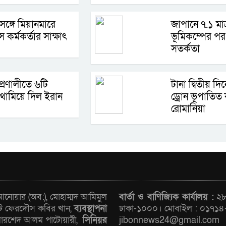
 সঙ্গে মিয়ানমারে
জাপানে ৭.১ মাত
স কর্মকর্তার সাক্ষাৎ
ভূমিকম্পের পর 
সতর্কতা
প্রণালীতে ৬টি
টানা দ্বিতীয় দ
থামিয়ে দিল ইরান
ড্রোন ভূপাতিত
রোমানিয়া
োয়ার (অব:), মোহাম্মদ আমিমুল
বার্তা ও বাণিজ্যিক কার্যালয় :
২৮/
ট ফেরদৌস কবির খান,
ব্যবস্থাপনা
ঢাকা-১০০০। মোবাইল : ০১৭১৪
রশেদ আলম পাটোয়ারী,
সিনিয়র
jibonnews24@gmail.com