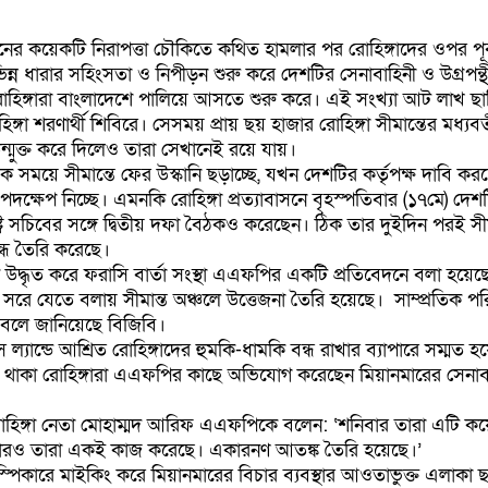
র কয়েকটি নিরাপত্তা চৌকিতে কথিত হামলার পর রোহিঙ্গাদের ওপর পূর
িন্ন ধারার সহিংসতা ও নিপীড়ন শুরু করে দেশটির সেনাবাহিনী ও উগ্রপন্থ
রোহিঙ্গারা বাংলাদেশে পালিয়ে আসতে শুরু করে। এই সংখ্যা আট লাখ ছা
্গা শরণার্থী শিবিরে। সেসময় প্রায় ছয় হাজার রোহিঙ্গা সীমান্তের মধ্যবর্
ন্মুক্ত করে দিলেও তারা সেখানেই রয়ে যায়।
সময়ে সীমান্তে ফের উস্কানি ছড়াচ্ছে, যখন দেশটির কর্তৃপক্ষ দাবি করছ
দক্ষেপ নিচ্ছে। এমনকি রোহিঙ্গা প্রত্যাবাসনে বৃহস্পতিবার (১৭মে) দেশটির
্র সচিবের সঙ্গে দ্বিতীয় দফা বৈঠকও করেছেন। ঠিক তার দুইদিন পরই সীমা
ধ তৈরি করেছে।
দ্ধৃত করে ফরাসি বার্তা সংস্থা এএফপির একটি প্রতিবেদনে বলা হয়েছে
 সরে যেতে বলায় সীমান্ত অঞ্চলে উত্তেজনা তৈরি হয়েছে। সাম্প্রতিক পরি
ে বলে জানিয়েছে বিজিবি।
ল্যান্ডে আশ্রিত রোহিঙ্গাদের হুমকি-ধামকি বন্ধ রাখার ব্যাপারে সম্মত হ
 থাকা রোহিঙ্গারা এএফপির কাছে অভিযোগ করেছেন মিয়ানমারের সেনাবা
 রোহিঙ্গা নেতা মোহাম্মদ আরিফ এএফপিকে বলেন: ‘শনিবার তারা এটি ক
ারও তারা একই কাজ করেছে। একারনণ আতঙ্ক তৈরি হয়েছে।’
পিকারে মাইকিং করে মিয়ানমারের বিচার ব্যবস্থার আওতাভুক্ত এলাকা 