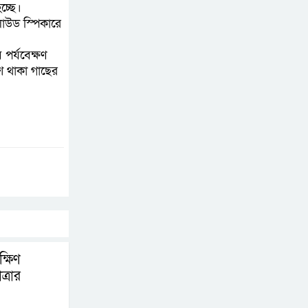
চ্ছে।
বাগেরহাট মেডিকেল
লাউড স্পিকারে
ফাউন্ডেশনের যাত্রা শুরু
 পর্যবেক্ষণ
শে থাকা গাছের
জুলাই স্মৃতি জাদুঘরের
দুয়ার খুলেছে, উদ্বোধন
করলেন প্রধানমন্ত্রী
্ষিণ
্রার