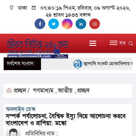
ঢাকা
০৭:৪০:২০ পিএম
, রবিবার, ০৯ অগাস্ট ২০২৬,
২৪ শ্রাবণ ১৪৩৩ বঙ্গাব্দ
সব
সর্বশেষ সংবাদ:
জ্বালানি সংকট মোকাবিলায় সরকার স
প্রধানমন্ত্রী
সাংবাদিক রাজু আহমেদ বিজেএসএস 
প্রচ্ছদ /
গণমাধ্যম
জাতীয়
প্রচ্ছদ
,
,
সদস্য
অনলাইন ডেস্ক
সিএমএসএফ পুঁজিবাজারে বিনিয়োগক
সম্পর্ক পর্যালোচনা, বৈশ্বিক ইস্যু নিয়ে আলোচনা করবে
বাংলাদেশ ও রাশিয়া: মস্কো
গুরুত্বপূর্ণ ভূমিকা রাখছে: ওয়াসি আজম
প্রতিনিধির নাম :