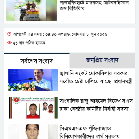
লালমনিরহাটে মাদকসহ মোটরসাইকেল
জব্দ বিজিবি’র
আপডেট এর সময় : ০৪:৪০ অপরাহ্ন, সোমবার, ৮ জুন ২০২৬
৫১ বার পঠিত হয়েছে
জনপ্রিয় সংবাদ
সর্বশেষ সংবাদ
জ্বালানি সংকট মোকাবিলায় সরকার
সর্বোচ্চ চেষ্টা চালিয়ে যাচ্ছে: প্রধানমন্ত্রী
সাংবাদিক রাজু আহমেদ বিজেএসএস
ঢাকা কেন্দ্রীয় কমিটির নির্বাহী সদস্য
সিএমএসএফ পুঁজিবাজারে
বিনিয়োগকারীদের স্বার্থ সুরক্ষায়