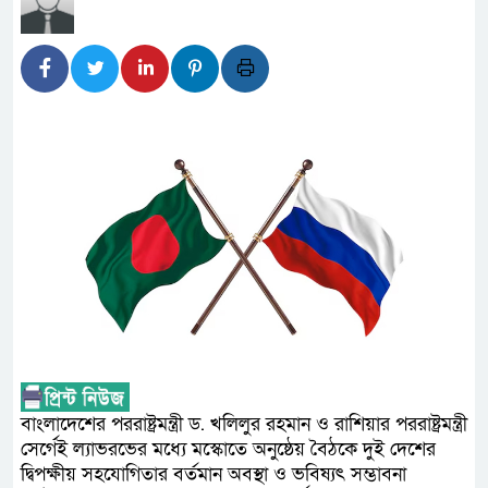
আন্তর্জাতিক মানের প্যারা ক্রী
নিয়েছে সরকার
নদী দূষণ রোধে সমন্বিত পদক্ষে
নেই : প্রধানমন্ত্রী
লালমনিরহাটে মাদকসহ মোটরসাই
ওমানের সঙ্গে ইরানের হরমুজ পরি
আত-তানযীল ইনস্টিটিউট চট্টগ্রা
পর্দাপন উপলক্ষে আলোচনা সভা ও দোয়
ফ্যাসিবাদবিরোধী আন্দোলনে হত্যাক
বাংলাদেশের পররাষ্ট্রমন্ত্রী ড. খলিলুর রহমান ও রাশিয়ার পররাষ্ট্রমন্ত্রী
নিরপেক্ষ ও বিশ্বাসযোগ্য : প্রধানমন্ত্রী
সের্গেই ল্যাভরভের মধ্যে মস্কোতে অনুষ্ঠেয় বৈঠকে দুই দেশের
বাগেরহাট মেডিকেল ফাউন্ডেশনের 
দ্বিপক্ষীয় সহযোগিতার বর্তমান অবস্থা ও ভবিষ্যৎ সম্ভাবনা