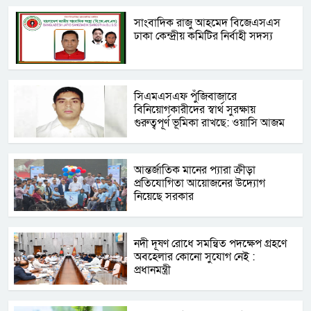
সাংবাদিক রাজু আহমেদ বিজেএসএস
ঢাকা কেন্দ্রীয় কমিটির নির্বাহী সদস্য
সিএমএসএফ পুঁজিবাজারে
বিনিয়োগকারীদের স্বার্থ সুরক্ষায়
গুরুত্বপূর্ণ ভূমিকা রাখছে: ওয়াসি আজম
আন্তর্জাতিক মানের প্যারা ক্রীড়া
প্রতিযোগিতা আয়োজনের উদ্যোগ
নিয়েছে সরকার
নদী দূষণ রোধে সমন্বিত পদক্ষেপ গ্রহণে
অবহেলার কোনো সুযোগ নেই :
প্রধানমন্ত্রী