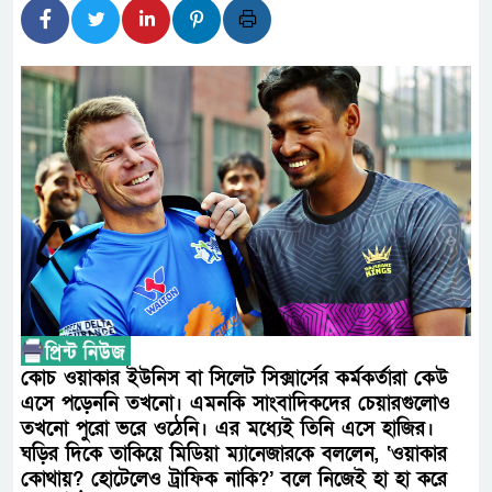
আন্তর্জাতিক মানের প্যারা ক্রীড়া
নিয়েছে সরকার
নদী দূষণ রোধে সমন্বিত পদক্ষেপ 
নেই : প্রধানমন্ত্রী
লালমনিরহাটে মাদকসহ মোটরসাইকে
ওমানের সঙ্গে ইরানের হরমুজ পরিকল
আত-তানযীল ইনস্টিটিউট চট্টগ্রাম 
পর্দাপন উপলক্ষে আলোচনা সভা ও দোয়া 
কোচ ওয়াকার ইউনিস বা সিলেট সিক্সার্সের কর্মকর্তারা কেউ
ফ্যাসিবাদবিরোধী আন্দোলনে হত্যাকাণ
এসে পড়েননি তখনো। এমনকি সাংবাদিকদের চেয়ারগুলোও
তখনো পুরো ভরে ওঠেনি। এর মধ্যেই তিনি এসে হাজির।
নিরপেক্ষ ও বিশ্বাসযোগ্য : প্রধানমন্ত্রী
ঘড়ির দিকে তাকিয়ে মিডিয়া ম্যানেজারকে বললেন, ‘ওয়াকার
বাগেরহাট মেডিকেল ফাউন্ডেশনের যা
কোথায়? হোটেলেও ট্রাফিক নাকি?’ বলে নিজেই হা হা করে