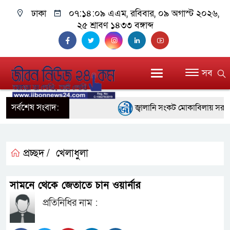
ঢাকা
০৭:১৪:০৯ এএম
, রবিবার, ০৯ অগাস্ট ২০২৬,
২৫ শ্রাবণ ১৪৩৩ বঙ্গাব্দ
সব
সর্বশেষ সংবাদ:
জ্বালানি সংকট মোকাবিলায় সরকার সর্ব
প্রধানমন্ত্রী
সাংবাদিক রাজু আহমেদ বিজেএসএস ঢা
প্রচ্ছদ /
খেলাধুলা
সদস্য
সামনে থেকে জেতাতে চান ওয়ার্নার
সিএমএসএফ পুঁজিবাজারে বিনিয়োগকার
প্রতিনিধির নাম :
গুরুত্বপূর্ণ ভূমিকা রাখছে: ওয়াসি আজম