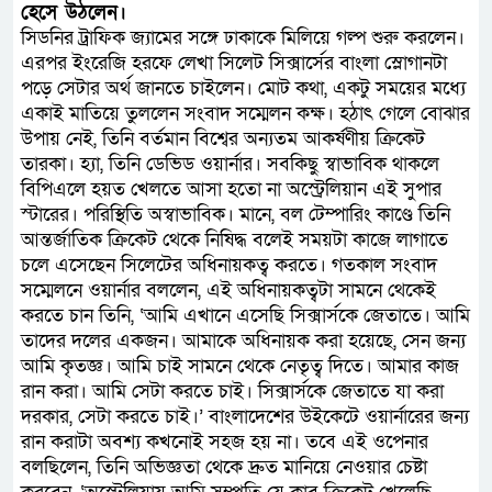
হেসে উঠলেন।
সিডনির ট্রাফিক জ্যামের সঙ্গে ঢাকাকে মিলিয়ে গল্প শুরু করলেন।
এরপর ইংরেজি হরফে লেখা সিলেট সিক্সার্সের বাংলা স্লোগানটা
পড়ে সেটার অর্থ জানতে চাইলেন। মোট কথা, একটু সময়ের মধ্যে
একাই মাতিয়ে তুললেন সংবাদ সম্মেলন কক্ষ। হঠাৎ গেলে বোঝার
উপায় নেই, তিনি বর্তমান বিশ্বের অন্যতম আকর্ষণীয় ক্রিকেট
তারকা। হ্যা, তিনি ডেভিড ওয়ার্নার। সবকিছু স্বাভাবিক থাকলে
বিপিএলে হয়ত খেলতে আসা হতো না অস্ট্রেলিয়ান এই সুপার
স্টারের। পরিস্থিতি অস্বাভাবিক। মানে, বল টেম্পারিং কাণ্ডে তিনি
আন্তর্জাতিক ক্রিকেট থেকে নিষিদ্ধ বলেই সময়টা কাজে লাগাতে
চলে এসেছেন সিলেটের অধিনায়কত্ব করতে। গতকাল সংবাদ
সম্মেলনে ওয়ার্নার বললেন, এই অধিনায়কত্বটা সামনে থেকেই
করতে চান তিনি, ‘আমি এখানে এসেছি সিক্সার্সকে জেতাতে। আমি
তাদের দলের একজন। আমাকে অধিনায়ক করা হয়েছে, সেন জন্য
আমি কৃতজ্ঞ। আমি চাই সামনে থেকে নেতৃত্ব দিতে। আমার কাজ
রান করা। আমি সেটা করতে চাই। সিক্সার্সকে জেতাতে যা করা
দরকার, সেটা করতে চাই।’ বাংলাদেশের উইকেটে ওয়ার্নারের জন্য
রান করাটা অবশ্য কখনোই সহজ হয় না। তবে এই ওপেনার
বলছিলেন, তিনি অভিজ্ঞতা থেকে দ্রুত মানিয়ে নেওয়ার চেষ্টা