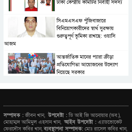
ঢাকা কেন্দ্রীয় কমিটির নির্বাহী সদস্য
সিএমএসএফ পুঁজিবাজারে
বিনিয়োগকারীদের স্বার্থ সুরক্ষায়
গুরুত্বপূর্ণ ভূমিকা রাখছে: ওয়াসি
আজম
আন্তর্জাতিক মানের প্যারা ক্রীড়া
প্রতিযোগিতা আয়োজনের উদ্যোগ
নিয়েছে সরকার
নদী দূষণ রোধে সমন্বিত পদক্ষেপ
গ্রহণে অবহেলার কোনো সুযোগ নেই :
প্রধানমন্ত্রী
লালমনিরহাটে মাদকসহ
সম্পাদক :
জীবন খান,
উপদেষ্টা :
ডি আই জি আনোয়ার (অব:),
মোটরসাইকেল জব্দ বিজিবি’র
মোহাম্মদ আমিমুল এহসান খান,
আইন উপদেষ্টা :
এ্যাডভোকেট
ফেরদৌস কবির খান,
ব্যবস্থাপনা সম্পাদক:
মোঃ রাসেল কবির খান,