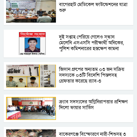
বাগেরহাট মেডিকেল ফাউন্ডেশনের যাত্রা
শুরু
দু্ই সপ্তাহ পেরিয়ে গেলেও সন্ধান
মেলেনি এসএসসি পরীক্ষার্থী অনিকের,
পুলিশ কমিশনারের হস্তক্ষেপ কামনা
জিসান গ্রুপের অন্যতম ০৩ জন সক্রিয়
সদস্যকে ০৩টি বিদেশি পিস্তলসহ
গ্রেফতার করেছে র‍্যাব-৩
ক্র্যাব সদস্যদের অগ্নিনিরাপত্তার প্রশিক্ষণ
দিলো ফায়ার সার্ভিস
বাকেরগঞ্জে বিস্ফোরণে নারী-শিশুসহ ৩