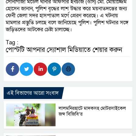
সোনাগাজী মডেল থানার অফিসার ইনচার্জ (ওসি) মো. মোয়াজ্জেম
হোসেন জানান, পুলিশ বৃদ্ধের লাশ উদ্ধার করে ময়নাতদন্তের জন্য
ফেনী জেলা সদর হাসপাতাল মর্গে প্রেরণ করেছে। এ ঘটনায়
মামলার প্রস্তুতি চলছে বলে জানিয়েছে পুলিশ। পুলিশ ঘটনার সঙ্গে
জড়িতদের আটকের চেষ্টা চালাচ্ছে।
Tag :
পোস্টটি আপনার স্যোশাল মিডিয়াতে শেয়ার করুন
এই বিভাগের আরো সংবাদ
লালমনিরহাটে মাদকসহ মোটরসাইকেল
জব্দ বিজিবি’র