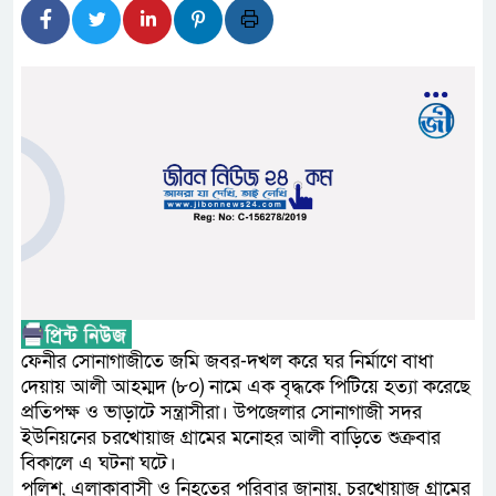
লালমনিরহাটে মাদকসহ মোটরসা
ওমানের সঙ্গে ইরানের হরমুজ পরি
ফ্যাসিবাদবিরোধী আন্দোলনে হত্যা
নিরপেক্ষ ও বিশ্বাসযোগ্য : প্রধানমন্ত্রী
বাগেরহাট মেডিকেল ফাউন্ডেশনের 
জুলাই স্মৃতি জাদুঘরের দুয়ার খুলে
ফিলিপাইনের দক্ষিণ উপকূলে ৬.৩ 
আগস্টের শেষ সপ্তাহে খুলছে মাল
ফেনীর সোনাগাজীতে জমি জবর-দখল করে ঘর নির্মাণে বাধা
দেয়ায় আলী আহম্মদ (৮০) নামে এক বৃদ্ধকে পিটিয়ে হত্যা করেছে
উপদেষ্টা
প্রতিপক্ষ ও ভাড়াটে সন্ত্রাসীরা। উপজেলার সোনাগাজী সদর
ইউনিয়নের চরখোয়াজ গ্রামের মনোহর আলী বাড়িতে শুক্রবার
বিকালে এ ঘটনা ঘটে।
পুলিশ, এলাকাবাসী ও নিহতের পরিবার জানায়, চরখোয়াজ গ্রামের