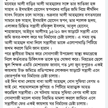
মনোহর আলী বাড়ির আলী আহম্মদের সঙ্গে তার ভাতিজা হক
সাহাব ও ইসমাইল হোসেন স্বপনদের বাড়ির জমি নিয়ে দীর্ঘদিন
যাবৎ বিরোধ চলে আসছে। শুক্রবার আলী আহম্মদের বসতঘরের
সামনে হক সাহাব, ইসমাইল হোসেন স্বপন, তার শ্যালক হৃদয়,
এলাকার চিহ্নিত সন্ত্রাসী রফিকুল ইসলাম, আবুল হোসেন,
শাহাজাহান, আইয়ূব আলীসহ ১৫/২০ জন ভাড়াটে সন্ত্রাসী এনে
জমি জবর-দখল করে ঘর নির্মাণের চেষ্টা চালায়। এ সময় বৃদ্ধ
আলী আহম্মদ বাধা দিলে সন্ত্রাসীরা তাকে এলোপাথাড়ি পিটিয়ে
জখম করলে তিনি জ্ঞান হারান ।
পরে স্থানীয়রা উদ্ধার করে সোনাগাজী উপজেলা স্বাস্থ্য কমপ্লেক্সে
নিলে কর্তব্যরত চিকিৎসক তাকে মৃত ঘোষণা করে। নিহতের ছেলে
স্কুল শিক্ষক এমডি মোশাররফ জানান, গত ১লা জুন দুপুরেও একই
কায়দায় উক্ত জমিতে প্রতিপক্ষের লোকজন ভাড়াটে সন্ত্রাসী এনে
জোরপূর্বক ঘর নির্মাণের চেষ্টা চালায়।
ওই দিন বাধা দেয়ায় বাবা আলী আহম্মদ, বোন সুফিয়া বেগম ও
ভাই মো. শাহআলমকে কুপিয়ে ও পিটিয়ে মারাত্মক আহত
করেছিল সন্ত্রাসীরা। সে ঘটনায় আহত সুফিয়া বেগম বাদী হয়ে
সোনাগাজী মডেল থানায় নিয়মিত মামলা করলে জামিনে এসে
সন্ত্রাসীরা ফের একই কায়দায় ঘর নির্মাণের চেষ্টা চালায়।