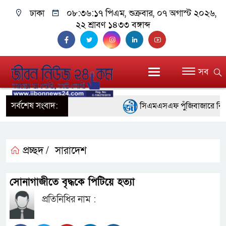
ঢাকা
০৮:৩৬:১৮ পিএম
, শুক্রবার, ০৭ অগাস্ট ২০২৬,
২২ শ্রাবণ ১৪৩৩ বঙ্গাব্দ
সব
সর্বশেষ সংবাদ:
সিএমএসএফ পুঁজিবাজারে বিনিয়োগক
গুরুত্বপূর্ণ ভূমিকা রাখছে: ওয়াসি আজ
আন্তর্জাতিক মানের প্যারা ক্র
প্রচ্ছদ /
সারাদেশ
নিয়েছে সরকার
সোনাগাজীতে বৃদ্ধকে পিটিয়ে হত্যা
নদী দূষণ রোধে সমন্বিত পদক্ষ
প্রতিনিধির নাম :
নেই : প্রধানমন্ত্রী