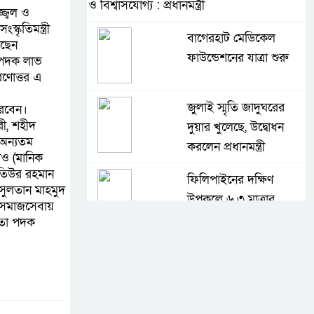
ও বিশ্বাসযোগ্য : প্রধানমন্ত্রী
্জ্বল ও
্কৃতিমন্ত্রী
বাগেরহাট মেডিকেল
েছেন
ফাউন্ডেশনের যাত্রা শুরু
 পদক লাভ
ণোত্তর এ
জুলাই স্মৃতি জাদুঘরের
করবেন।
রী, শহীদ
দুয়ার খুলেছে, উদ্বোধন
 অন্যতম
করলেন প্রধানমন্ত্রী
ীও (মানিক
মতিউর রহমান
ফিলিপাইনের দক্ষিণ
 সুলতান মাহমুদ
উপকূলে ৬.৩ মাত্রার
, সমাজসেবায়
ভূমিকম্প
নতা পদক
আগস্টের শেষ সপ্তাহে
খুলছে মালয়েশিয়ার
শ্রমবাজার : তথ্য উপদেষ্টা