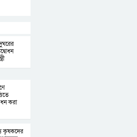
জনপ্রত্যাশা পূরণে
সমঝোতার ভিত্তিতে
সংবিধান সংশোধন করা
হবে : স্বরাষ্ট্রমন্ত্রী
াদুঘরের
নিরাপদ পানি ব্যবস্থাপনা
উদ্বোধন
নিশ্চিতে সহযোগিতার
্রী
আশ্বাস প্রধানমন্ত্রীর
ডিসেম্বরের মধ্যে কৃষকদের
পূর্ণাঙ্গ তালিকা প্রণয়নের
রণে
নির্দেশ প্রধানমন্ত্রীর
তিতে
োধন করা
দু্ই সপ্তাহ পেরিয়ে গেলেও
সন্ধান মেলেনি এসএসসি
পরীক্ষার্থী অনিকের, পুলিশ
যে কৃষকদের
কমিশনারের হস্তক্ষেপ কামনা