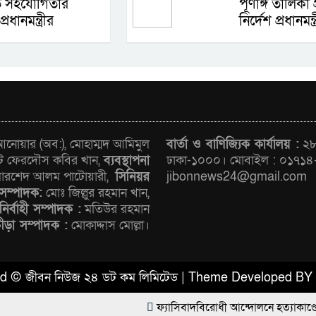
তে সহযোগিতার
পূর্ণাঙ্গ তালিকা
্রধানমন্ত্রীর
নির্দেশ প্রধানমন্ত
োয়ার (অব:), মোহাম্মদ আমিমুল
বার্তা ও বাণিজ্যিক কার্যালয় :
২৮/
ট ফেরদৌস কবির খান,
ব্যবস্থাপনা
ঢাকা-১০০০। মোবাইল : ০১৭১৪
রশেদ আলম পাটোয়ারী,
সিনিয়র
jibonnews24@gmail.com
সম্পাদক:
মোঃ জিল্লুর রহমান খান,
নির্বাহী সম্পাদক :
মতিউর রহমান
রীড়া সম্পাদক :
মোকাদ্দাস মোল্লা।
ved © জীবন নিউজ ২৪ ডট কম লিমিটেড | Theme Developed BY
ফ্যাসিবাদবিরোধী আন্দোলনে হত্যাকাণ্ডের বিচার হবে