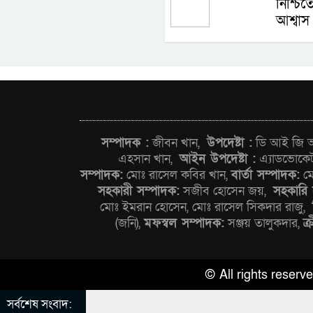
নিশ্চি
আশ্বাস প
সম্পাদক :
জীবন খান,
উপদেষ্টা :
ডি আই জি আন
এহসান খান,
আইন উপদেষ্টা :
এ্যাডভোকে
সম্পাদক:
মোঃ রাসেল কবির খান,
বার্তা সম্পাদক:
মো
সহকারী সম্পাদক:
সজীব হোসেন জয়,
সহকারি 
মোঃ ইমরান হোসেন, মোঃ রাসেল সিকদার রাজু,
(জনি),
মফস্বল সম্পাদক:
সঞ্জয় তালুকদার,
ক্
© All rights reser
সর্বশেষ সংবাদ: