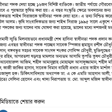
 স্বাধীনতা পদক দেয়া হচ্ছে ১৬জন বিশিষ্ট ব্যক্তিকে। জাতীয় পর্যায়ে গৌরবোজ
সেবে এ পুরস্কারে ভূষিত করা হয়। এ বছর সংস্কৃতি ক্ষেত্রে অবদানের জন্য সংস
াদিকতায় শাইখ সিরাজকে স্বাধীনতা পদক দেয়া হবে। এ তথ্য নিশ্চিত কর
শফিউল আলম। কৃষি সাংবাদিকতার জন্য শাইখ সিরাজ ১৯৯৫ সালে একুশে
া পদকের জন্য যাদের নাম ঘোষণা করা হয়েছে, তাদের মধ্যে দশজনই মর
নী স্মৃতি মিলনায়তনে প্রধানমন্ত্রী শেখ হাসিনা স্বাধীনতা পদক প্রদান 
ের জন্য এবছর স্বাধীনতা পদক পাচ্ছেন সাবেক স্পিকার হুমায়ুন রশীদ চৌধু
ান, বঙ্গবন্ধুর সহচর সাবেক সাংসদ শংকর গোবিন্দ চৌধুরী, মুক্তিযুদ্ধের
 রহিম, আগরতলা ষড়যন্ত্র মামলার অন্যতম আসামি ভূপতি ভূষণ চৌধুর
ো. আনোয়ারুল আজিম, শহীদ আমানুল্লাহ মোহাম্মদ আসাদুজ্জামান, শহীদ 
হক, কাজী জাকির হাসান, সাবেক বিমান বাহিনী প্রধান এয়ার ভাইস মার্শাল
আমজাদুল হক। চিকিৎসাবিদ্যায় অধ্যাপক ডা. এ কে এমডি আহসান আলী
্যে সেলিনা হোসেন এবং খাদ্য নিরাপত্তায় ড. মো. আব্দুল মজিদ স্বাধী
 মিডিয়াতে শেয়ার করুন