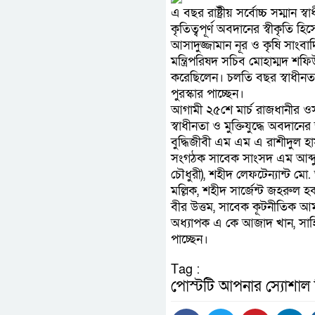
এ বছর রাষ্ট্রীয় সর্বোচ্চ সম্মান
কৃতিত্বপূর্ণ অবদানের স্বীকৃতি হি
আসাদুজ্জামান নূর ও কৃষি সাংব
মন্ত্রিপরিষদ সচিব মোহাম্মদ 
করেছিলেন। চলতি বছর স্বাধীনত
পুরস্কার পাচ্ছেন।
আগামী ২৫শে মার্চ রাজধানীর ওসমা
স্বাধীনতা ও মুক্তিযুদ্ধে অবদান
বুদ্ধিজীবী এম এম এ রাশীদুল হাস
সংগঠক সাবেক সাংসদ এম আব্দুর
চৌধুরী), শহীদ লেফটেন্যান্ট ম
মল্লিক, শহীদ সার্জেন্ট জহরুল 
বীর উত্তম, সাবেক কূটনীতিক 
অধ্যাপক এ কে আজাদ খান, সাহিত
পাচ্ছেন।
Tag :
পোস্টটি আপনার স্যোশাল