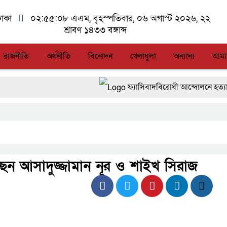
াকা
০২:৫৫:০৮ এএম
, বৃহস্পতিবার, ০৬ অগাস্ট ২০২৬, ২২
শ্রাবণ ১৪৩৩ বঙ্গাব্দ
রাজনীতি
অর্থনীতি
বিনোদন
খেলাধুলা
অন্যান্য
আমা
ফ্যাসিবাদবিরোধী আন্দোলনে হত্যাকাণ্ডের বি
জুলাই স্মৃতি জাদুঘরের দুয়ার খুলেছে, উদ্ব
আগস্টের শেষ সপ্তাহে খুলছে মালয়েশিয়ার 
নিরাপদ পানি ব্যবস্থাপনা নিশ্চিতে সহযোগি
্ছেন আসাদুজ্জামান নূর ও শাইখ সিরাজ
দু্ই সপ্তাহ পেরিয়ে গেলেও সন্ধান মেলেন
জিসান গ্রুপের অন্যতম ০৩ জন সক্রিয় সদ