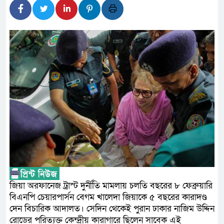
লালমনিরহাটে মাদকসহ মোটরসাই
ওমানের সঙ্গে ইরানের হরমুজ পরিক
ফ্যাসিবাদবিরোধী আন্দোলনে হত্যাক
নিরপেক্ষ ও বিশ্বাসযোগ্য : প্রধানমন্ত্রী
বাগেরহাট মেডিকেল ফাউন্ডেশনের য
জুলাই স্মৃতি জাদুঘরের দুয়ার খুলেছ
ফিলিপাইনের দক্ষিণ উপকূলে ৬.৩ ম
আগস্টের শেষ সপ্তাহে খুলছে মালয়
উপদেষ্টা
জিয়া অরফানেজ ট্রাস্ট দুর্নীতি মামলায় চলতি বছরের ৮ ফেব্রুয়ারি
বিএনপি চেয়ারপার্সন বেগম খালেদা জিয়াকে ৫ বছরের কারাদণ্ড
দেন বিচারিক আদালত। সেদিন থেকেই পুরান ঢাকার নাজিম উদ্দিন
রোডের পরিত্যক্ত কেন্দ্রীয় কারাগারে ছিলেন সাবেক এই