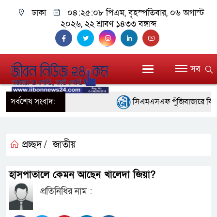
ঢাকা
০৪:২৫:০৯ পিএম
, বৃহস্পতিবার, ০৬ অগাস্ট
২০২৬, ২২ শ্রাবণ ১৪৩৩ বঙ্গাব্দ
সব
সর্বশেষ সংবাদ:
সিএমএসএফ পুঁজিবাজারে বিনিয়োগকা
গুরুত্বপূর্ণ ভূমিকা রাখছে: ওয়াসি আজম
আন্তর্জাতিক মানের প্যারা ক্রী
প্রচ্ছদ /
জাতীয়
নিয়েছে সরকার
হাসপাতালে কেমন আছেন খালেদা জিয়া?
নদী দূষণ রোধে সমন্বিত পদক্ষে
প্রতিনিধির নাম :
নেই : প্রধানমন্ত্রী