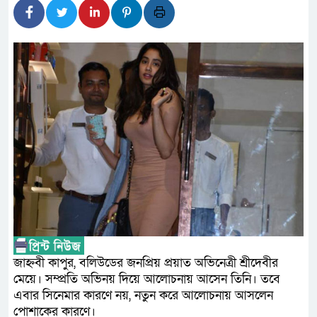
লালমনিরহাটে মাদকসহ মোটরসা
ওমানের সঙ্গে ইরানের হরমুজ পর
আত-তানযীল ইনস্টিটিউট চট্টগ্র
পর্দাপন উপলক্ষে আলোচনা সভা ও দোয
ফ্যাসিবাদবিরোধী আন্দোলনে হত্যা
নিরপেক্ষ ও বিশ্বাসযোগ্য : প্রধানমন্ত্রী
বাগেরহাট মেডিকেল ফাউন্ডেশনের
জুলাই স্মৃতি জাদুঘরের দুয়ার খুলে
ফিলিপাইনের দক্ষিণ উপকূলে ৬.৩
জাহ্নবী কাপুর, বলিউডের জনপ্রিয় প্রয়াত অভিনেত্রী শ্রীদেবীর
মেয়ে। সম্প্রতি অভিনয় দিয়ে আলোচনায় আসেন তিনি। তবে
এবার সিনেমার কারণে নয়, নতুন করে আলোচনায় আসলেন
পোশাকের কারণে।