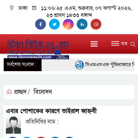
ঢাকা
১১:০৬:২৫ এএম
, শুক্রবার, ০৭ অগাস্ট ২০২৬,
২৩ শ্রাবণ ১৪৩৩ বঙ্গাব্দ
সব
সর্বশেষ সংবাদ:
সিএমএসএফ পুঁজিবাজারে বিনিয়োগ
গুরুত্বপূর্ণ ভূমিকা রাখছে: ওয়াসি আজ
আন্তর্জাতিক মানের প্যারা ক্র
প্রচ্ছদ /
বিনোদন
নিয়েছে সরকার
এবার পোশাকের কারণে ভাইরাল জাহ্নবী
নদী দূষণ রোধে সমন্বিত পদক্ষ
প্রতিনিধির নাম :
নেই : প্রধানমন্ত্রী