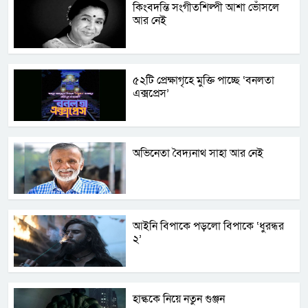
কিংবদন্তি সংগীতশিল্পী আশা ভোঁসলে
আর নেই
৫২টি প্রেক্ষাগৃহে মুক্তি পাচ্ছে ‘বনলতা
এক্সপ্রেস’
অভিনেতা বৈদ্যনাথ সাহা আর নেই
আইনি বিপাকে পড়লো বিপাকে ‘ধুরন্ধর
২’
হাল্ককে নিয়ে নতুন গুঞ্জন