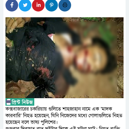
লালমনিরহাটে মাদকসহ মোটরসাইক
ওমানের সঙ্গে ইরানের হরমুজ পরিকল
ফ্যাসিবাদবিরোধী আন্দোলনে হত্যাকা
নিরপেক্ষ ও বিশ্বাসযোগ্য : প্রধানমন্ত্রী
বাগেরহাট মেডিকেল ফাউন্ডেশনের যা
জুলাই স্মৃতি জাদুঘরের দুয়ার খুলেছে
ফিলিপাইনের দক্ষিণ উপকূলে ৬.৩ মা
আগস্টের শেষ সপ্তাহে খুলছে মালয়ে
উপদেষ্টা
কক্সবাজারের চকরিয়ায় গুলিতে শাহজাহান নামে এক ‘মাদক
কারবারি’ নিহত হয়েছেন, যিনি নিজেদের মধ্যে গোলাগুলিতে নিহত
হয়েছেন বলে ভাষ্য পুলিশের।
শুক্রবার দিবাগত রাত দুইটার দিকে এই ঘটনা ঘটে। নিহত ব্যক্তি