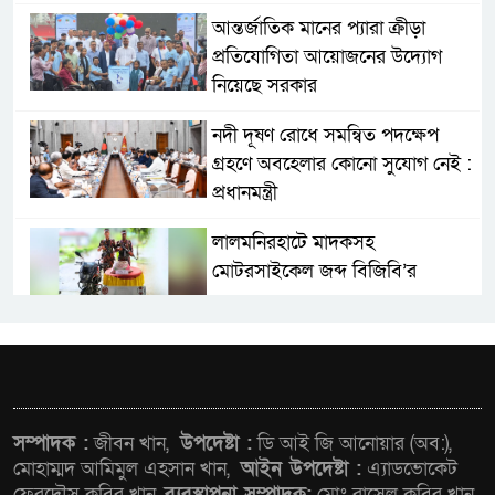
আন্তর্জাতিক মানের প্যারা ক্রীড়া
প্রতিযোগিতা আয়োজনের উদ্যোগ
নিয়েছে সরকার
নদী দূষণ রোধে সমন্বিত পদক্ষেপ
গ্রহণে অবহেলার কোনো সুযোগ নেই :
প্রধানমন্ত্রী
লালমনিরহাটে মাদকসহ
মোটরসাইকেল জব্দ বিজিবি’র
ওমানের সঙ্গে ইরানের হরমুজ
পরিকল্পনা চূড়ান্তের পথে
ফ্যাসিবাদবিরোধী আন্দোলনে
সম্পাদক :
জীবন খান,
উপদেষ্টা :
ডি আই জি আনোয়ার (অব:),
হত্যাকাণ্ডের বিচার হবে স্বচ্ছ, নিরপেক্ষ
মোহাম্মদ আমিমুল এহসান খান,
আইন উপদেষ্টা :
এ্যাডভোকেট
ফেরদৌস কবির খান,
ব্যবস্থাপনা সম্পাদক:
মোঃ রাসেল কবির খান,