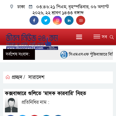
ঢাকা
০৩:৪৬:২১ পিএম
, বৃহস্পতিবার, ০৬ অগাস্ট
২০২৬, ২২ শ্রাবণ ১৪৩৩ বঙ্গাব্দ
সব
সর্বশেষ সংবাদ:
সিএমএসএফ পুঁজিবাজারে বিনিয়োগকার
গুরুত্বপূর্ণ ভূমিকা রাখছে: ওয়াসি আজম
আন্তর্জাতিক মানের প্যারা ক্রীড়
প্রচ্ছদ /
সারাদেশ
নিয়েছে সরকার
কক্সবাজারে গুলিতে ‘মাদক কারবারি’ নিহত
নদী দূষণ রোধে সমন্বিত পদক্ষেপ
প্রতিনিধির নাম :
নেই : প্রধানমন্ত্রী