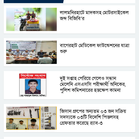
লালমনিরহাটে মাদকসহ মোটরসাইকেল
জব্দ বিজিবি’র
বাগেরহাট মেডিকেল ফাউন্ডেশনের যাত্রা
শুরু
দু্ই সপ্তাহ পেরিয়ে গেলেও সন্ধান
মেলেনি এসএসসি পরীক্ষার্থী অনিকের,
পুলিশ কমিশনারের হস্তক্ষেপ কামনা
জিসান গ্রুপের অন্যতম ০৩ জন সক্রিয়
সদস্যকে ০৩টি বিদেশি পিস্তলসহ
গ্রেফতার করেছে র‍্যাব-৩