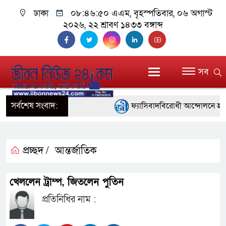
ঢাকা
০৮:৪৬:৫০ এএম
, বৃহস্পতিবার, ০৬ অগাস্ট
২০২৬, ২২ শ্রাবণ ১৪৩৩ বঙ্গাব্দ
সব
সর্বশেষ সংবাদ:
ফ্যাসিবাদবিরোধী আন্দোলনে হত্যাকাণ
নিরপেক্ষ ও বিশ্বাসযোগ্য : প্রধানমন্ত্রী
বাগেরহাট মেডিকেল ফাউন্ডেশনের যাত
প্রচ্ছদ /
আন্তর্জাতিক
জুলাই স্মৃতি জাদুঘরের দুয়ার খুলেছে, 
খেললেন ট্রাম্প, জিতলেন পুতিন
ফিলিপাইনের দক্ষিণ উপকূলে ৬.৩ মাত
প্রতিনিধির নাম :
আগস্টের শেষ সপ্তাহে খুলছে মালয়েশ