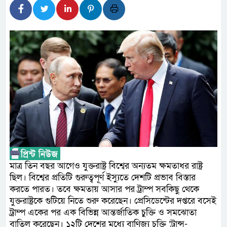
উপদেষ্টা
জনপ্রত্যাশা পূরণে সমঝোতার ভিত্
হবে : স্বরাষ্ট্রমন্ত্রী
নিরাপদ পানি ব্যবস্থাপনা নিশ্চিতে সহ
ডিসেম্বরের মধ্যে কৃষকদের পূর্ণাঙ্গ ত
প্রধানমন্ত্রীর
দু্ই সপ্তাহ পেরিয়ে গেলেও সন্ধান মে
অনিকের, পুলিশ কমিশনারের হস্তক্ষেপ কা
মাত্র তিন বছর আগেও যুক্তরাষ্ট্র বিশ্বের অন্যতম ক্ষমতাধর রাষ্ট্র
ছিল। বিশ্বের প্রতিটি গুরুত্বপূর্ণ ইস্যুতে দেশটি প্রভাব বিস্তার
জিসান গ্রুপের অন্যতম ০৩ জন সক্
করতে পারত। তবে ক্ষমতায় আসার পর ট্রাম্প সবকিছু থেকে
পিস্তলসহ গ্রেফতার করেছে র‍্যাব-৩
যুক্তরাষ্ট্রকে গুটিয়ে নিতে শুরু করেছেন। প্রেসিডেন্টের দপ্তরে বসেই
ট্রাম্প একের পর এক বিভিন্ন আন্তর্জাতিক চুক্তি ও সমঝোতা
বাতিল করেছেন। ১২টি দেশের মধ্যে বাণিজ্য চুক্তি ‘ট্রান্স-