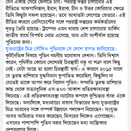
যেন একাই সেরে ফেলতে চান। পররাষ্ট্র দপ্তর চালানোর এই
রীতিতে আফগানিস্তান, ইরান, ইরাক, চীন ও উত্তর কোরিয়ার ক্ষেত্রে
তিনি কিছুটা সফল হয়েছেন। তবে আঘাতটা লেগেছে ভেতরে। এই
রীতির কারণে প্রেসিডেন্টের সঙ্গে পররাষ্ট্র দপ্তরের কর্মকর্তাদের
দূরত্ব তৈরি হয়েছে। ট্রাম্পের এমন ধারায় দেশ চালানোয় মার্কিন
জাতীয় স্বার্থে বিপর্যয় নেমে এসেছে, আর এটা আশীর্বাদ হয়েছে
পুতিনের জন্য।
যুক্তরাষ্ট্রের মিত্র সৌদিও পুতিনকে সে দেশে স্বাগত জানিয়েছে।
কূটনৈতিক বিষয়ে পুতিন নমনীয় মনোভাব দেখান। তিনি বিশ্বাস
করেন, পৃথিবীর কোনো দেশেরই চিরস্থায়ী বন্ধু বা শত্রু বলে কিছু
নেই। যেটা আছে তা হলো চিরস্থায়ী স্বার্থ। এ কারণে ২০১৫ সালে
যে তুরস্ক রাশিয়ার যুদ্ধবিমান ভূপাতিত করেছিল, কিছুদিন না
যেতেই তাকে আপন করে নিলেন পুতিন। সম্প্রতি তুরস্ক রাশিয়ার
কাছ থেকে অত্যাধুনিক এস-৪০০ আকাশ প্রতিরক্ষাব্যবস্থা
কিনেছে। এই প্রতিরক্ষাব্যবস্থা ন্যাটোর কপালে দুশ্চিন্তার ভাঁজ এঁকে
দিয়েছে। অন্যদিকে, মধ্যপ্রাচ্যে প্রভাব বিস্তারের জন্য যুক্তরাষ্ট্রের
মিত্র আরবের সঙ্গে সম্পর্ক উন্নয়নে পদক্ষেপ নিয়েছেন। সংযুক্ত
আবর আমিরাত সফর করেছেন, মিসরের দিকেও এগোচ্ছেন।
এসবের পাশাপাশি পুতিন নজর দিয়েছেন মধ্য আফ্রিকার
দেশগুলোর দিকে।