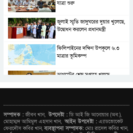
যাত্রা শুরু
জুলাই স্মৃতি জাদুঘরের দুয়ার খুলেছে,
উদ্বোধন করলেন প্রধানমন্ত্রী
ফিলিপাইনের দক্ষিণ উপকূলে ৬.৩
মাত্রার ভূমিকম্প
আগস্টের শেষ সপ্তাহে খুলছে
মালয়েশিয়ার শ্রমবাজার : তথ্য
উপদেষ্টা
জনপ্রত্যাশা পূরণে সমঝোতার ভিত্তিতে
সংবিধান সংশোধন করা হবে :
সম্পাদক :
জীবন খান,
উপদেষ্টা :
ডি আই জি আনোয়ার (অব:),
স্বরাষ্ট্রমন্ত্রী
মোহাম্মদ আমিমুল এহসান খান,
আইন উপদেষ্টা :
এ্যাডভোকেট
ফেরদৌস কবির খান,
ব্যবস্থাপনা সম্পাদক:
মোঃ রাসেল কবির খান,
নিরাপদ পানি ব্যবস্থাপনা নিশ্চিতে