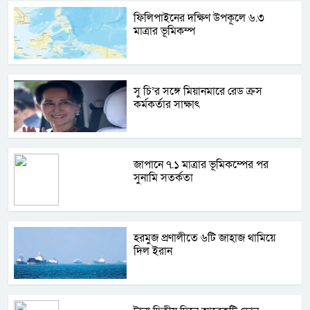
ফিলিপাইনের দক্ষিণ উপকূলে ৬.৩
মাত্রার ভূমিকম্প
সু চি’র সঙ্গে মিয়ানমারে রেড ক্রস
কর্মকর্তার সাক্ষাৎ
জাপানে ৭.১ মাত্রার ভূমিকম্পের পর
সুনামি সতর্কতা
হরমুজ প্রণালীতে ৬টি জাহাজ থামিয়ে
দিল ইরান