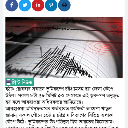
লালমনিরহাটে মাদকসহ মোটরসাই
ওমানের সঙ্গে ইরানের হরমুজ পরিক
আত-তানযীল ইনস্টিটিউট চট্টগ্রা
পর্দাপন উপলক্ষে আলোচনা সভা ও দোয়া
ফ্যাসিবাদবিরোধী আন্দোলনে হত্যাক
নিরপেক্ষ ও বিশ্বাসযোগ্য : প্রধানমন্ত্রী
বাগেরহাট মেডিকেল ফাউন্ডেশনের য
জুলাই স্মৃতি জাদুঘরের দুয়ার খুলেছ
হঠাৎ রোববার সকালে ভূমিকম্পে চট্টগ্রামসহ ছয় জেলা কেঁপে
উঠল। সকাল ৮টা ৫৮ মিনিট ৫০ সেকেন্ডে এই ভূকম্পন অনুভূত
ফিলিপাইনের দক্ষিণ উপকূলে ৬.৩ ম
হয় বলে আবহাওয়া অধিদফতর জানিয়েছে।
আবহাওয়া অধিদফতরের কর্তব্যরত কর্মকর্তা আয়েশা খাতুন
জানান, সকাল পৌনে ১০টায় চট্টগ্রাম বিভাগের বিভিন্ন এলাকা
কেঁপে উঠে। ভূমিকম্পের উৎপত্তিস্থল ছিল ভারতের মিজোরাম।