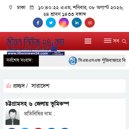
ঢাকা
১০:৪০:২৩ এএম
, শনিবার, ০৮ অগাস্ট ২০২৬,
২৪ শ্রাবণ ১৪৩৩ বঙ্গাব্দ
সব
সর্বশেষ সংবাদ:
সিএমএসএফ পুঁজিবাজারে বিনিয়োগকা
গুরুত্বপূর্ণ ভূমিকা রাখছে: ওয়াসি আজম
আন্তর্জাতিক মানের প্যারা ক্রী
প্রচ্ছদ /
সারাদেশ
নিয়েছে সরকার
চট্টগ্রামসহ ৬ জেলায় ভূমিকম্প
নদী দূষণ রোধে সমন্বিত পদক্ষে
প্রতিনিধির নাম :
নেই : প্রধানমন্ত্রী