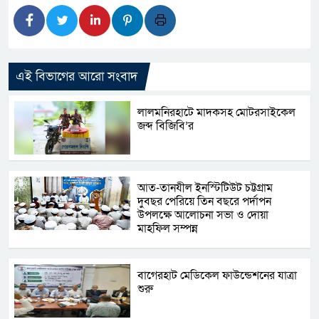
এই বিভাগের আরো সংবাদ
লালমনিরহাটে মাদকসহ মোটরসাইকেল
জব্দ বিজিবি’র
আত-তানযীল ইনস্টিটিউট চট্টগ্রাম
দুবছর পেরিয়ে তিন বছরে পর্দাপন
উপলক্ষে আলোচনা সভা ও দোয়া
মাহফিল সম্পন্ন
বাগেরহাট মেডিকেল ফাউন্ডেশনের যাত্রা
শুরু