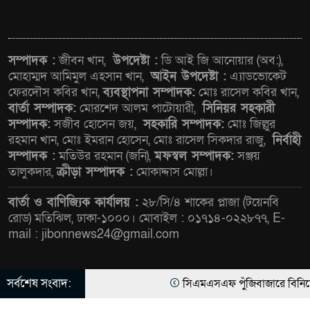
পরিকল্পনা চূড়ান্তের পথে
আত-তানযীল ইনস্টিটিউট চট্টগ্রাম
সম্পাদক :
জীবন খান,
উপদেষ্টা :
ডি আই জি আনোয়ার (অব:),
দুবছর পেরিয়ে তিন বছরে পর্দাপন
মোহাম্মদ আমিমুল এহসান খান,
আইন উপদেষ্টা :
এ্যাডভোকেট
ফেরদৌস কবির খান,
ব্যবস্থাপনা সম্পাদক:
মোঃ রাসেল কবির খান,
উপলক্ষে আলোচনা সভা ও দোয়া
বার্তা সম্পাদক:
মোরশেদ আলম পাটোয়ারী,
সিনিয়র সহকারী
মাহফিল সম্পন্ন
সম্পাদক:
সজীব হোসেন জয়,
সহকারি সম্পাদক:
মোঃ জিল্লুর
রহমান খান, মোঃ ইমরান হোসেন, মোঃ রাসেল সিকদার রাজু,
নির্বাহী
ফ্যাসিবাদবিরোধী আন্দোলনে
সম্পাদক :
মতিউর রহমান (জনি),
মফস্বল সম্পাদক:
সঞ্জয়
হত্যাকাণ্ডের বিচার হবে স্বচ্ছ, নিরপেক্ষ
তালুকদার,
ক্রীড়া সম্পাদক :
মোকাদ্দাস মোল্লা।
ও বিশ্বাসযোগ্য : প্রধানমন্ত্রী
বার্তা ও বাণিজ্যিক কার্যালয় :
২৮/সি/৪ শাকের প্লাজা (টয়েনবি
বাগেরহাট মেডিকেল ফাউন্ডেশনের
রোড) মতিঝিল, ঢাকা-১০০০। মোবাইল : ০১৭১৪-০২২৮৭৭, E-
যাত্রা শুরু
mail : jibonnews24@gmail.com
জুলাই স্মৃতি জাদুঘরের দুয়ার খুলেছে,
সর্বশেষ সংবাদ:
সিএমএসএফ পুঁজিবাজারে বিনিয়োগকারীদ
© All rights reserved © জীবন নিউজ ২৪ ডট কম লিমিটেড |
উদ্বোধন করলেন প্রধানমন্ত্রী
Theme Developed BY
ThemesBazar.Com