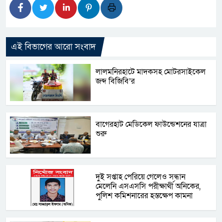
এই বিভাগের আরো সংবাদ
লালমনিরহাটে মাদকসহ মোটরসাইকেল
জব্দ বিজিবি’র
বাগেরহাট মেডিকেল ফাউন্ডেশনের যাত্রা
শুরু
দু্ই সপ্তাহ পেরিয়ে গেলেও সন্ধান
মেলেনি এসএসসি পরীক্ষার্থী অনিকের,
পুলিশ কমিশনারের হস্তক্ষেপ কামনা