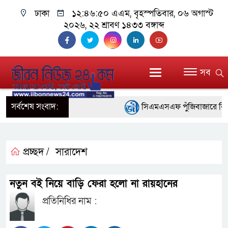
ঢাকা
১২:৪৬:৫১ এএম
, বৃহস্পতিবার, ০৬ অগাস্ট
২০২৬, ২২ শ্রাবণ ১৪৩৩ বঙ্গাব্দ
সব
সর্বশেষ সংবাদ:
সিএমএসএফ পুঁজিবাজারে বিনিয়োগক
গুরুত্বপূর্ণ ভূমিকা রাখছে: ওয়াসি আজ
আন্তর্জাতিক মানের প্যারা ক্রী
প্রচ্ছদ /
সারাদেশ
নিয়েছে সরকার
নতুন বই নিয়ে বাড়ি ফেরা হলো না রায়হানের
নদী দূষণ রোধে সমন্বিত পদক্ষ
প্রতিনিধির নাম :
নেই : প্রধানমন্ত্রী