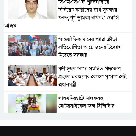
সিএমএসএফ পুঁজিবাজারে
বিনিয়োগকারীদের স্বার্থ সুরক্ষায়
গুরুত্বপূর্ণ ভূমিকা রাখছে: ওয়াসি
আজম
আন্তর্জাতিক মানের প্যারা ক্রীড়া
প্রতিযোগিতা আয়োজনের উদ্যোগ
নিয়েছে সরকার
নদী দূষণ রোধে সমন্বিত পদক্ষেপ
গ্রহণে অবহেলার কোনো সুযোগ নেই :
প্রধানমন্ত্রী
লালমনিরহাটে মাদকসহ
মোটরসাইকেল জব্দ বিজিবি’র
ওমানের সঙ্গে ইরানের হরমুজ
পরিকল্পনা চূড়ান্তের পথে