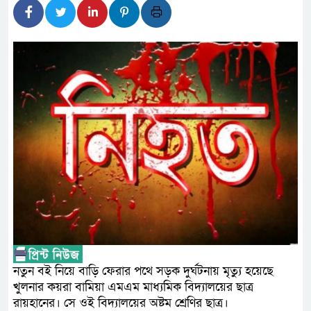
লালমনিরহাটে মাদকসহ মোটরসা
ওমানের সঙ্গে ইরানের হরমুজ পরি
ফ্যাসিবাদবিরোধী আন্দোলনে হত্যা
নিরপেক্ষ ও বিশ্বাসযোগ্য : প্রধানমন্ত্রী
বাগেরহাট মেডিকেল ফাউন্ডেশনের 
জুলাই স্মৃতি জাদুঘরের দুয়ার খুলে
ফিলিপাইনের দক্ষিণ উপকূলে ৬.৩ 
আগস্টের শেষ সপ্তাহে খুলছে মাল
উপদেষ্টা
নতুন বই নিয়ে বাড়ি ফেরার পথে সড়ক দুর্ঘটনায় মৃত্যু হয়েছে
খুলনার কয়রা বামিয়া এমএম মাধ্যমিক বিদ্যালয়ের ছাত্র
রায়হানের। সে ওই বিদ্যালয়ের অষ্টম শ্রেণির ছাত্র।