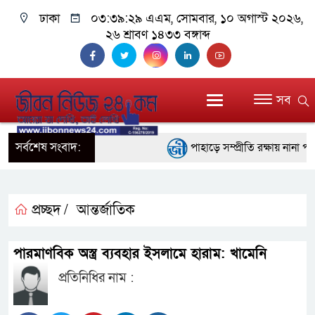
ঢাকা
০৩:৩৯:৩০ এএম
, সোমবার, ১০ অগাস্ট ২০২৬,
২৬ শ্রাবণ ১৪৩৩ বঙ্গাব্দ
সব
সর্বশেষ সংবাদ:
পাহাড়ে সম্প্রীতি রক্ষায় নানা পদ
ইতালির রোমে আটকে পড়া বিমানের
বরিশালে ১৫ দিনব্যাপী বৃক্ষমেলার 
প্রচ্ছদ /
আন্তর্জাতিক
বাঁশখালীতে বন্যায় ক্ষতিগ্রস্তদে
পারমাণবিক অস্ত্র ব্যবহার ইসলামে হারাম: খামেনি
প্রধানমন্ত্রী
প্রতিনিধির নাম :
জ্বালানি সংকট মোকাবিলায় সরকার সর