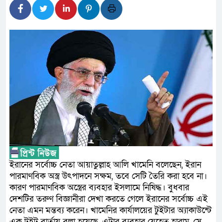
প্রধানমন্ত্রী
সাংবাদিক রাজু আহমেদ বিজেএসএস 
সদস্য
সিএমএসএফ পুঁজিবাজারে বিনিয়োগকা
গুরুত্বপূর্ণ ভূমিকা রাখছে: ওয়াসি আজম
আন্তর্জাতিক মানের প্যারা ক্রী
নিয়েছে সরকার
নদী দূষণ রোধে সমন্বিত পদক্ষে
ইরানের সর্বোচ্চ নেতা আয়াতুল্লাহ আলি খামেনি বলেছেন, ইরান
নেই : প্রধানমন্ত্রী
পারমাণবিক অস্ত্র উৎপাদনে সক্ষম, তবে সেটি তৈরি করা হবে না।
কারণ পারমাণবিক অস্ত্রের ব্যবহার ইসলামে নিষিদ্ধ। বুধবার
লালমনিরহাটে মাদকসহ মোটরসাই
দেশটির তরুণ বিজ্ঞানীরা দেখা করতে গেলে ইরানের সর্বোচ্চ এই
নেতা এমন মন্তব্য করেন। খামেনির কার্যালয়ের টুইটার অ্যাকাউন্টে
এক টুইট বার্তায় বলা হয়েছে, এটার ব্যবহার যেহেতু হারাম, সে