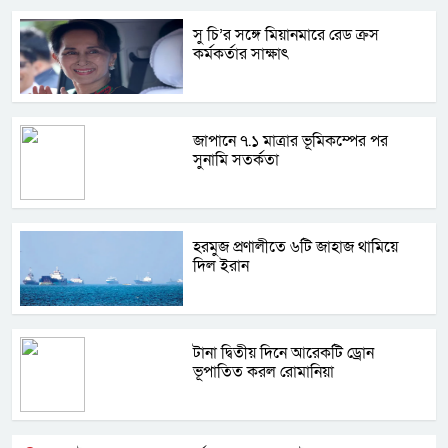
সু চি’র সঙ্গে মিয়ানমারে রেড ক্রস
কর্মকর্তার সাক্ষাৎ
জাপানে ৭.১ মাত্রার ভূমিকম্পের পর
সুনামি সতর্কতা
হরমুজ প্রণালীতে ৬টি জাহাজ থামিয়ে
দিল ইরান
টানা দ্বিতীয় দিনে আরেকটি ড্রোন
ভূপাতিত করল রোমানিয়া