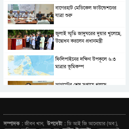
বাগেরহাট মেডিকেল ফাউন্ডেশনের
যাত্রা শুরু
জুলাই স্মৃতি জাদুঘরের দুয়ার খুলেছে,
উদ্বোধন করলেন প্রধানমন্ত্রী
ফিলিপাইনের দক্ষিণ উপকূলে ৬.৩
মাত্রার ভূমিকম্প
আগস্টের শেষ সপ্তাহে খুলছে
মালয়েশিয়ার শ্রমবাজার : তথ্য
উপদেষ্টা
জনপ্রত্যাশা পূরণে সমঝোতার ভিত্তিতে
সংবিধান সংশোধন করা হবে :
সম্পাদক :
জীবন খান,
উপদেষ্টা :
ডি আই জি আনোয়ার (অব:),
স্বরাষ্ট্রমন্ত্রী