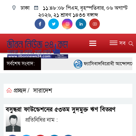
ঢাকা
১১:৪৮:০৯ পিএম
, বৃহস্পতিবার, ০৬ অগাস্ট
২০২৬, ২১ শ্রাবণ ১৪৩৩ বঙ্গাব্দ
সব
সর্বশেষ সংবাদ:
ফ্যাসিবাদবিরোধী আন্দোলনে হত্যাক
নিরপেক্ষ ও বিশ্বাসযোগ্য : প্রধানমন্ত্রী
বাগেরহাট মেডিকেল ফাউন্ডেশনের 
প্রচ্ছদ /
সারাদেশ
জুলাই স্মৃতি জাদুঘরের দুয়ার খুলেছ
বসুন্ধরা ফাউন্ডেশনের ৫৩তম সুদমুক্ত ঋণ বিতরণ
ফিলিপাইনের দক্ষিণ উপকূলে ৬.৩ 
প্রতিনিধির নাম :
আগস্টের শেষ সপ্তাহে খুলছে মাল