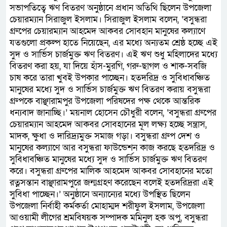
সভাপতিত্বে ঋণ বিতরণ অনুষ্ঠানে প্রধান অতিথি ছিলেন উপজেলা
চেয়ারম্যান সিরাজুল ইসলাম। সিরাজুল ইসলাম বলেন, ‘বসুন্ধরা
গ্রুপের চেয়ারম্যান আহমেদ আকবর সোবহান মানুষের কল্যাণে
যতগুলো প্রকল্প হাতে নিয়েছেন, এর মধ্যে অন্যতম শ্রেষ্ঠ হচ্ছে এই
সুদ ও সার্ভিস চার্জমুক্ত ঋণ বিতরণ। এই ঋণ শুধু মহিলাদের মধ্যে
বিতরণ করা হয়, যা দিয়ে হাঁস-মুরগি, গরু-ছাগল ও শাক-সবজি
চাষ করে তারা খুবই উপকার পাচ্ছেন। হতদরিদ্র ও সুবিধাবঞ্চিত
মানুষের মধ্যে সুদ ও সার্ভিস চার্জমুক্ত ঋণ বিতরণ করায় বসুন্ধরা
গ্রুপকে বাঞ্ছারামপুর উপজেলা পরিষদের পক্ষ থেকে আন্তরিক
ধন্যবাদ জানাচ্ছি।’ ময়নাল হোসেন চৌধুরী বলেন, ‘বসুন্ধরা গ্রুপের
চেয়ারম্যান আহমেদ আকবর সোবহানের মূল লক্ষ্য হচ্ছে সন্ত্রাস,
মাদক, ক্ষুধা ও দারিদ্র্যমুক্ত সমাজ গড়া। বসুন্ধরা গ্রুপ দেশ ও
মানুষের কল্যাণে আর বসুন্ধরা ফাউন্ডেশন কাজ করছে হতদরিদ্র ও
সুবিধাবঞ্চিত মানুষের মধ্যে সুদ ও সার্ভিস চার্জমুক্ত ঋণ বিতরণ
করে। বসুন্ধরা গ্রুপের মালিক আহমেদ আকবর সোবহানের মতো
রত্নসন্তান বাঞ্ছারামপুরে জন্মগ্রহণ করেছেন বলেই হতদরিদ্ররা এই
সুবিধা পাচ্ছেন।’ অনুষ্ঠানে অন্যান্যের মধ্যে উপস্থিত ছিলেন
উপজেলা নির্বাহী কর্মকর্তা মোহাম্মদ শরীফুল ইসলাম, উপজেলা
আওয়ামী লীগের শ্রমবিষয়ক সম্পাদক মমিনুল হক অপু, বসুন্ধরা