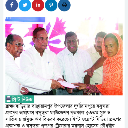
উপদেষ্টা
জনপ্রত্যাশা পূরণে সমঝোতার ভি
হবে : স্বরাষ্ট্রমন্ত্রী
নিরাপদ পানি ব্যবস্থাপনা নিশ্চিতে
ডিসেম্বরের মধ্যে কৃষকদের পূর্ণাঙ্
প্রধানমন্ত্রীর
দু্ই সপ্তাহ পেরিয়ে গেলেও সন্ধান
অনিকের, পুলিশ কমিশনারের হস্তক্ষেপ 
জিসান গ্রুপের অন্যতম ০৩ জন স
ব্রাহ্মণবাড়িয়ার বাঞ্ছারামপুর উপজেলার দুর্গারামপুরে বসুন্ধরা
পিস্তলসহ গ্রেফতার করেছে র‍্যাব-৩
গ্রুপের অর্থায়নে বসুন্ধরা ফাউন্ডেশন গতকাল ৫৩তম সুদ ও
সার্ভিস চার্জমুক্ত ঋণ বিতরণ করেছে। ইস্ট ওয়েস্ট মিডিয়া গ্রুপের
প্রকাশক ও বসুন্ধরা গ্রুপের ট্রেজারার ময়নাল হোসেন চৌধুরীর