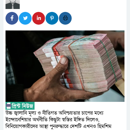
লালমনিরহাটে মাদকসহ মোটরসাই
ওমানের সঙ্গে ইরানের হরমুজ পরিক
আত-তানযীল ইনস্টিটিউট চট্টগ্রা
পর্দাপন উপলক্ষে আলোচনা সভা ও দোয়া
ফ্যাসিবাদবিরোধী আন্দোলনে হত্যাক
নিরপেক্ষ ও বিশ্বাসযোগ্য : প্রধানমন্ত্রী
বাগেরহাট মেডিকেল ফাউন্ডেশনের য
জুলাই স্মৃতি জাদুঘরের দুয়ার খুলেছ
ফিলিপাইনের দক্ষিণ উপকূলে ৬.৩ ম
উচ্চ জ্বালানি মূল্য ও নীতিগত অনিশ্চয়তার চাপের মধ্যে
ইন্দোনেশিয়ার অর্থনীতি কিছুটা স্বস্তির ইঙ্গিত দিলেও,
বিনিয়োগকারীদের আস্থা পুনরুদ্ধারে দেশটি এখনও হিমশিম