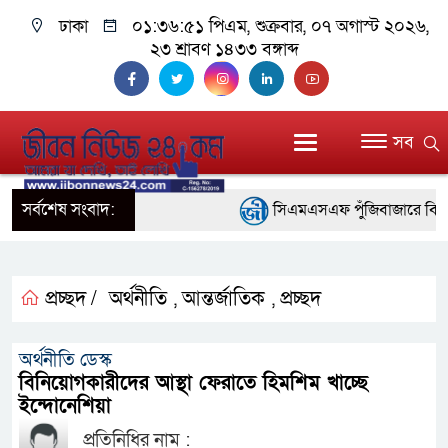
ঢাকা
০১:৩৬:৫২ পিএম
, শুক্রবার, ০৭ অগাস্ট ২০২৬,
২৩ শ্রাবণ ১৪৩৩ বঙ্গাব্দ
সব
সর্বশেষ সংবাদ:
সিএমএসএফ পুঁজিবাজারে বিনিয়োগকা
গুরুত্বপূর্ণ ভূমিকা রাখছে: ওয়াসি আজম
আন্তর্জাতিক মানের প্যারা ক্রীড়
প্রচ্ছদ /
অর্থনীতি
আন্তর্জাতিক
প্রচ্ছদ
,
,
নিয়েছে সরকার
অর্থনীতি ডেস্ক
নদী দূষণ রোধে সমন্বিত পদক্ষে
বিনিয়োগকারীদের আস্থা ফেরাতে হিমশিম খাচ্ছে
ইন্দোনেশিয়া
নেই : প্রধানমন্ত্রী
প্রতিনিধির নাম :