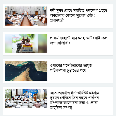
নদী দূষণ রোধে সমন্বিত পদক্ষেপ গ্রহণে
অবহেলার কোনো সুযোগ নেই :
প্রধানমন্ত্রী
লালমনিরহাটে মাদকসহ মোটরসাইকেল
জব্দ বিজিবি’র
ওমানের সঙ্গে ইরানের হরমুজ
পরিকল্পনা চূড়ান্তের পথে
আত-তানযীল ইনস্টিটিউট চট্টগ্রাম
দুবছর পেরিয়ে তিন বছরে পর্দাপন
উপলক্ষে আলোচনা সভা ও দোয়া
মাহফিল সম্পন্ন