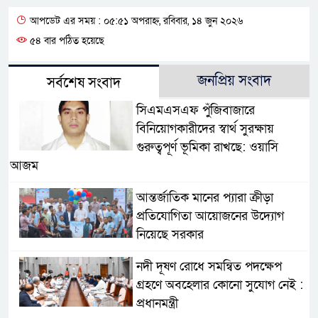
আপডেট এর সময় : ০৫:৫১ অপরাহ্ন, রবিবার, ১৪ জুন ২০২৬
৫৪ বার পঠিত হয়েছে
জনপ্রিয় সংবাদ
সর্বশেষ সংবাদ
সিএমএসএফ পুঁজিবাজারে
বিনিয়োগকারীদের স্বার্থ সুরক্ষায়
গুরুত্বপূর্ণ ভূমিকা রাখছে: ওয়াসি
আজম
আন্তর্জাতিক মানের প্যারা ক্রীড়া
প্রতিযোগিতা আয়োজনের উদ্যোগ
নিয়েছে সরকার
নদী দূষণ রোধে সমন্বিত পদক্ষেপ
গ্রহণে অবহেলার কোনো সুযোগ নেই :
প্রধানমন্ত্রী