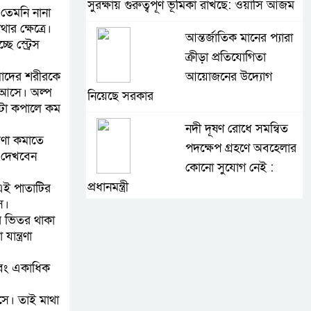
সুরক্ষায় গুরুত্বপূর্ণ ভূমিকা রাখছে: ওয়াসি আজম
 তেমনি নানা
র ক্ষেত্রে।
আন্তর্জাতিক মানের প্যারা
 স্ট্রেস
ক্রীড়া প্রতিযোগিতা
মাদের শরীরকে
আয়োজনের উদ্যোগ
ে আসে। অল্প
নিয়েছে সরকার
টটা কপালে কম
নদী দূষণ রোধে সমন্বিত
্রণা কমাতে
পদক্ষেপ গ্রহণে অবহেলার
। দেখবেন
কোনো সুযোগ নেই :
প্রধানমন্ত্রী
এই পাতাটির
ে।
লালমনিরহাটে মাদকসহ
র ভিতর থাকা
ান্ত্রণা
মোটরসাইকেল জব্দ
বিজিবি’র
 এবং একাধিক
ওমানের সঙ্গে ইরানের
আসে। তাই মাথা
হরমুজ পরিকল্পনা