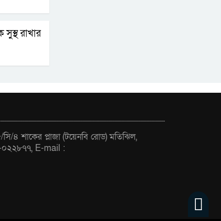
দুয়ার খুলেছে, উদ্বোধন
করলেন প্রধানমন্ত্রী
ক সুস্থ রাখার
ফিলিপাইনের দক্ষিণ
উপকূলে ৬.৩ মাত্রার
ভূমিকম্প
সি/৪ শাকের প্লাজা (টয়েনবি রোড) মতিঝিল,
-০২২৮৭৭, E-mail :