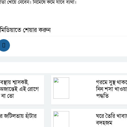
 পাতা খেয়ে নেবেন। নিমেষে কমে যাবে ব্যথা।
 মিডিয়াতে শেয়ার করুন
বস্থায় শ্বাসকষ্ট,
গরমে সুস্থ থা
অজান্তেই এই রোগে
নিন শসা খাওয়
 না তো
পদ্ধতি
কের জটিলতায় হাঁটার
ঘরে তৈরি খাবা
বদহজম