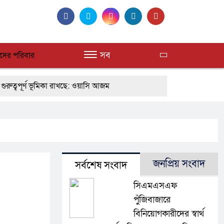
সব
দের পরিবার
বপূর্ণ ভূমিকা রাখছে: ওয়াসি আজম
োগ নিয়েছে সরকার
নদী দূষণ রোধে সমন্বিত পদক্ষেপ গ্রহণে অবহেলার ক
ওমানের সঙ্গে ইরানের হরমুজ পরিকল্পনা চূড়ান্তের পথে
দাপন উপলক্ষে আলোচনা সভা ও দোয়া মাহফিল সম্পন্ন
জনপ্রিয় সংবাদ
সর্বশেষ সংবাদ
 ও বিশ্বাসযোগ্য : প্রধানমন্ত্রী
বাগেরহাট মেডিকেল ফাউন্ডেশনের যাত
সিএমএসএফ
ফিলিপাইনের দক্ষিণ উপকূলে ৬.৩ মাত্রার ভূমিকম্প
পুঁজিবাজারে
বিনিয়োগকারীদের স্বার্থ