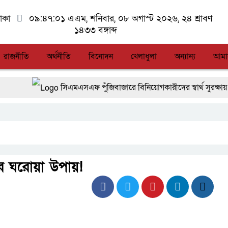
াকা
০৯:৪৭:০১ এএম
, শনিবার, ০৮ অগাস্ট ২০২৬, ২৪ শ্রাবণ
১৪৩৩ বঙ্গাব্দ
রাজনীতি
অর্থনীতি
বিনোদন
খেলাধুলা
অন্যান্য
আমা
সিএমএসএফ পুঁজিবাজারে বিনিয়োগকারীদের স্বার্থ সুরক্ষায় গুরুত্
আন্তর্জাতিক মানের প্যারা ক্রীড়া প্রতিযোগিতা আয়োজনের উদ্য
লালমনিরহাটে মাদকসহ মোটরসাইকেল জব্দ বিজিবি’র
আত-তানযীল ইনস্টিটিউট চট্টগ্রাম দুবছর পেরিয়ে তিন বছরে পর্
করার ঘরোয়া উপায়!
ফ্যাসিবাদবিরোধী আন্দোলনে হত্যাকাণ্ডের বিচার হবে স্বচ্ছ, নিরপেক্ষ
জুলাই স্মৃতি জাদুঘরের দুয়ার খুলেছে, উদ্বোধন করলেন প্রধানমন্ত্রী