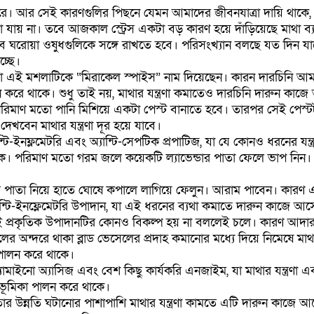
 পারে। আর সেই কারণগুলির পিছনে যেমন আমাদের জীবনযাত্রা দায়ি থাকে,
 যায় না। তবে আজকাল স্ট্রেস একটা বড় কারণ হয়ে দাঁড়িয়েছে মাথা ব্যথা
োয়া ওষুধগুলিকে সঙ্গে রাখতে হবে। পরিসংখ্যান বলছে যত দিন যাচ্ছে
চ্ছে।
ঞরা এই মশলাটিকে “মিরাকেল স্পাইস” নাম দিয়েছেন। কারন দারচিনি আ
ন করে থাকে। শুধু তাই নয়, মাথার যন্ত্রণা কমাতেও দারচিনি দারুন কাজ
পরিমাণ মতো পানি মিশিয়ে একটা পেস্ট বানাতে হবে। তারপর সেই পেস্
খবেন মাথার যন্ত্রণা দূর হয়ে যাবে।
টি-ইনফ্লমেটরি এবং অ্যান্টি-সেপটিক প্রপাটিজ, যা যে কোনও ধরনের যন্ত
 থাকে। পরিমাণ মতো গরম জলে কয়েকটি ল্যাভেন্ডার পাতা ফেলে ভাপ নিন
পাতা নিয়ে হাতে ঘোষে কপালে লাগিয়ে ফেলুন। আরাম পাবেন। কারণ 
যান্টি-ইনফ্লেমেটরি উপাদান, যা এই ধরনের ব্যথা কমাতে দারুন কাজে আস
 এই প্রকৃতিক উপাদানটির কোনও বিকল্প হয় না বললেই চলে। কারণ আদা
ের অন্দরে থাকা ব্লাড ভেসেলের প্রদাহ কমানোর মধ্যে দিয়ে নিমেষে মাথা য
পালন করে থাকে।
মাইনো অ্যাসিজ এবং বেশ কিছু কার্যকরি এনজাইম, যা মাথার যন্ত্রণা
্ণ ভূমিকা পালন করে থাকে।
তার উন্নতি ঘটানোর পাশাপাশি মাথার যন্ত্রণা কামতে এটি দারুন কাজে 