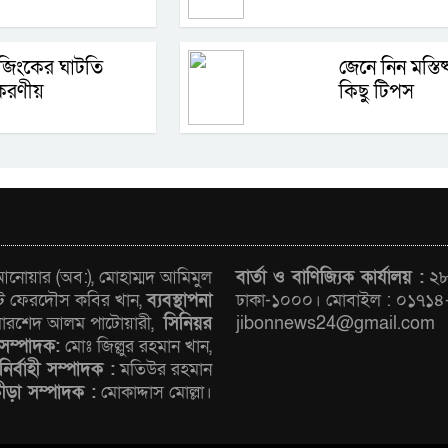
জিংকের ঘাটতি
জেনে নিন মস্তিষ্
করণীয়
কিছু টিপস
োয়ার (অব:), মোহাম্মদ আমিমুল
বার্তা ও বাণিজ্যিক কার্যালয় :
২৮/
ট ফেরদৌস কবির খান,
ব্যবস্থাপনা
ঢাকা-১০০০। মোবাইল : ০১৭১৪
রশেদ আলম পাটোয়ারী,
সিনিয়র
jibonnews24@gmail.com
সম্পাদক:
মোঃ জিল্লুর রহমান খান,
নির্বাহী সম্পাদক :
মতিউর রহমান
রীড়া সম্পাদক :
মোকাদ্দাস মোল্লা।