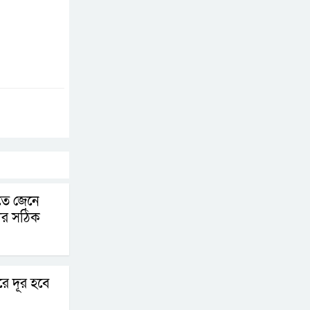
চূড়ান্তের পথে
আত-তানযীল ইনস্টিটিউট
চট্টগ্রাম দুবছর পেরিয়ে
তিন বছরে পর্দাপন
উপলক্ষে আলোচনা সভা ও দোয়া মাহফিল সম্পন্ন
ফ্যাসিবাদবিরোধী
আন্দোলনে হত্যাকাণ্ডের
বিচার হবে স্বচ্ছ, নিরপেক্ষ
কতে জেনে
ও বিশ্বাসযোগ্য : প্রধানমন্ত্রী
ার সঠিক
বাগেরহাট মেডিকেল
ফাউন্ডেশনের যাত্রা শুরু
রে দূর হবে
জুলাই স্মৃতি জাদুঘরের