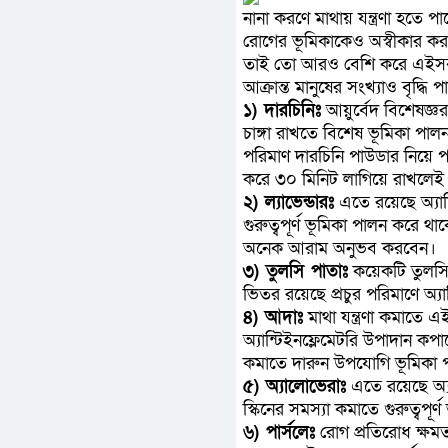
নানা করণে মাথায় যন্ত্রণা হতে
রোগের ভূমিকাকেও অস্বীকার করা
তাই তো আরও বেশি করে এইসব ঘর
আক্রান্ত মানুষের সংখ্যাও বৃদ্ধি পা
১) দারচিনিঃ
আয়ুর্বেদ বিশেষজ্
চাঙ্গা রাখতে বিশেষ ভূমিকা পাল
পরিমাণ দারচিনি পাউডার নিয়ে 
করে ৩০ মিনিট লাগিয়ে রাখলেই দে
২) ল্যাভেন্ডারঃ
এতে রয়েছে অ্যান্
গুরুত্বপূর্ণ ভূমিকা পালন করে
অনেক আরাম অনুভব করবেন।
৩) তুলসি পাতাঃ
কয়েকটি তুলসি 
ভিতর রয়েছে প্রচুর পরিমাণে অ্
৪) আদাঃ
মাথা যন্ত্রণা কমাতে
অ্যান্টিইনফ্লেমেটরি উপাদান কপাল
কমাতে দারুন উপযোগি ভূমিকা 
৫) অ্যালোভেরাঃ
এতে রয়েছে অ্যা
স্কিনের সমস্যা কমাতে গুরুত্বপূর
৬) পার্সলেঃ
রোগ প্রতিরোধ ক্ষম