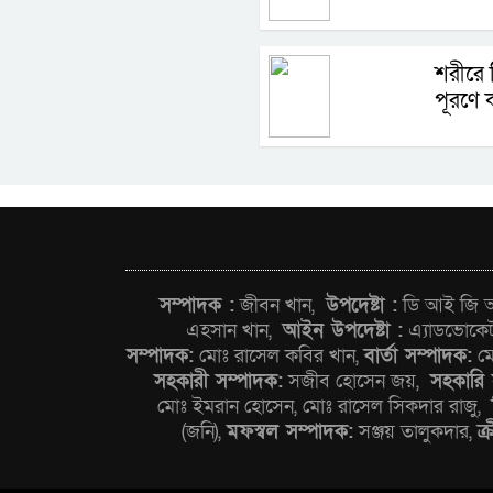
শরীরে 
পূরণে 
সম্পাদক :
জীবন খান,
উপদেষ্টা :
ডি আই জি আন
এহসান খান,
আইন উপদেষ্টা :
এ্যাডভোকে
সম্পাদক:
মোঃ রাসেল কবির খান,
বার্তা সম্পাদক:
মো
সহকারী সম্পাদক:
সজীব হোসেন জয়,
সহকারি 
মোঃ ইমরান হোসেন, মোঃ রাসেল সিকদার রাজু,
(জনি),
মফস্বল সম্পাদক:
সঞ্জয় তালুকদার,
ক্