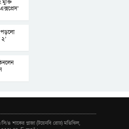
 মুক্তি
চূড়ান্তের পথে
ক্সপ্রেস’
আত-তানযীল ইনস্টিটিউট
চট্টগ্রাম দুবছর পেরিয়ে
ে পড়লো
তিন বছরে পর্দাপন
 ২’
উপলক্ষে আলোচনা সভা ও দোয়া মাহফিল সম্পন্ন
ফ্যাসিবাদবিরোধী
কিনলেন
আন্দোলনে হত্যাকাণ্ডের
ন
বিচার হবে স্বচ্ছ, নিরপেক্ষ
ও বিশ্বাসযোগ্য : প্রধানমন্ত্রী
বাগেরহাট মেডিকেল
ফাউন্ডেশনের যাত্রা শুরু
সি/৪ শাকের প্লাজা (টয়েনবি রোড) মতিঝিল,
জুলাই স্মৃতি জাদুঘরের