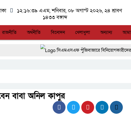
াকা
১২:১৬:৩৯ এএম
, শনিবার, ০৮ অগাস্ট ২০২৬, ২৪ শ্রাবণ
১৪৩৩ বঙ্গাব্দ
রাজনীতি
অর্থনীতি
বিনোদন
খেলাধুলা
অন্যান্য
আমা
সিএমএসএফ পুঁজিবাজারে বিনিয়োগকারীদের স্বার্থ সু
আন্তর্জাতিক মানের প্যারা ক্রীড়া প্রতিযোগিতা 
লালমনিরহাটে মাদকসহ মোটরসাইকেল জব্দ বিজিব
আত-তানযীল ইনস্টিটিউট চট্টগ্রাম দুবছর পেরিয়ে
বেন বাবা অনিল কাপুর
ফ্যাসিবাদবিরোধী আন্দোলনে হত্যাকাণ্ডের বিচার হবে স্
জুলাই স্মৃতি জাদুঘরের দুয়ার খুলেছে, উদ্বোধন করলেন 