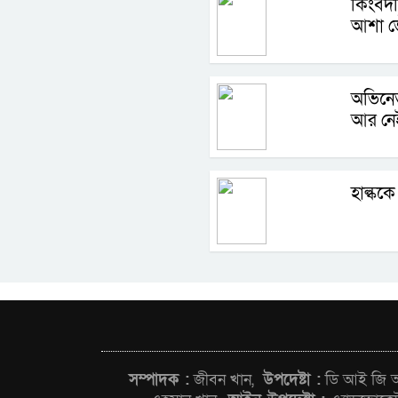
কিংবদন
আশা ভ
অভিনেত
আর নে
হাল্ককে
সম্পাদক :
জীবন খান,
উপদেষ্টা :
ডি আই জি আন