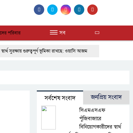
সব
দের পরিবার
রক্ষায় গুরুত্বপূর্ণ ভূমিকা রাখছে: ওয়াসি আজম
আয়োজনের উদ্যোগ নিয়েছে সরকার
নদী দূষণ রোধে সমন্বিত পদক্ষেপ গ্র
ি’র
ওমানের সঙ্গে ইরানের হরমুজ পরিকল্পনা চূড়ান্তের পথে
 তিন বছরে পর্দাপন উপলক্ষে আলোচনা সভা ও দোয়া মাহফিল সম্পন্ন
জনপ্রিয় সংবাদ
সর্বশেষ সংবাদ
বচ্ছ, নিরপেক্ষ ও বিশ্বাসযোগ্য : প্রধানমন্ত্রী
বাগেরহাট মেডিকেল ফা
সিএমএসএফ
প্রধানমন্ত্রী
ফিলিপাইনের দক্ষিণ উপকূলে ৬.৩ মাত্রার ভূমিকম্প
পুঁজিবাজারে
বিনিয়োগকারীদের স্বার্থ