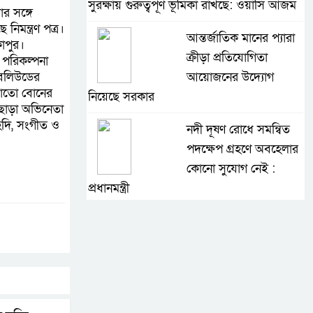
সুরক্ষায় গুরুত্বপূর্ণ ভূমিকা রাখছে: ওয়াসি আজম
র সঙ্গে
িমন্ত্রণ পত্র।
আন্তর্জাতিক মানের প্যারা
াপুর।
ক্রীড়া প্রতিযোগিতা
 পরিকল্পনা
 বলিউডের
আয়োজনের উদ্যোগ
াচাতো বোনের
নিয়েছে সরকার
 ছাড়া অভিনেতা
েদি, সংগীত ও
নদী দূষণ রোধে সমন্বিত
পদক্ষেপ গ্রহণে অবহেলার
কোনো সুযোগ নেই :
প্রধানমন্ত্রী
লালমনিরহাটে মাদকসহ
মোটরসাইকেল জব্দ
বিজিবি’র
ওমানের সঙ্গে ইরানের
হরমুজ পরিকল্পনা