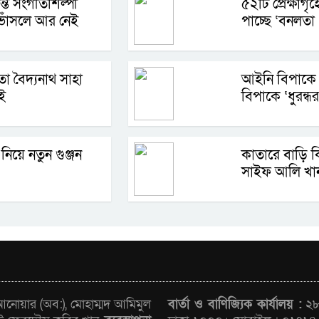
্তি সংগীতশিল্পী
৫২টি প্রেক্ষাগৃহে
োঁসলে আর নেই
পাচ্ছে ‘বনলতা এ
া বৈদ্যনাথ সাহা
আইনি বিপাক
ই
বিপাকে ‘ধুরন্ধর
 নিয়ে নতুন গুঞ্জন
কাতারে বাড়ি 
সাইফ আলি খা
োয়ার (অব:), মোহাম্মদ আমিমুল
বার্তা ও বাণিজ্যিক কার্যালয় :
২৮/