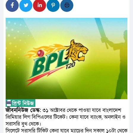
উপদেষ্টা
জনপ্রত্যাশা পূরণে সমঝোতার ভ
হবে : স্বরাষ্ট্রমন্ত্রী
নিরাপদ পানি ব্যবস্থাপনা নিশ্চিতে
ডিসেম্বরের মধ্যে কৃষকদের পূর্ণাঙ
প্রধানমন্ত্রীর
দু্ই সপ্তাহ পেরিয়ে গেলেও সন্ধা
অনিকের, পুলিশ কমিশনারের হস্তক্ষেপ
জিসান গ্রুপের অন্যতম ০৩ জন স
জীবননিউজ ডেস্ক:
৩১ অক্টোবর থেকে পাওয়া যাবে বাংলাদেশ
পিস্তলসহ গ্রেফতার করেছে র‍্যাব-৩
প্রিমিয়ার লিগ বিপিএলের টিকেট। কেনা যাবে ব্যাংক, অনলাইন ও
সরাসরি বুথ থেকে।
সিলেটে সরাসরি টিকিট কেনা যাবে ম্যাচের দিন সকাল ১০টা থেকে