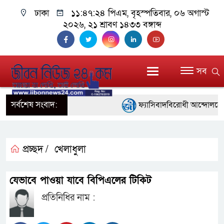
ঢাকা
১১:৪৭:২৫ পিএম
, বৃহস্পতিবার, ০৬ অগাস্ট
২০২৬, ২১ শ্রাবণ ১৪৩৩ বঙ্গাব্দ
সব
সর্বশেষ সংবাদ:
ফ্যাসিবাদবিরোধী আন্দোলনে হত্যা
নিরপেক্ষ ও বিশ্বাসযোগ্য : প্রধানমন্ত্রী
বাগেরহাট মেডিকেল ফাউন্ডেশনের 
প্রচ্ছদ /
খেলাধুলা
জুলাই স্মৃতি জাদুঘরের দুয়ার খুলে
যেভাবে পাওয়া যাবে বিপিএলের টিকিট
ফিলিপাইনের দক্ষিণ উপকূলে ৬.৩ 
প্রতিনিধির নাম :
আগস্টের শেষ সপ্তাহে খুলছে মাল