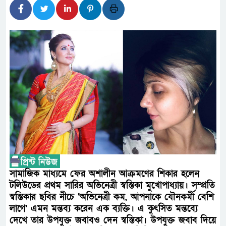
লালমনিরহাটে মাদকসহ মোটরসাইক
ওমানের সঙ্গে ইরানের হরমুজ পরিক
ফ্যাসিবাদবিরোধী আন্দোলনে হত্যাকা
নিরপেক্ষ ও বিশ্বাসযোগ্য : প্রধানমন্ত্রী
বাগেরহাট মেডিকেল ফাউন্ডেশনের য
জুলাই স্মৃতি জাদুঘরের দুয়ার খুলেছে
ফিলিপাইনের দক্ষিণ উপকূলে ৬.৩ ম
আগস্টের শেষ সপ্তাহে খুলছে মালয়ে
সামাজিক মাধ্যমে ফের অশালীন আক্রমণের শিকার হলেন
উপদেষ্টা
টলিউডের প্রথম সারির অভিনেত্রী স্বস্তিকা মুখোপাধ্যায়। সম্প্রতি
স্বস্তিকার ছবির নীচে ‘অভিনেত্রী কম, আপনাকে যৌনকর্মী বেশি
লাগে’ এমন মন্তব্য করেন এক ব্যক্তি। এ কুৎসিত মন্তব্যে
দেখে তার উপযুক্ত জবাবও দেন স্বস্তিকা। উপযুক্ত জবাব দিয়ে