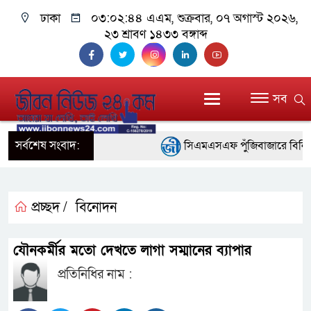
ঢাকা
০৩:০২:৪৪ এএম
, শুক্রবার, ০৭ অগাস্ট ২০২৬,
২৩ শ্রাবণ ১৪৩৩ বঙ্গাব্দ
সব
সর্বশেষ সংবাদ:
সিএমএসএফ পুঁজিবাজারে বিনিয়োগকা
গুরুত্বপূর্ণ ভূমিকা রাখছে: ওয়াসি আজম
আন্তর্জাতিক মানের প্যারা ক্রীড়
প্রচ্ছদ /
বিনোদন
নিয়েছে সরকার
যৌনকর্মীর মতো দেখতে লাগা সম্মানের ব্যাপার
নদী দূষণ রোধে সমন্বিত পদক্ষেপ
প্রতিনিধির নাম :
নেই : প্রধানমন্ত্রী