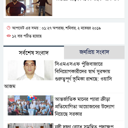
আপডেট এর সময় : ০১:২৭ অপরাহ্ন, শনিবার, ২ নভেম্বর ২০১৯
১২ বার পঠিত হয়েছে
জনপ্রিয় সংবাদ
সর্বশেষ সংবাদ
সিএমএসএফ পুঁজিবাজারে
বিনিয়োগকারীদের স্বার্থ সুরক্ষায়
গুরুত্বপূর্ণ ভূমিকা রাখছে: ওয়াসি
আজম
আন্তর্জাতিক মানের প্যারা ক্রীড়া
প্রতিযোগিতা আয়োজনের উদ্যোগ
নিয়েছে সরকার
নদী দূষণ রোধে সমন্বিত পদক্ষেপ