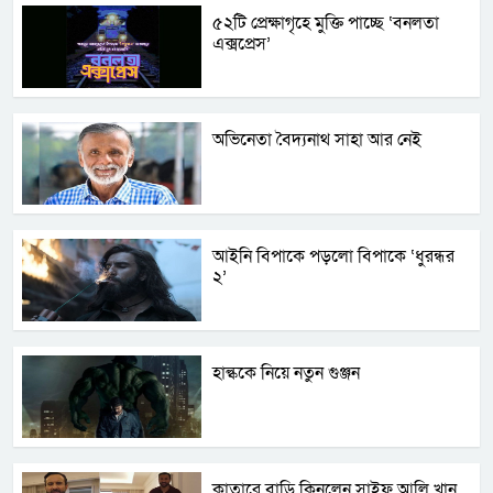
৫২টি প্রেক্ষাগৃহে মুক্তি পাচ্ছে ‘বনলতা
এক্সপ্রেস’
অভিনেতা বৈদ্যনাথ সাহা আর নেই
আইনি বিপাকে পড়লো বিপাকে ‘ধুরন্ধর
২’
হাল্ককে নিয়ে নতুন গুঞ্জন
কাতারে বাড়ি কিনলেন সাইফ আলি খান