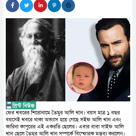
লালমনিরহাটে মাদকসহ মোটরসাই
ওমানের সঙ্গে ইরানের হরমুজ পরি
আত-তানযীল ইনস্টিটিউট চট্টগ্রা
পর্দাপন উপলক্ষে আলোচনা সভা ও দোয়
ফ্যাসিবাদবিরোধী আন্দোলনে হত্যাক
নিরপেক্ষ ও বিশ্বাসযোগ্য : প্রধানমন্ত্রী
বাগেরহাট মেডিকেল ফাউন্ডেশনের 
জুলাই স্মৃতি জাদুঘরের দুয়ার খুলেছ
ফিলিপাইনের দক্ষিণ উপকূলে ৬.৩ 
ফের খবরের শিরোনামে তৈমুর আলি খান। বয়স মাত্র ১ বছর
বয়সেই খবরে থাকা অভ্যাস হয়ে গেছে সইফ আলি খান এবং
কারিনা কাপুরের এই একরত্তি ছেলের। এবার বাবা সাইফ আলি
খান ছেলে তৈমুর আলি খান সম্পর্কে বিস্ফোরক মন্তব্য করলেন।