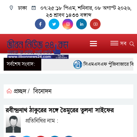
ঢাকা
০৭:২৫:১৯ পিএম
, শনিবার, ০৮ অগাস্ট ২০২৬,
২৩ শ্রাবণ ১৪৩৩ বঙ্গাব্দ
সব
সর্বশেষ সংবাদ:
সিএমএসএফ পুঁজিবাজারে বিনিয়োগক
গুরুত্বপূর্ণ ভূমিকা রাখছে: ওয়াসি আজম
আন্তর্জাতিক মানের প্যারা ক্রী
প্রচ্ছদ /
বিনোদন
নিয়েছে সরকার
রবীন্দ্রনাথ ঠাকুরের সঙ্গে তৈমুরের তুলনা সাইফের
নদী দূষণ রোধে সমন্বিত পদক্ষে
প্রতিনিধির নাম :
নেই : প্রধানমন্ত্রী