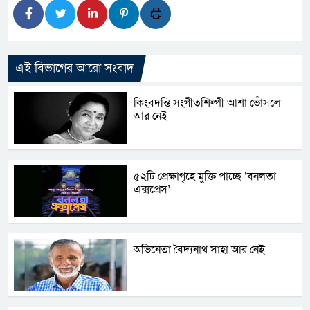
এই বিভাগের আরো সংবাদ
কিংবদন্তি সংগীতশিল্পী আশা ভোঁসলে
আর নেই
৫২টি প্রেক্ষাগৃহে মুক্তি পাচ্ছে ‘বনলতা
এক্সপ্রেস’
অভিনেতা বৈদ্যনাথ সাহা আর নেই