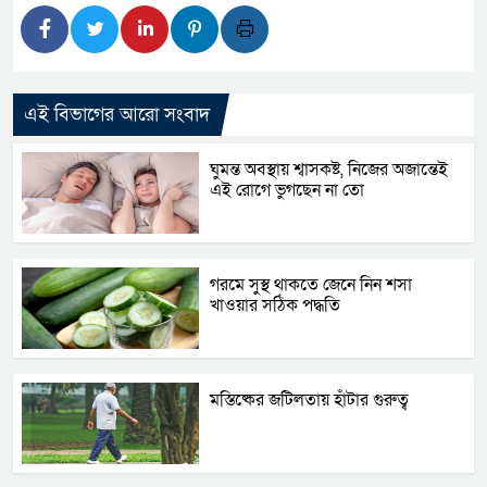
এই বিভাগের আরো সংবাদ
ঘুমন্ত অবস্থায় শ্বাসকষ্ট, নিজের অজান্তেই
এই রোগে ভুগছেন না তো
গরমে সুস্থ থাকতে জেনে নিন শসা
খাওয়ার সঠিক পদ্ধতি
মস্তিষ্কের জটিলতায় হাঁটার গুরুত্ব