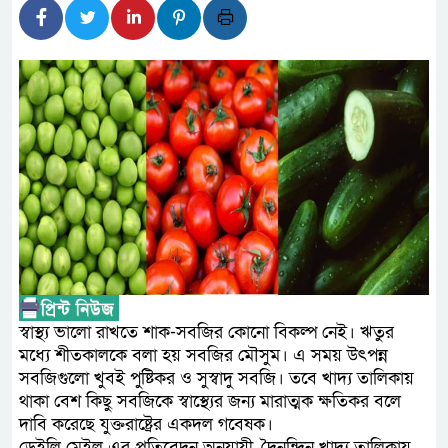
আন্তর্জাতিক মানের প্যারা ক্র
নিয়েছে সরকার
নদী দূষণ রোধে সমন্বিত পদক্ষ
নেই : প্রধানমন্ত্রী
লালমনিরহাটে মাদকসহ মোটরসা
ওমানের সঙ্গে ইরানের হরমুজ পর
আত-তানযীল ইনস্টিটিউট চট্টগ্র
পর্দাপন উপলক্ষে আলোচনা সভা ও দোয
স্বাস্থ্য ভালো রাখতে শাক-সবজির কোনো বিকল্প নেই। ঋতুর
ফ্যাসিবাদবিরোধী আন্দোলনে হত্যা
মধ্যে শীতকালকে বলা হয় সবজির মৌসুম। এ সময় উৎপন্ন
সবজিগুলো খুবই পুষ্টিকর ও সুস্বাদু সবজি। তবে খাদ্য তালিকায়
নিরপেক্ষ ও বিশ্বাসযোগ্য : প্রধানমন্ত্রী
থাকা বেশ কিছু সবজিকে স্বাস্থ্যের জন্য মারাত্মক ক্ষতিকর বলে
দাবি করেছে যুক্তরাষ্ট্রের একদল গবেষক।
বাগেরহাট মেডিকেল ফাউন্ডেশনের
ডেইলি মেইল এর প্রতিবেদন অনুযায়ী, দৈনন্দিন খাদ্য তালিকায়