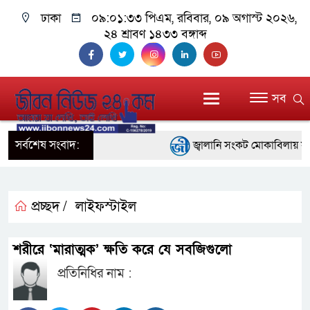
ঢাকা
০৯:০১:৩৩ পিএম
, রবিবার, ০৯ অগাস্ট ২০২৬,
২৪ শ্রাবণ ১৪৩৩ বঙ্গাব্দ
সব
সর্বশেষ সংবাদ:
জ্বালানি সংকট মোকাবিলায় সরকার 
প্রধানমন্ত্রী
সাংবাদিক রাজু আহমেদ বিজেএসএস
প্রচ্ছদ /
লাইফস্টাইল
সদস্য
শরীরে ‘মারাত্মক’ ক্ষতি করে যে সবজিগুলো
সিএমএসএফ পুঁজিবাজারে বিনিয়োগ
প্রতিনিধির নাম :
গুরুত্বপূর্ণ ভূমিকা রাখছে: ওয়াসি আজ