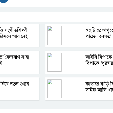
্তি সংগীতশিল্পী
৫২টি প্রেক্ষাগৃহে
োঁসলে আর নেই
পাচ্ছে ‘বনলতা এ
া বৈদ্যনাথ সাহা
আইনি বিপাক
ই
বিপাকে ‘ধুরন্ধর
 নিয়ে নতুন গুঞ্জন
কাতারে বাড়ি 
সাইফ আলি খা