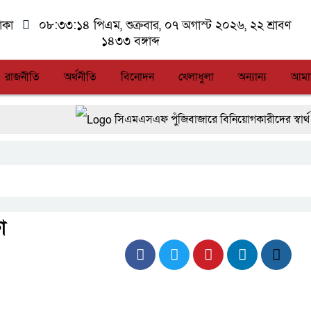
াকা
০৮:৩৩:১৪ পিএম
, শুক্রবার, ০৭ অগাস্ট ২০২৬, ২২ শ্রাবণ
১৪৩৩ বঙ্গাব্দ
রাজনীতি
অর্থনীতি
বিনোদন
খেলাধুলা
অন্যান্য
আমা
সিএমএসএফ পুঁজিবাজারে বিনিয়োগকারীদের স্বার্থ সুরক্ষ
আন্তর্জাতিক মানের প্যারা ক্রীড়া প্রতিযোগিতা আয়োজ
লালমনিরহাটে মাদকসহ মোটরসাইকেল জব্দ বিজিবি’র
ফ্যাসিবাদবিরোধী আন্দোলনে হত্যাকাণ্ডের বিচার হবে স্বচ্ছ,
া
জুলাই স্মৃতি জাদুঘরের দুয়ার খুলেছে, উদ্বোধন করলেন প্রধা
আগস্টের শেষ সপ্তাহে খুলছে মালয়েশিয়ার শ্রমবাজার : ত