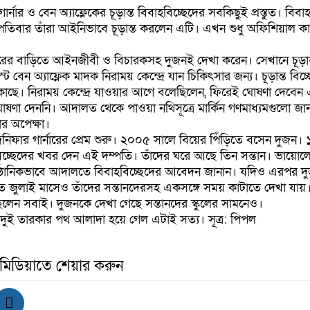
নার ও বেন অ্যাফ্লেকের চূড়ান্ত বিবাহবিচ্ছেদের সবকিছুই প্রস্তুত। বিবাহ
পতিবার তাঁরা আইনিভাবে চূড়ান্ত করলেন এটি। এখন শুধু অফিশিয়াল 
।
নারের বাড়িতে আইনজীবী ও বিচারকসহ দুজনই দেখা করেন। সেখানে চূড়ান
বেন অ্যাফ্লেক মাদক নিরাময় কেন্দ্রে যান চিকিৎসার জন্য। চূড়ান্ত বিচ্
 কাছে। নিরাময় কেন্দ্রে যাওয়ার আগে বলেছিলেন, ফিরেই ঘোষণা দেবেন
ষণা দেননি। আদালত থেকে পাওয়া নথিসূত্রে মার্কিন গণমাধ্যমগুলো জানায়
ার অপেক্ষা।
নিফার গার্নারের প্রেম শুরু। ২০০৫ সালে বিয়ের পিঁড়িতে বসেন দুজন।
্ছেদের খবর দেন এই দম্পতি। তাঁদের ঘরে আছে তিন সন্তান। ভায়োলে
তিষ্ঠানিকভাবে আদালতে বিবাহবিচ্ছেদের আবেদন জানান। যদিও এরপর দ
জুলাই মাসেও তাঁদের সন্তানদেরসহ একসঙ্গে সময় কাটাতে দেখা যায়।
লেন সবাই। দুজনকে দেখা গেছে সন্তানদের স্কুলের সামনেও।
ুই তারকার পথ আলাদা হয়ে গেল এটাই সত্য। সূত্র: পিপল
 মিডিয়াতে শেয়ার করুন