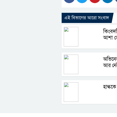
এই বিভাগের আরো সংবাদ
কিংবদন
আশা ভ
অভিনেত
আর নে
হাল্ককে