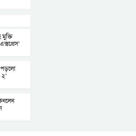
চূড়ান্তের পথে
ফ্যাসিবাদবিরোধী
আন্দোলনে হত্যাকাণ্ডের
 মুক্তি
বিচার হবে স্বচ্ছ, নিরপেক্ষ
ক্সপ্রেস’
ও বিশ্বাসযোগ্য : প্রধানমন্ত্রী
বাগেরহাট মেডিকেল
ে পড়লো
ফাউন্ডেশনের যাত্রা শুরু
 ২’
জুলাই স্মৃতি জাদুঘরের
কিনলেন
দুয়ার খুলেছে, উদ্বোধন
ন
করলেন প্রধানমন্ত্রী
ফিলিপাইনের দক্ষিণ
উপকূলে ৬.৩ মাত্রার