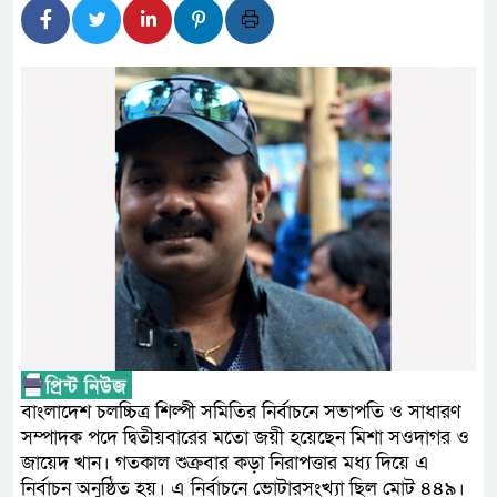
আগস্টের শেষ সপ্তাহে খুলছে মাল
উপদেষ্টা
জনপ্রত্যাশা পূরণে সমঝোতার ভ
হবে : স্বরাষ্ট্রমন্ত্রী
নিরাপদ পানি ব্যবস্থাপনা নিশ্চিতে
ডিসেম্বরের মধ্যে কৃষকদের পূর্ণাঙ
প্রধানমন্ত্রীর
দু্ই সপ্তাহ পেরিয়ে গেলেও সন্ধা
অনিকের, পুলিশ কমিশনারের হস্তক্ষেপ
বাংলাদেশ চলচ্চিত্র শিল্পী সমিতির নির্বাচনে সভাপতি ও সাধারণ
সম্পাদক পদে দ্বিতীয়বারের মতো জয়ী হয়েছেন মিশা সওদাগর ও
জায়েদ খান। গতকাল শুক্রবার কড়া নিরাপত্তার মধ্য দিয়ে এ
নির্বাচন অনুষ্ঠিত হয়। এ নির্বাচনে ভোটারসংখ্যা ছিল মোট ৪৪৯।