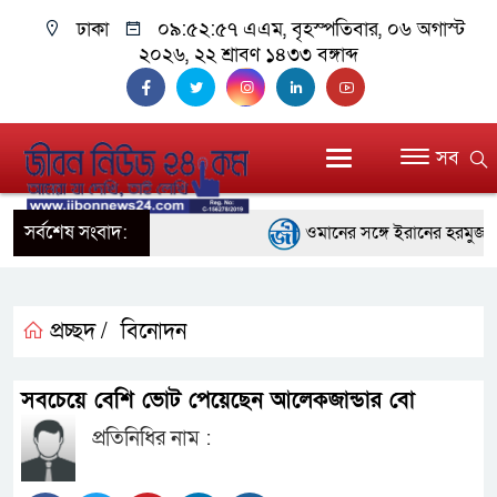
ঢাকা
০৯:৫২:৫৮ এএম
, বৃহস্পতিবার, ০৬ অগাস্ট
২০২৬, ২২ শ্রাবণ ১৪৩৩ বঙ্গাব্দ
সব
সর্বশেষ সংবাদ:
ওমানের সঙ্গে ইরানের হরমুজ পরি
ফ্যাসিবাদবিরোধী আন্দোলনে হত্যা
নিরপেক্ষ ও বিশ্বাসযোগ্য : প্রধানমন্ত্রী
প্রচ্ছদ /
বিনোদন
বাগেরহাট মেডিকেল ফাউন্ডেশনের 
সবচেয়ে বেশি ভোট পেয়েছেন আলেকজান্ডার বো
জুলাই স্মৃতি জাদুঘরের দুয়ার খুলে
প্রতিনিধির নাম :
ফিলিপাইনের দক্ষিণ উপকূলে ৬.৩ 