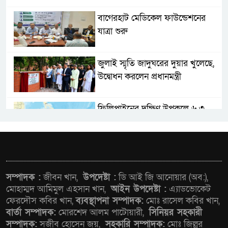
বাগেরহাট মেডিকেল ফাউন্ডেশনের
যাত্রা শুরু
জুলাই স্মৃতি জাদুঘরের দুয়ার খুলেছে,
উদ্বোধন করলেন প্রধানমন্ত্রী
ফিলিপাইনের দক্ষিণ উপকূলে ৬.৩
মাত্রার ভূমিকম্প
আগস্টের শেষ সপ্তাহে খুলছে
মালয়েশিয়ার শ্রমবাজার : তথ্য
সম্পাদক :
জীবন খান,
উপদেষ্টা :
ডি আই জি আনোয়ার (অব:),
উপদেষ্টা
মোহাম্মদ আমিমুল এহসান খান,
আইন উপদেষ্টা :
এ্যাডভোকেট
ফেরদৌস কবির খান,
ব্যবস্থাপনা সম্পাদক:
মোঃ রাসেল কবির খান,
জনপ্রত্যাশা পূরণে সমঝোতার ভিত্তিতে
বার্তা সম্পাদক:
মোরশেদ আলম পাটোয়ারী,
সিনিয়র সহকারী
সংবিধান সংশোধন করা হবে :
সম্পাদক:
সজীব হোসেন জয়,
সহকারি সম্পাদক:
মোঃ জিল্লুর