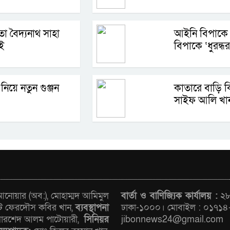
া বৈদ্যনাথ সাহা
আইনি বিপাক
ই
বিপাকে ‘ধুরন্ধর
 নিয়ে নতুন গুঞ্জন
কাতারে বাড়ি 
সাইফ আলি খা
োয়ার (অব:), মোহাম্মদ আমিমুল
বার্তা ও বাণিজ্যিক কার্যালয় :
২৮/
ট ফেরদৌস কবির খান,
ব্যবস্থাপনা
ঢাকা-১০০০। মোবাইল : ০১৭১৪
রশেদ আলম পাটোয়ারী,
সিনিয়র
jibonnews24@gmail.com