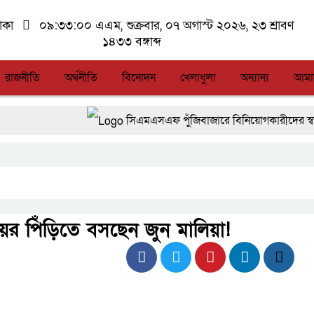
াকা
০৯:৩৩:০০ এএম
, শুক্রবার, ০৭ অগাস্ট ২০২৬, ২৩ শ্রাবণ
১৪৩৩ বঙ্গাব্দ
রাজনীতি
অর্থনীতি
বিনোদন
খেলাধুলা
অন্যান্য
আমা
সিএমএসএফ পুঁজিবাজারে বিনিয়োগকারীদের স্বার্থ সুরক
আন্তর্জাতিক মানের প্যারা ক্রীড়া প্রতিযোগিতা আয়
লালমনিরহাটে মাদকসহ মোটরসাইকেল জব্দ বিজিবি
আত-তানযীল ইনস্টিটিউট চট্টগ্রাম দুবছর পেরিয়ে ত
ের পিঁড়িতে বসছেন জুন মালিয়া!
ফ্যাসিবাদবিরোধী আন্দোলনে হত্যাকাণ্ডের বিচার হবে স্বচ
জুলাই স্মৃতি জাদুঘরের দুয়ার খুলেছে, উদ্বোধন করলেন প্