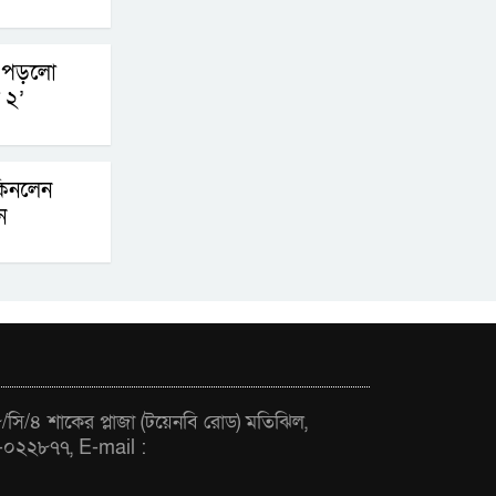
চূড়ান্তের পথে
ে পড়লো
আত-তানযীল ইনস্টিটিউট
 ২’
চট্টগ্রাম দুবছর পেরিয়ে
তিন বছরে পর্দাপন
উপলক্ষে আলোচনা সভা ও দোয়া মাহফিল সম্পন্ন
কিনলেন
ন
ফ্যাসিবাদবিরোধী
আন্দোলনে হত্যাকাণ্ডের
বিচার হবে স্বচ্ছ, নিরপেক্ষ
ও বিশ্বাসযোগ্য : প্রধানমন্ত্রী
বাগেরহাট মেডিকেল
ফাউন্ডেশনের যাত্রা শুরু
সি/৪ শাকের প্লাজা (টয়েনবি রোড) মতিঝিল,
-০২২৮৭৭, E-mail :
জুলাই স্মৃতি জাদুঘরের