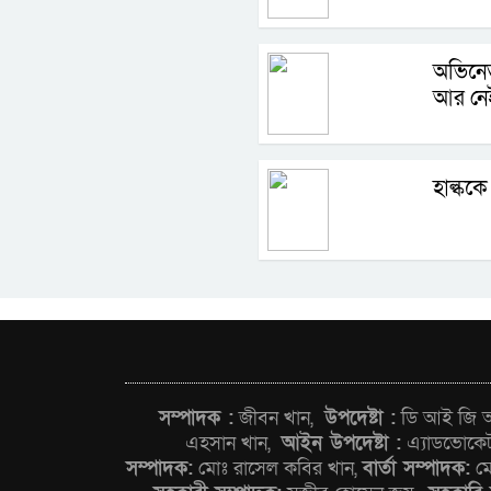
অভিনেত
আর নে
হাল্ককে
সম্পাদক :
জীবন খান,
উপদেষ্টা :
ডি আই জি আন
এহসান খান,
আইন উপদেষ্টা :
এ্যাডভোকে
সম্পাদক:
মোঃ রাসেল কবির খান,
বার্তা সম্পাদক:
মো