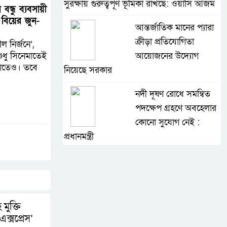
সুরক্ষায় গুরুত্বপূর্ণ ভূমিকা রাখছে: ওয়াসি আজম
ন্ধু ব্যবসায়ী
 বিয়ের জুন-
আন্তর্জাতিক মানের প্যারা
ক্রীড়া প্রতিযোগিতা
ল নির্জনে’,
শুধু সিনেমাতেই
আয়োজনের উদ্যোগ
শোতেও। তবে
নিয়েছে সরকার
নদী দূষণ রোধে সমন্বিত
পদক্ষেপ গ্রহণে অবহেলার
কোনো সুযোগ নেই :
প্রধানমন্ত্রী
লালমনিরহাটে মাদকসহ
মোটরসাইকেল জব্দ
বিজিবি’র
 মুক্তি
ওমানের সঙ্গে ইরানের
ক্সপ্রেস’
হরমুজ পরিকল্পনা