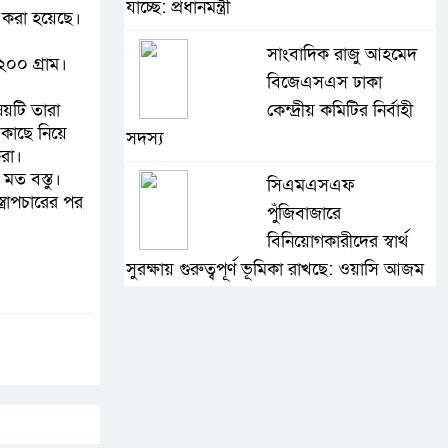
যাচ্ছে: প্রধানমন্ত্রী
র করা হয়েছে।
।
সাংবাদিক রাজু আহমেদ
০০ গ্রাম।
বিজেএসএস ঢাকা
য়টি তারা
কেন্দ্রীয় কমিটির নির্বাহী
 কাছে নিয়ে
সদস্য
করা।
মত বস্তু।
সিএমএসএফ
্রোপচারের পর
পুঁজিবাজারে
বিনিয়োগকারীদের স্বার্থ
সুরক্ষায় গুরুত্বপূর্ণ ভূমিকা রাখছে: ওয়াসি আজম
আন্তর্জাতিক মানের প্যারা
ক্রীড়া প্রতিযোগিতা
আয়োজনের উদ্যোগ
নিয়েছে সরকার
নদী দূষণ রোধে সমন্বিত