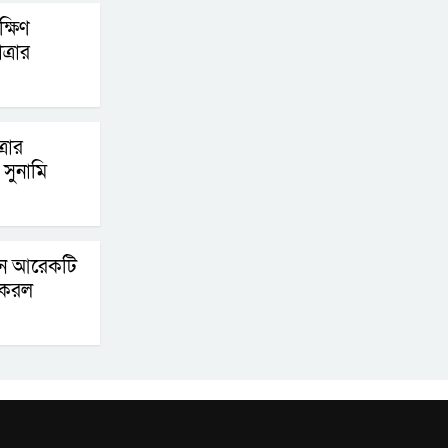
্ষিণ
পদক্ষেপ গ্রহণে অবহেলার
্রার
কোনো সুযোগ নেই :
প্রধানমন্ত্রী
লালমনিরহাটে মাদকসহ
্রার
মোটরসাইকেল জব্দ
সুনামি
বিজিবি’র
ওমানের সঙ্গে ইরানের
হরমুজ পরিকল্পনা
িনে আরেকটি
 করল
চূড়ান্তের পথে
আত-তানযীল ইনস্টিটিউট
চট্টগ্রাম দুবছর পেরিয়ে
তিন বছরে পর্দাপন
উপলক্ষে আলোচনা সভা ও দোয়া মাহফিল সম্পন্ন