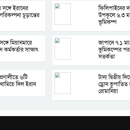
 সঙ্গে ইরানের
ফিলিপাইনের দক
রিকল্পনা চূড়ান্তের
উপকূলে ৬.৩ মাত
ভূমিকম্প
 সঙ্গে মিয়ানমারে
জাপানে ৭.১ মাত
স কর্মকর্তার সাক্ষাৎ
ভূমিকম্পের পর 
সতর্কতা
প্রণালীতে ৬টি
টানা দ্বিতীয় দ
থামিয়ে দিল ইরান
ড্রোন ভূপাতিত
রোমানিয়া