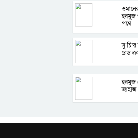
ওমানের
হরমুজ প
পথে
সু চি’র
রেড ক্র
হরমুজ 
জাহাজ 