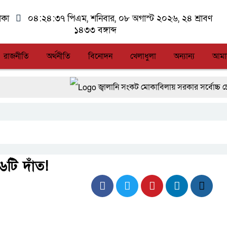
াকা
০৪:২৪:৩৭ পিএম
, শনিবার, ০৮ অগাস্ট ২০২৬, ২৪ শ্রাবণ
১৪৩৩ বঙ্গাব্দ
রাজনীতি
অর্থনীতি
বিনোদন
খেলাধুলা
অন্যান্য
আমা
জ্বালানি সংকট মোকাবিলায় সরকার সর্বোচ্চ চেষ্টা চালিয়
সিএমএসএফ পুঁজিবাজারে বিনিয়োগকারীদের স্বার্থ সু
আন্তর্জাতিক মানের প্যারা ক্রীড়া প্রতিযোগিতা 
লালমনিরহাটে মাদকসহ মোটরসাইকেল জব্দ বিজিব
টি দাঁত!
আত-তানযীল ইনস্টিটিউট চট্টগ্রাম দুবছর পেরিয়ে
ফ্যাসিবাদবিরোধী আন্দোলনে হত্যাকাণ্ডের বিচার হবে স্