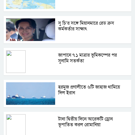
সু চি’র সঙ্গে মিয়ানমারে রেড ক্রস
কর্মকর্তার সাক্ষাৎ
জাপানে ৭.১ মাত্রার ভূমিকম্পের পর
সুনামি সতর্কতা
হরমুজ প্রণালীতে ৬টি জাহাজ থামিয়ে
দিল ইরান
টানা দ্বিতীয় দিনে আরেকটি ড্রোন
ভূপাতিত করল রোমানিয়া