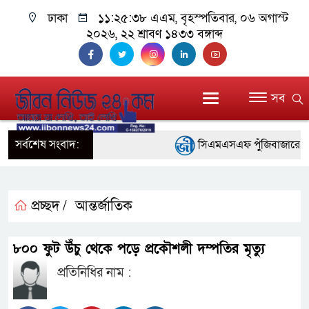
ঢাকা
১১:২৫:৩৮ এএম
, বৃহস্পতিবার, ০৬ অগাস্ট
২০২৬, ২২ শ্রাবণ ১৪৩৩ বঙ্গাব্দ
সব
সর্বশেষ সংবাদ:
সিএমএসএফ পুঁজিবাজারে বিনিয়ো
গুরুত্বপূর্ণ ভূমিকা রাখছে: ওয়াসি আ
আন্তর্জাতিক মানের প্যারা ক্
প্রচ্ছদ /
আন্তর্জাতিক
নিয়েছে সরকার
৮০০ ফুট উঁচু থেকে পড়ে প্রকৌশলী দম্পতির মৃত্যু
নদী দূষণ রোধে সমন্বিত পদক্
প্রতিনিধির নাম :
নেই : প্রধানমন্ত্রী