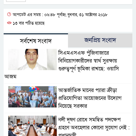
আপডেট এর সময় : ০৬:৪৮ পূর্বাহ্ন, বুধবার, ৩১ অক্টোবর ২০১৮
১৩ বার পঠিত হয়েছে
জনপ্রিয় সংবাদ
সর্বশেষ সংবাদ
সিএমএসএফ পুঁজিবাজারে
বিনিয়োগকারীদের স্বার্থ সুরক্ষায়
গুরুত্বপূর্ণ ভূমিকা রাখছে: ওয়াসি
আজম
আন্তর্জাতিক মানের প্যারা ক্রীড়া
প্রতিযোগিতা আয়োজনের উদ্যোগ
নিয়েছে সরকার
নদী দূষণ রোধে সমন্বিত পদক্ষেপ
গ্রহণে অবহেলার কোনো সুযোগ নেই :
প্রধানমন্ত্রী