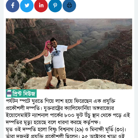
লালমনিরহাটে মাদকসহ মোটরস
ওমানের সঙ্গে ইরানের হরমুজ প
ফ্যাসিবাদবিরোধী আন্দোলনে হত্
নিরপেক্ষ ও বিশ্বাসযোগ্য : প্রধানমন্ত্রী
বাগেরহাট মেডিকেল ফাউন্ডেশনে
জুলাই স্মৃতি জাদুঘরের দুয়ার খু
ফিলিপাইনের দক্ষিণ উপকূলে ৬.
আগস্টের শেষ সপ্তাহে খুলছে ম
পর্যটন স্পটে ঘুরতে গিয়ে লাশ হয়ে ফিরেছেন এক প্রযুক্তি
উপদেষ্টা
প্রকৌশলী দম্পতি। যুক্তরাষ্ট্রের ক্যালিফোর্নিয়া অঙ্গরাজ্যের
ইয়োসেমাইট ন্যাশনাল পার্কের ৮০০ ফুট উঁচু স্থান থেকে পড়ে এই
দম্পতির মৃত্যু হয়েছে বলে ধারণা করছে কর্তৃপক্ষ।
মৃত ওই দম্পতি হলো বিষ্ণু বিশ্বনাথ (২৯) ও মিনাক্ষী মূর্তি (৩০)।
তাঁরা দুজনই প্রযুক্তি প্রকৌশলী ছিলেন। ২৫ অক্টোবর খাড়া ওই