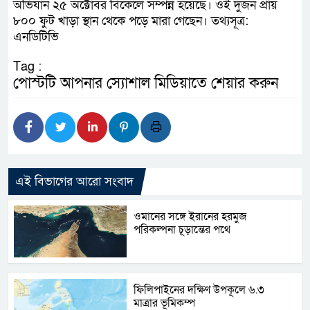
অভিযান ২৫ অক্টোবর বিকেলে সম্পন্ন হয়েছে। ওই দুজন প্রায়
৮০০ ফুট খাড়া স্থান থেকে পড়ে মারা গেছেন। তথ্যসূত্র:
এনডিটিভি
Tag :
পোস্টটি আপনার স্যোশাল মিডিয়াতে শেয়ার করুন
এই বিভাগের আরো সংবাদ
ওমানের সঙ্গে ইরানের হরমুজ
পরিকল্পনা চূড়ান্তের পথে
ফিলিপাইনের দক্ষিণ উপকূলে ৬.৩
মাত্রার ভূমিকম্প