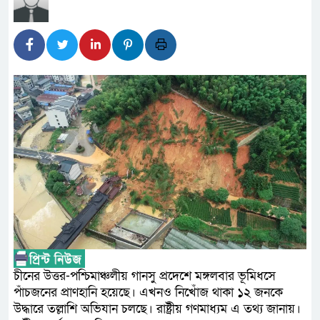
লালমনিরহাটে মাদকসহ মোটরসা
ওমানের সঙ্গে ইরানের হরমুজ পরি
আত-তানযীল ইনস্টিটিউট চট্টগ্র
পর্দাপন উপলক্ষে আলোচনা সভা ও দোয়
ফ্যাসিবাদবিরোধী আন্দোলনে হত্যা
নিরপেক্ষ ও বিশ্বাসযোগ্য : প্রধানমন্ত্রী
বাগেরহাট মেডিকেল ফাউন্ডেশনের 
জুলাই স্মৃতি জাদুঘরের দুয়ার খুলে
ফিলিপাইনের দক্ষিণ উপকূলে ৬.৩ 
চীনের উত্তর-পশ্চিমাঞ্চলীয় গানসু প্রদেশে মঙ্গলবার ভূমিধসে
পাঁচজনের প্রাণহানি হয়েছে। এখনও নিখোঁজ থাকা ১২ জনকে
উদ্ধারে তল্লাশি অভিযান চলছে। রাষ্ট্রীয় গণমাধ্যম এ তথ্য জানায়।