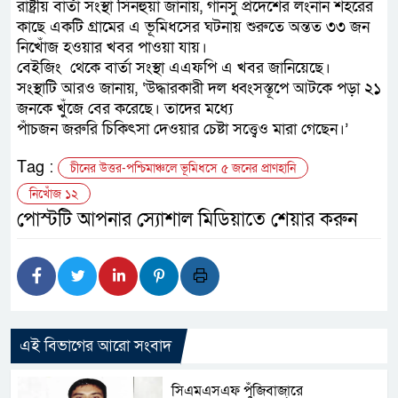
রাষ্ট্রীয় বার্তা সংস্থা সিনহুয়া জানায়, গানসু প্রদেশের লংনান শহরের
কাছে একটি গ্রামের এ ভূমিধসের ঘটনায় শুরুতে অন্তত ৩৩ জন
নিখোঁজ হওয়ার খবর পাওয়া যায়।
বেইজিং থেকে বার্তা সংস্থা এএফপি এ খবর জানিয়েছে।
সংস্থাটি আরও জানায়, ‘উদ্ধারকারী দল ধ্বংসস্তূপে আটকে পড়া ২১
জনকে খুঁজে বের করেছে। তাদের মধ্যে
পাঁচজন জরুরি চিকিৎসা দেওয়ার চেষ্টা সত্ত্বেও মারা গেছেন।’
Tag :
চীনের উত্তর-পশ্চিমাঞ্চলে ভূমিধসে ৫ জনের প্রাণহানি
নিখোঁজ ১২
পোস্টটি আপনার স্যোশাল মিডিয়াতে শেয়ার করুন
এই বিভাগের আরো সংবাদ
সিএমএসএফ পুঁজিবাজারে