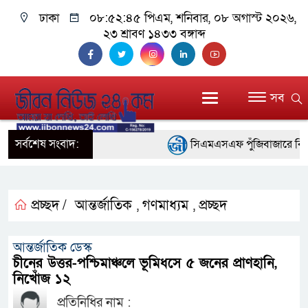
ঢাকা
০৮:৫২:৪৬ পিএম
, শনিবার, ০৮ অগাস্ট ২০২৬,
২৩ শ্রাবণ ১৪৩৩ বঙ্গাব্দ
সব
সর্বশেষ সংবাদ:
সিএমএসএফ পুঁজিবাজারে বিনিয়োগক
গুরুত্বপূর্ণ ভূমিকা রাখছে: ওয়াসি আজ
আন্তর্জাতিক মানের প্যারা ক্রী
প্রচ্ছদ /
আন্তর্জাতিক
গণমাধ্যম
প্রচ্ছদ
,
,
নিয়েছে সরকার
আন্তর্জাতিক ডেস্ক
নদী দূষণ রোধে সমন্বিত পদক্ষ
চীনের উত্তর-পশ্চিমাঞ্চলে ভূমিধসে ৫ জনের প্রাণহানি,
নিখোঁজ ১২
নেই : প্রধানমন্ত্রী
প্রতিনিধির নাম :