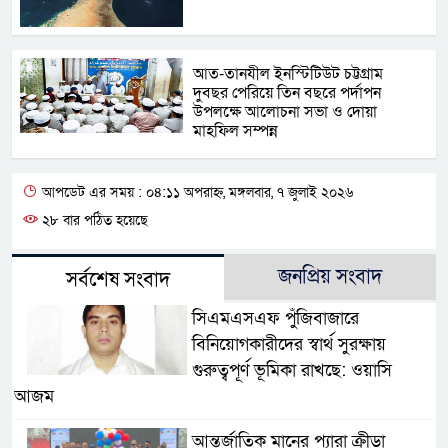
আত-তানযীল ইনস্টিটিউট চট্টগ্রাম
দুবছর পেরিয়ে তিন বছরে পর্দাপন
উপলক্ষে আলোচনা সভা ও দোয়া
মাহফিল সম্পন্ন
আপডেট এর সময় : ০৪:১১ অপরাহ্ন, মঙ্গলবার, ৭ জুলাই ২০২৬
২৮ বার পঠিত হয়েছে
জনপ্রিয় সংবাদ
সর্বশেষ সংবাদ
সিএমএসএফ পুঁজিবাজারে
বিনিয়োগকারীদের স্বার্থ সুরক্ষায়
গুরুত্বপূর্ণ ভূমিকা রাখছে: ওয়াসি
আজম
আন্তর্জাতিক মানের প্যারা ক্রীড়া