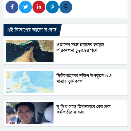
এই বিভাগের আরো সংবাদ
ওমানের সঙ্গে ইরানের হরমুজ
পরিকল্পনা চূড়ান্তের পথে
ফিলিপাইনের দক্ষিণ উপকূলে ৬.৩
মাত্রার ভূমিকম্প
সু চি’র সঙ্গে মিয়ানমারে রেড ক্রস
কর্মকর্তার সাক্ষাৎ