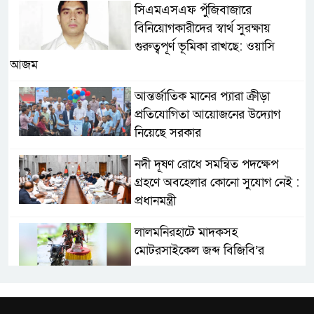
সিএমএসএফ পুঁজিবাজারে
বিনিয়োগকারীদের স্বার্থ সুরক্ষায়
গুরুত্বপূর্ণ ভূমিকা রাখছে: ওয়াসি
আজম
আন্তর্জাতিক মানের প্যারা ক্রীড়া
প্রতিযোগিতা আয়োজনের উদ্যোগ
নিয়েছে সরকার
নদী দূষণ রোধে সমন্বিত পদক্ষেপ
গ্রহণে অবহেলার কোনো সুযোগ নেই :
প্রধানমন্ত্রী
লালমনিরহাটে মাদকসহ
মোটরসাইকেল জব্দ বিজিবি’র
ওমানের সঙ্গে ইরানের হরমুজ
পরিকল্পনা চূড়ান্তের পথে