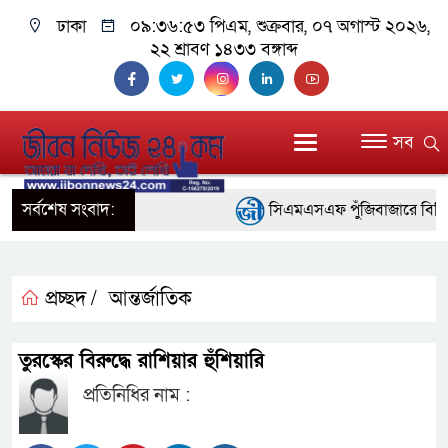
ঢাকা
০৯:৩৬:৫৪ পিএম
, শুক্রবার, ০৭ অগাস্ট ২০২৬,
২২ শ্রাবণ ১৪৩৩ বঙ্গাব্দ
সব
সর্বশেষ সংবাদ:
সিএমএসএফ পুঁজিবাজারে বিনিয়োগকা
গুরুত্বপূর্ণ ভূমিকা রাখছে: ওয়াসি আজম
আন্তর্জাতিক মানের প্যারা ক্রীড়
প্রচ্ছদ /
আন্তর্জাতিক
নিয়েছে সরকার
তুরস্কের বিরুদ্ধে রাশিয়ার হুঁশিয়ারি
নদী দূষণ রোধে সমন্বিত পদক্ষেপ
প্রতিনিধির নাম :
নেই : প্রধানমন্ত্রী