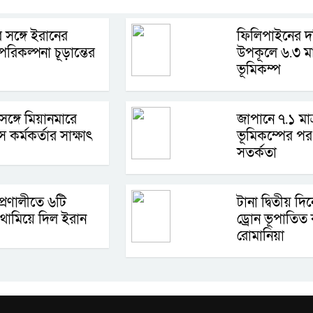
 সঙ্গে ইরানের
ফিলিপাইনের দক
রিকল্পনা চূড়ান্তের
উপকূলে ৬.৩ মাত
ভূমিকম্প
 সঙ্গে মিয়ানমারে
জাপানে ৭.১ মাত
স কর্মকর্তার সাক্ষাৎ
ভূমিকম্পের পর 
সতর্কতা
প্রণালীতে ৬টি
টানা দ্বিতীয় দ
থামিয়ে দিল ইরান
ড্রোন ভূপাতিত
রোমানিয়া