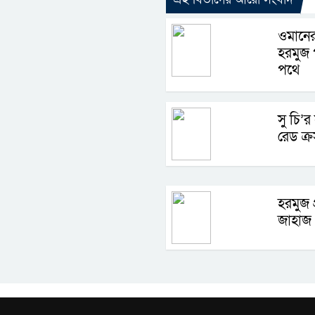
ওমানের
হরমুজ প
পথে
সু চি’র
রেড ক্র
হরমুজ 
জাহাজ 