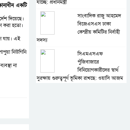
যাচ্ছে: প্রধানমন্ত্রী
িকানাধীন একটি
সাংবাদিক রাজু আহমেদ
্দেশ দিয়েছে।
বিজেএসএস ঢাকা
করণ করা হতো।
কেন্দ্রীয় কমিটির নির্বাহী
িশে যায়। এই
সদস্য
াপুয়া নিউগিনি
সিএমএসএফ
পুঁজিবাজারে
যবস্থা না
বিনিয়োগকারীদের স্বার্থ
সুরক্ষায় গুরুত্বপূর্ণ ভূমিকা রাখছে: ওয়াসি আজম
আন্তর্জাতিক মানের প্যারা
ক্রীড়া প্রতিযোগিতা
আয়োজনের উদ্যোগ
নিয়েছে সরকার
নদী দূষণ রোধে সমন্বিত