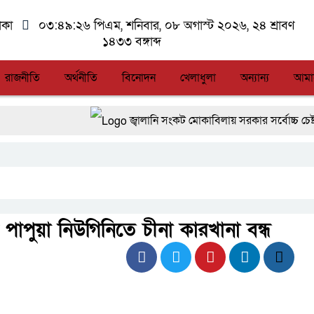
াকা
০৩:৪৯:২৬ পিএম
, শনিবার, ০৮ অগাস্ট ২০২৬, ২৪ শ্রাবণ
১৪৩৩ বঙ্গাব্দ
রাজনীতি
অর্থনীতি
বিনোদন
খেলাধুলা
অন্যান্য
আমা
জ্বালানি সংকট মোকাবিলায় সরকার সর্বোচ্চ চেষ্টা চালিয়ে
সিএমএসএফ পুঁজিবাজারে বিনিয়োগকারীদের স্বার্থ সুর
আন্তর্জাতিক মানের প্যারা ক্রীড়া প্রতিযোগিতা আ
লালমনিরহাটে মাদকসহ মোটরসাইকেল জব্দ বিজিবি
পাপুয়া নিউগিনিতে চীনা কারখানা বন্ধ
আত-তানযীল ইনস্টিটিউট চট্টগ্রাম দুবছর পেরিয়ে ত
ফ্যাসিবাদবিরোধী আন্দোলনে হত্যাকাণ্ডের বিচার হবে স্বচ