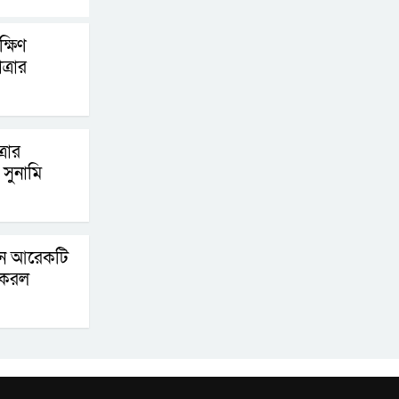
পদক্ষেপ গ্রহণে অবহেলার
্ষিণ
কোনো সুযোগ নেই :
্রার
প্রধানমন্ত্রী
লালমনিরহাটে মাদকসহ
মোটরসাইকেল জব্দ
্রার
বিজিবি’র
সুনামি
ওমানের সঙ্গে ইরানের
হরমুজ পরিকল্পনা
িনে আরেকটি
চূড়ান্তের পথে
 করল
আত-তানযীল ইনস্টিটিউট
চট্টগ্রাম দুবছর পেরিয়ে
তিন বছরে পর্দাপন
উপলক্ষে আলোচনা সভা ও দোয়া মাহফিল সম্পন্ন