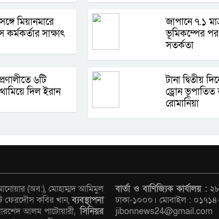
 সঙ্গে মিয়ানমারে
জাপানে ৭.১ মাত
স কর্মকর্তার সাক্ষাৎ
ভূমিকম্পের পর 
সতর্কতা
প্রণালীতে ৬টি
টানা দ্বিতীয় দ
থামিয়ে দিল ইরান
ড্রোন ভূপাতিত
রোমানিয়া
োয়ার (অব:), মোহাম্মদ আমিমুল
বার্তা ও বাণিজ্যিক কার্যালয় :
২৮/
ট ফেরদৌস কবির খান,
ব্যবস্থাপনা
ঢাকা-১০০০। মোবাইল : ০১৭১৪
রশেদ আলম পাটোয়ারী,
সিনিয়র
jibonnews24@gmail.com