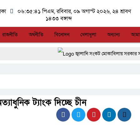
াকা
০৬:৩৫:৪২ পিএম
, রবিবার, ০৯ অগাস্ট ২০২৬, ২৪ শ্রাবণ
১৪৩৩ বঙ্গাব্দ
রাজনীতি
অর্থনীতি
বিনোদন
খেলাধুলা
অন্যান্য
আমা
জ্বালানি সংকট মোকাবিলায় সরকার সর্বোচ্চ চেষ্
সিএমএসএফ পুঁজিবাজারে বিনিয়োগকারীদের স্ব
আন্তর্জাতিক মানের প্যারা ক্রীড়া প্রতি
লালমনিরহাটে মাদকসহ মোটরসাইকেল জব্দ
্যাধুনিক ট্যাংক দিচ্ছে চীন
আত-তানযীল ইনস্টিটিউট চট্টগ্রাম দুবছর প
ফ্যাসিবাদবিরোধী আন্দোলনে হত্যাকাণ্ডের বিচার