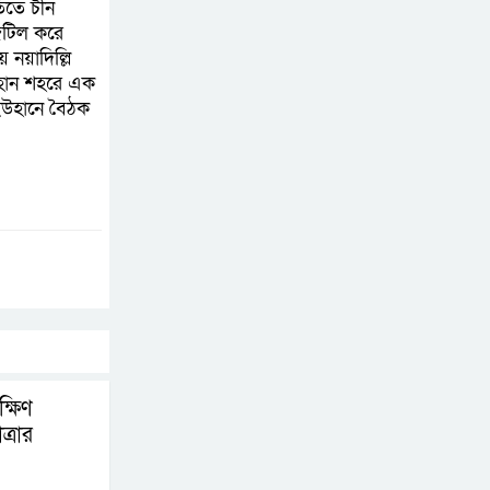
তিতে চীন
পদক্ষেপ গ্রহণে অবহেলার
 জটিল করে
নয়াদিল্লি
কোনো সুযোগ নেই :
উহান শহরে এক
প্রধানমন্ত্রী
 ইউহানে বৈঠক
লালমনিরহাটে মাদকসহ
মোটরসাইকেল জব্দ
বিজিবি’র
ওমানের সঙ্গে ইরানের
হরমুজ পরিকল্পনা
চূড়ান্তের পথে
আত-তানযীল ইনস্টিটিউট
চট্টগ্রাম দুবছর পেরিয়ে
্ষিণ
তিন বছরে পর্দাপন
্রার
উপলক্ষে আলোচনা সভা ও দোয়া মাহফিল সম্পন্ন