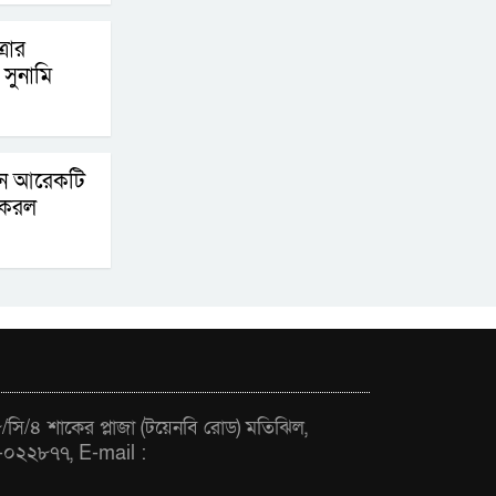
ফ্যাসিবাদবিরোধী
্রার
আন্দোলনে হত্যাকাণ্ডের
সুনামি
বিচার হবে স্বচ্ছ, নিরপেক্ষ
ও বিশ্বাসযোগ্য : প্রধানমন্ত্রী
বাগেরহাট মেডিকেল
িনে আরেকটি
ফাউন্ডেশনের যাত্রা শুরু
 করল
সি/৪ শাকের প্লাজা (টয়েনবি রোড) মতিঝিল,
-০২২৮৭৭, E-mail :