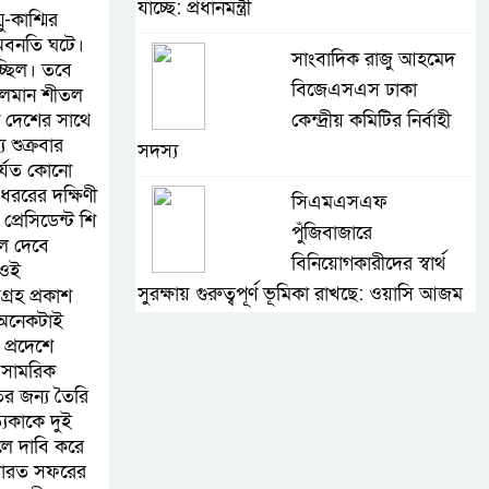
যাচ্ছে: প্রধানমন্ত্রী
ু-কাশ্মির
 অবনতি ঘটে।
সাংবাদিক রাজু আহমেদ
্ছিল। তবে
বিজেএসএস ঢাকা
 চলমান শীতল
ী দেশের সাথে
কেন্দ্রীয় কমিটির নির্বাহী
য শুক্রবার
সদস্য
র্যত কোনো
ধররের দক্ষিণী
সিএমএসএফ
্রেসিডেন্ট শি
পুঁজিবাজারে
লে দেবে
বিনিয়োগকারীদের স্বার্থ
 ওই
সুরক্ষায় গুরুত্বপূর্ণ ভূমিকা রাখছে: ওয়াসি আজম
্রহ প্রকাশ
 অনেকটাই
আন্তর্জাতিক মানের প্যারা
 প্রদেশে
 সামরিক
ক্রীড়া প্রতিযোগিতা
র জন্য তৈরি
আয়োজনের উদ্যোগ
্যকাকে দুই
নিয়েছে সরকার
লে দাবি করে
। ভারত সফরের
নদী দূষণ রোধে সমন্বিত