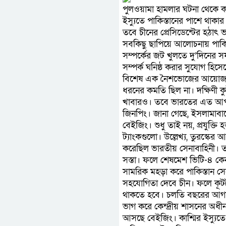
পুলওয়ামা হামলার ঘটনা থেকে কাশ্ম
ইস্যুতে পাকিস্তানের পাশে থাক
তবে চীনের প্রেসিডেন্টের হঠা
সবকিছু ছাপিয়ে আলোচনায় পাকি
সম্পর্কের জট খুলতে দু’দিনের 
সম্পর্ক ঘনিষ্ঠ করার সুযোগ হিসেবে
বিশেষ এক নৈশভোজের আয়োজন করে
ধরনের কমতি ছিল না। দক্ষিণী 
খাবারও। তবে ভারতের এত আপ্যায়ন
জিনপিং। জানা গেছে, ইসলামাবাদ
বেইজিং। শুধু তাই নয়, প্রযুক্ত
ট্যাংকগুলো। উল্লেখ্য, তুরস্কের
করেছিল ভারতীয় সেনাবাহিনী। ত
সস্তা। ফলে শেষমেশ ভিটি-৪ কেনা
সামরিক মহড়া করে পাকিস্তান স
সহযোগিতা দেবে চীন। ফলে কূটন
থাকতে হবে। চলতি বছরের আগস্টে 
ভাগ করে কেন্দ্রীয় শাসনের অধী
আসছে বেইজিং। কাশ্মির ইস্যুতে