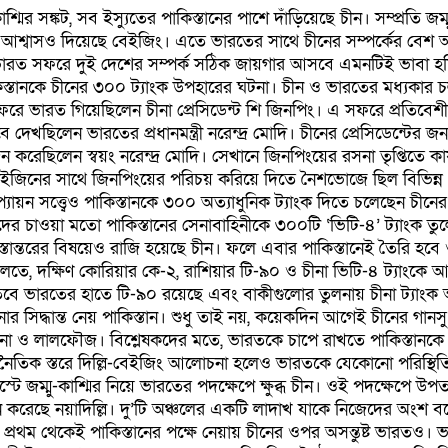
ির সঙ্কট, সব ইস্যুতের পাকিস্তানের পাশে দাঁড়িয়েছে চীন। সম্প্রতি জম্ম
ার আশ্বাসও দিয়েছে বেইজিং। এতে ভারতের সাথে চীনের সম্পর্কের বেশ
ৎ ভারত সফরে দুই দেশের সম্পর্ক সঠিক জায়গার আসবে এমনটিই ভাবা হচ
স্তানকে চীনের ৩০০ ট্যাংক উপহারের ঘটনা। চীন ও ভারতের মধ্যকার
সফরে ভারত গিয়েছিলেন চীনা প্রেসিডেন্ট শি জিনপিং। এ সফরে প্রতিবেশ
 দেখছিলেন ভারতের প্রধানমন্ত্রী নরেন্দ্র মোদি। চীনের প্রেসিডেন্টের জন্
ছিলেন স্বয়ং নরেন্দ্র মোদি। সেখানে জিনপিংয়ের রসনা তৃপ্তিতে কা
কুইজিনের সাথে জিনপিংয়ের পরিচয় করিয়ে দিতে নৈশভোজে ছিল বিভিন্ন 
 সত্ত্বেও পাকিস্তানকে ৩০০ অত্যাধুনিক ট্যাংক দিতে চলেছেন চীনের প
ের চাওয়া মতো পাকিস্তানের সেনাবাহিনীকে ৩০০টি ‘ভিটি-৪’ ট্যাংক তু
ি হস্তান্তরের বিষয়েও রাজি হয়েছে চীন। ফলে এবার পাকিস্তানেই তৈরি হবে
 আলতে, দক্ষিণ কোরিয়ার কে-২, রাশিয়ার টি-৯০ ও চীনা ভিটি-৪ ট্যাংকে আগ
বে ভারতের হাতে টি-৯০ রয়েছে এবং বাকীগুলোর তুলনায় চীনা ট্যাংক
র সিদ্ধান্ত নেয় পাকিস্তান। শুধু তাই নয়, কয়েকদিন আগেই চীনের গানসু
েনা ও লালফৌজ। বিশ্লেষকদের মতে, ভারতকে চাপে রাখতে পাকিস্তানকে
ৈতিক স্তরে দিল্লি-বেইজিং আলোচনা হলেও ভারতকে যেকোনো পরিস্থিতি
জম্মু-কাশ্মির নিয়ে ভারতের পদক্ষেপে ক্ষুব্ধ চীন। ওই পদক্ষেপে উপত
ন করেছে নয়াদিল্লি। দু’টি অঞ্চলের একটি লাদাখ যাকে নিজেদের অংশ ব
 প্রথম থেকেই পাকিস্তানের পক্ষে নেয়ায় চীনের ওপর অসন্তুষ্ট ভারতও