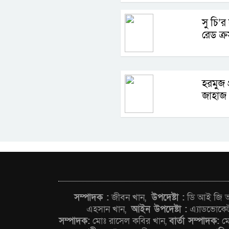
সু চি’র
রেড ক্র
হরমুজ 
জাহাজ 
সম্পাদক :
জীবন খান,
উপদেষ্টা :
ডি আই জি আন
এহসান খান,
আইন উপদেষ্টা :
এ্যাডভোকে
সম্পাদক:
মোঃ রাসেল কবির খান,
বার্তা সম্পাদক:
মো