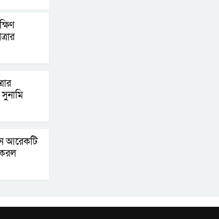
পদক্ষেপ গ্রহণে অবহেলার
্ষিণ
কোনো সুযোগ নেই :
্রার
প্রধানমন্ত্রী
লালমনিরহাটে মাদকসহ
মোটরসাইকেল জব্দ
্রার
বিজিবি’র
সুনামি
ওমানের সঙ্গে ইরানের
হরমুজ পরিকল্পনা
িনে আরেকটি
চূড়ান্তের পথে
 করল
আত-তানযীল ইনস্টিটিউট
চট্টগ্রাম দুবছর পেরিয়ে
তিন বছরে পর্দাপন
উপলক্ষে আলোচনা সভা ও দোয়া মাহফিল সম্পন্ন