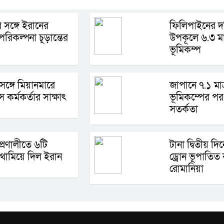
 সঙ্গে ইরানের
ফিলিপাইনের দক
রিকল্পনা চূড়ান্তের
উপকূলে ৬.৩ মাত
ভূমিকম্প
 সঙ্গে মিয়ানমারে
জাপানে ৭.১ মাত
স কর্মকর্তার সাক্ষাৎ
ভূমিকম্পের পর 
সতর্কতা
প্রণালীতে ৬টি
টানা দ্বিতীয় দ
থামিয়ে দিল ইরান
ড্রোন ভূপাতিত
রোমানিয়া