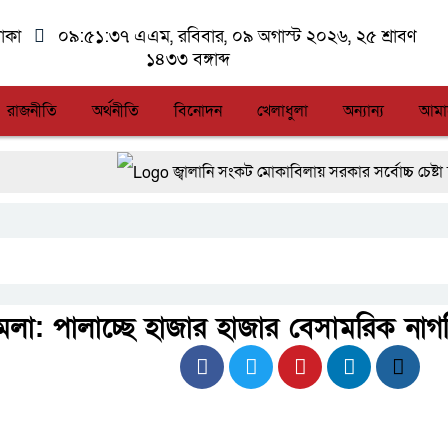
াকা
০৯:৫১:৩৭ এএম
, রবিবার, ০৯ অগাস্ট ২০২৬, ২৫ শ্রাবণ
১৪৩৩ বঙ্গাব্দ
রাজনীতি
অর্থনীতি
বিনোদন
খেলাধুলা
অন্যান্য
আমা
জ্বালানি সংকট মোকাবিলায় সরকার সর্বোচ্চ চেষ্টা চালিয়ে যা
সিএমএসএফ পুঁজিবাজারে বিনিয়োগকারীদের স্বার্থ সুরক্
আন্তর্জাতিক মানের প্যারা ক্রীড়া প্রতিযোগিতা আয়ো
লালমনিরহাটে মাদকসহ মোটরসাইকেল জব্দ বিজিবি’
হামলা: পালাচ্ছে হাজার হাজার বেসামরিক নাগ
আত-তানযীল ইনস্টিটিউট চট্টগ্রাম দুবছর পেরিয়ে তি
ফ্যাসিবাদবিরোধী আন্দোলনে হত্যাকাণ্ডের বিচার হবে স্বচ্ছ