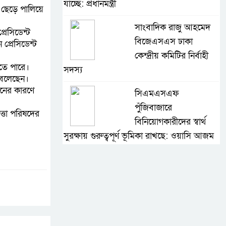
যাচ্ছে: প্রধানমন্ত্রী
 ছেড়ে পালিয়ে
সাংবাদিক রাজু আহমেদ
রেসিডেন্ট
বিজেএসএস ঢাকা
প্রেসিডেন্ট
কেন্দ্রীয় কমিটির নির্বাহী
করতে পারে।
সদস্য
া বলেছেন।
ানের কারণে
সিএমএসএফ
পুঁজিবাজারে
্তা পরিষদের
বিনিয়োগকারীদের স্বার্থ
সুরক্ষায় গুরুত্বপূর্ণ ভূমিকা রাখছে: ওয়াসি আজম
আন্তর্জাতিক মানের প্যারা
ক্রীড়া প্রতিযোগিতা
আয়োজনের উদ্যোগ
নিয়েছে সরকার
নদী দূষণ রোধে সমন্বিত