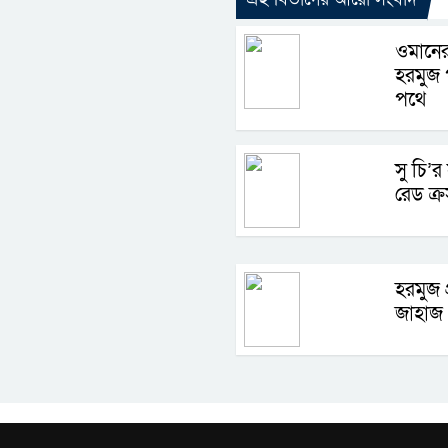
ওমানের
হরমুজ প
পথে
সু চি’র
রেড ক্র
হরমুজ 
জাহাজ 