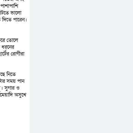
 পাশাপাশি
হরমুজ পরিকল্পনা
াঁটতে ভালো
চূড়ান্তের পথে
ি দিতে পারেন।
আত-তানযীল ইনস্টিটিউট
চট্টগ্রাম দুবছর পেরিয়ে
 করে তোলে
তিন বছরে পর্দাপন
ক ধরনের
উপলক্ষে আলোচনা সভা ও দোয়া মাহফিল সম্পন্ন
র্টের রোগীরা
ফ্যাসিবাদবিরোধী
েছে নিতে
আন্দোলনে হত্যাকাণ্ডের
ঁটার সময় পান
বিচার হবে স্বচ্ছ, নিরপেক্ষ
। সুগার ও
ও বিশ্বাসযোগ্য : প্রধানমন্ত্রী
্ঘমেয়াদি অসুখে
বাগেরহাট মেডিকেল
ফাউন্ডেশনের যাত্রা শুরু