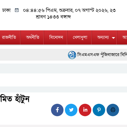
ঢাকা
০৪:৪৪:৫৬ পিএম
, শুক্রবার, ০৭ অগাস্ট ২০২৬, ২৩
শ্রাবণ ১৪৩৩ বঙ্গাব্দ
রাজনীতি
অর্থনীতি
বিনোদন
খেলাধুলা
অন্যান্য
আম
সিএমএসএফ পুঁজিবাজারে বিনিয়োগকারীদের
নদী দূষণ রোধে সমন্বিত পদক্ষেপ গ্রহণ
ওমানের সঙ্গে ইরানের হরমুজ পরিকল্পন
ফ্যাসিবাদবিরোধী আন্দোলনে হত্যাকাণ্ডের 
য়মিত হাঁটুন
জুলাই স্মৃতি জাদুঘরের দুয়ার খুলেছে, উদ