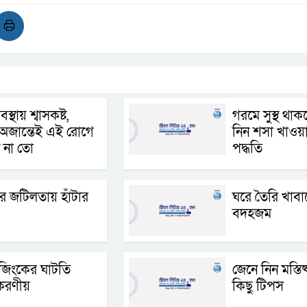
বস্থায় শ্বাসকষ্ট,
গরমে সুস্থ থা
অজান্তেই এই রোগে
নিন শসা খাওয়
 না তো
পদ্ধতি
কের জটিলতায় হাঁটার
ঘরে তৈরি খাবা
বদহজম
জিংকের ঘাটতি
জেনে নিন মস্তিষ্
করণীয়
কিছু টিপস