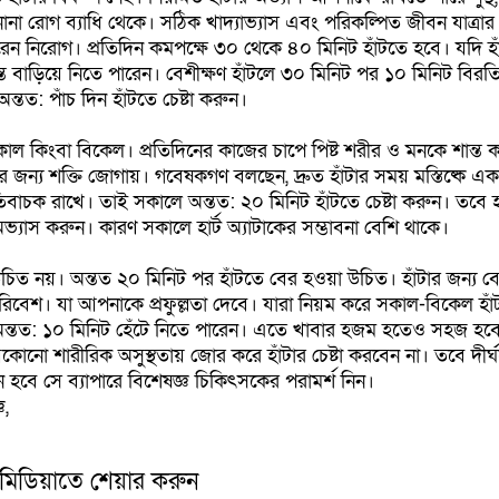
 নানা রোগ ব্যাধি থেকে। সঠিক খাদ্যাভ্যাস এবং পরিকল্পিত জীবন যাত্রার
েন নিরোগ। প্রতিদিন কমপক্ষে ৩০ থেকে ৪০ মিনিট হাঁটতে হবে। যদি হ
ন্ত বাড়িয়ে নিতে পারেন। বেশীক্ষণ হাঁটলে ৩০ মিনিট পর ১০ মিনিট বিরত
অন্তত: পাঁচ দিন হাঁটতে চেষ্টা করুন।
সকাল কিংবা বিকেল। প্রতিদিনের কাজের চাপে পিষ্ট শরীর ও মনকে শান্ত
র জন্য শক্তি জোগায়। গবেষকগণ বলছেন, দ্রুত হাঁটার সময় মস্তিষ্কে এ
াচক রাখে। তাই সকালে অন্তত: ২০ মিনিট হাঁটতে চেষ্টা করুন। তবে হা
অভ্যাস করুন। কারণ সকালে হার্ট অ্যাটাকের সম্ভাবনা বেশি থাকে।
চিত নয়। অন্তত ২০ মিনিট পর হাঁটতে বের হওয়া উচিত। হাঁটার জন্য ব
রিবেশ। যা আপনাকে প্রফুল্লতা দেবে। যারা নিয়ম করে সকাল-বিকেল হা
 অন্তত: ১০ মিনিট হেঁটে নিতে পারেন। এতে খাবার হজম হতেও সহজ হবে
। যেকোনো শারীরিক অসুস্থতায় জোর করে হাঁটার চেষ্টা করবেন না। তবে দীর
হবে সে ব্যাপারে বিশেষজ্ঞ চিকিৎসকের পরামর্শ নিন।
ঞ,
 মিডিয়াতে শেয়ার করুন