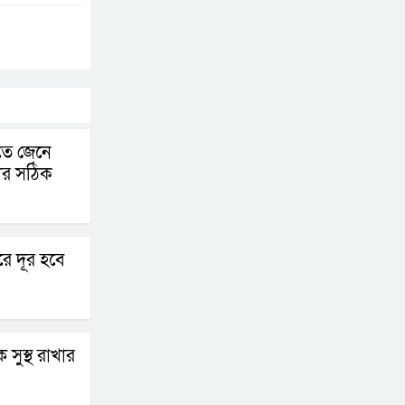
জুলাই স্মৃতি জাদুঘরের
দুয়ার খুলেছে, উদ্বোধন
করলেন প্রধানমন্ত্রী
ফিলিপাইনের দক্ষিণ
উপকূলে ৬.৩ মাত্রার
কতে জেনে
ভূমিকম্প
ার সঠিক
রে দূর হবে
ক সুস্থ রাখার